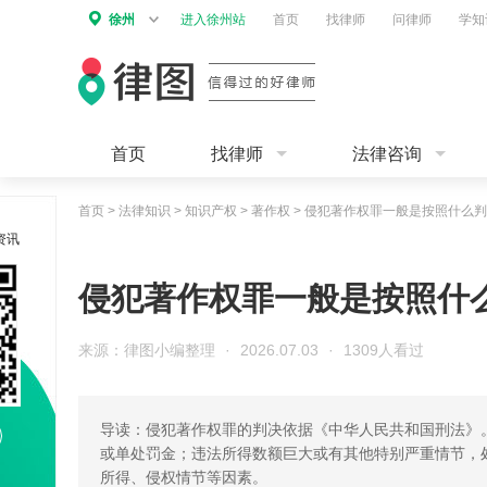
徐州
进入徐州站
首页
找律师
问律师
学知
首页
找律师
法律咨询
首页
>
法律知识
>
知识产权
>
著作权
>
侵犯著作权罪一般是按照什么判
资讯
侵犯著作权罪一般是按照什
来源：律图小编整理
·
2026.07.03
·
1309人看过
导读：侵犯著作权罪的判决依据《中华人民共和国刑法》
或单处罚金；违法所得数额巨大或有其他特别严重情节，
所得、侵权情节等因素。