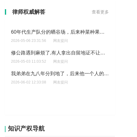
拆除水利设施将会受到什么样处罚
律师权威解答
查看更多
2026-05-29 04:33:37
网友提问
60年代生产队分的晒谷场，后来种菜种果树，至今还有果树，现在祖业人要抢回，我们该怎么做?
2026-05-06 23:31:56
网友提问
修公路遇到麻烦了,有人拿出自留地证不让过,还有房产证?
2026-05-03 11:03:52
网友提问
我弟弟在九八年分到地了，后来他一个人的户口迁走了，村里就把地抽回去了，现在地能不能要回来了?
2026-06-02 12:33:08
网友提问
知识产权导航