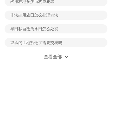
占用林地多少亩构成犯罪
非法占用农田怎么处理方法
旱田私自改为水田怎么处罚
继承的土地拆迁了需要交税吗
私自开荒草原40亩够判几年
查看全部
破坏青苗怎么赔偿的
破坏他人农田要被拘留吗
多次非法占用农田怎么处理的
破坏农田多少亩追究刑事
破坏一般农田多少亩构成犯法