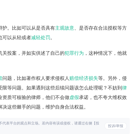
辩护。比如可以从是否具有
主观故意
、是否存在合法授权等方
也可以从轻或者
减轻处罚
。
机关投案，并如实供述了自己的
犯罪行为
，这种情况下，他就
偿
问题，比如著作权人要求侵权人
赔偿
经济损失
等。另外，侵
受限等问题。如果遇到这些后续问题该怎么处理呢？不妨到
律
业资质可核验的律师，他们不会做
虚假
承诺，也不夸大维权效
解决这些棘手的问题，维护自身合法权益。
不代表平台的观点和立场。若内容有误或侵权，请通过右侧【投
投诉/举报