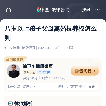
提问
八岁以上孩子父母离婚抚养权怎么
判
#子女抚养
最新修订 | 2026-06-16
1k浏览
徐卫东律师律师
咨询我
执业认证
平台保障
评分5.0分
服务：17185人
擅长领域：房产纠纷
律所：北京市邦盛律师事务所
展开
服务城市：北京海淀区
电话：13011851660
律师优势：有团队,主任律师,办过大案,有政治职务,有顾问单位经验,丰富的专业经验,大型企业服务经验
律师解析
推荐理由：徐卫东律师，已执业24年，执业地区为北京海淀区，认证执业律所是北京市邦盛律师事务所，擅长房产纠纷、诉讼仲裁、婚姻家庭等领域案件，支持在线咨询或电话咨询：13011851660，经过平台多重严格审核，官方实名认证通过，已获得平台特别推荐！