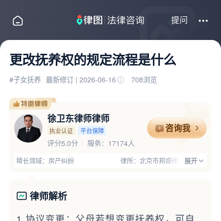
提问
更改抚养权的规定流程是什么
#子女抚养
最新修订 | 2026-06-16
708浏览
徐卫东律师律师
咨询我
执业认证
平台保障
评分5.0分
服务：17174人
擅长领域：房产纠纷
律所：北京市邦盛律师事务所
展开
服务城市：北京海淀区
电话：13011851660
律师优势：有团队,主任律师,办过大案,有政治职务,有顾问单位经验,丰富的专业经验,大型企业服务经验
律师解析
推荐理由：徐卫东律师，已执业24年，执业地区为北京海淀区，认证执业律所是北京市邦盛律师事务所，擅长房产纠纷、诉讼仲裁、婚姻家庭等领域案件，支持在线咨询或电话咨询：13011851660，经过平台多重严格审核，官方实名认证通过，已获得平台特别推荐！
1.协议变更：父母若想变更抚养权，可自