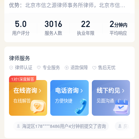
优势：
北京市信之源律师事务所律师，北京市信之源律师事务所主办律师，中国政法大学法学本科，执业22年，擅长刑事辩护、婚姻家庭、合同事务，客户评分5.00分
5.0
3016
22
2
分钟内
用户评分
服务人数
执业年限
平均响应
律师服务
律师认证
专业服务
退款保障
售后无忧
1对1深度解答
在线咨询
电话咨询
线下约见
在线解答
方便快捷
见面沟通
询
海淀区178****8486用户4分钟前提交了咨询
房山区1