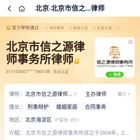
北京·北京市信之...律师
北京市信之源律
师事务所律师
311100007****6601W
执业认证
在线
律所：
北京市信之源律师...
主办律师
简介
擅长：
刑事辩护
婚姻家庭
合同事务
地区：
北京海淀区
IP属地: 四川
介绍：
北京市信之源律师事务所成立于2004年，22年专注法律诉讼业务，连续多年被司法局授予“海淀区优秀律师事务所”， 更是“信用中国律师行业十大诚信律师事务所”“北京优秀律师事务所”《法治中国60′》和《法治进行时》指定合作律所、 “大数据类公司专业法律顾问单位”。本所办案的律师团队主要来自中国人民大学、北京大学、中国政法大学等名牌高校，多数拥有硕士、博士学历。为了让客户体会到高效便捷，信之源律所将响应速度视为重中之重，提供高效、果断、热诚的服务是信之源律师的首要目标！