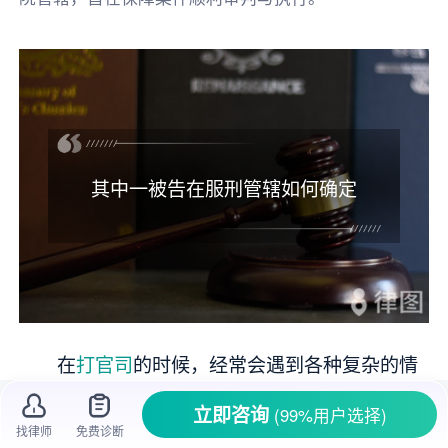
其中一被告在服刑管辖如何确定
在
打官司
的时候，经常会遇到各种复杂的情
况，比如有多个被告，而其中一个被告正在服
立即咨询
(99%用户选择)
刑。这种情况就会让案件的
管辖
变得棘手起来。
找律师
免费诊断