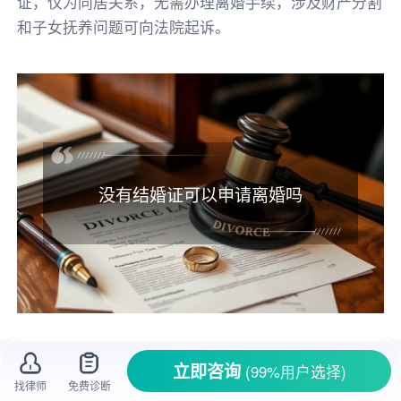
证，仅为同居关系，无需办理离婚手续，涉及财产分割
和子女抚养问题可向法院起诉。
没有结婚证可以申请离婚吗
两个人过日子，
结婚证
就是合法婚姻关系的
立即咨询
(99%用户选择)
凭证。可生活中有些夫妻没
领结婚证
就一起生活
找律师
免费诊断