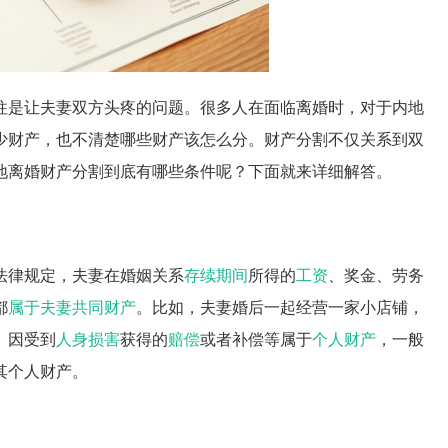
往是让夫妻双方头疼的问题。很多人在面临离婚时，对于内地
少财产，也不清楚哪些财产该怎么分。财产分割不仅关系到双
地离婚财产分割到底有哪些条件呢？下面就来详细解答。
法律规定，夫妻在婚姻关系
存续期间
所得的
工资
、奖金、劳务
都
属于夫妻共同财产
。比如，夫妻婚后一起经营一家小店铺，
、因受到
人身损害
获得的
赔偿
或者补偿等属于
个人财产
，一般
其个人财产。