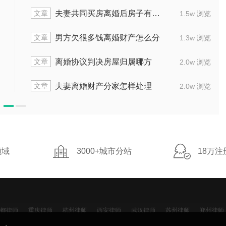
文章
夫妻七年出差七年离婚怎么分
5w 浏览
1.4w 浏览
文章
女方婚内出轨转移财产男方怎么定罪
3w 浏览
1.8w 浏览
文章
婚后财产和个人债务怎么分
0w 浏览
1.5w 浏览
文章
婚前夫妻共同财产买房怎么分
0w 浏览
2.0w 浏览
领域
3000+城市分站
18万注
都律师
重庆律师
杭州律师
西安律师
武汉律师
苏州律师
郑州律师
明律师
沈阳律师
济南律师
无锡律师
厦门律师
福州律师
温州律师