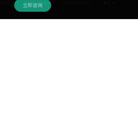
姻家庭律师
西安婚姻家庭律师
武汉婚姻家庭律师
展开
！
立即咨询
姻家庭律师
佛山婚姻家庭律师
合肥婚姻家庭律师
姻家庭律师
温州婚姻家庭律师
大连婚姻家庭律师
进贤县律师
昌江区律师
珠山区律师
浮梁县律师
展开
宁县律师
修水县律师
永修县律师
德安县律师
信用卡逾期
信用卡逾期协商
停息挂账
网贷逾期
展开
逾期会怎么样
个性化分期
信用卡逾期利息
怎样争取孩子抚养权
展开
起诉
网贷协商
信用卡欠款
信用卡恶意透支
女方家暴男方离婚怎么判
离婚诉讼费用多少钱
师
陈华律师
黄亚青律师
牛晓儒律师
起诉离婚怎么判
重新争夺抚养权难不难
宝鸡市律师
宝鸡市律师
黄冈律师
许睿律师
律师服务
关注我们
家暴女方起诉离婚法庭怎么判
怎么判
女方出轨男方家暴离婚怎么判
律师加盟
律师账号注册
如何申请认证