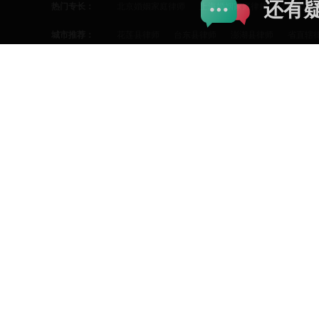
还有
热门专长：
北京婚姻家庭律师
上海婚姻家庭律师
广州婚姻
太原律师
南昌律师
哈尔滨律师
苏州婚姻家庭律师
郑州婚姻家庭律师
南京婚姻
城市推荐：
花莲县律师
台东县律师
澎湖县律师
省直辖
青岛婚姻家庭律师
昆明婚姻家庭律师
沈阳婚姻
区县推荐：
福鼎市律师
东湖区律师
西湖区律师
青云谱
贵阳婚姻家庭律师
南宁婚姻家庭律师
石家庄婚
乐平市律师
安源区律师
湘东区律师
莲花县
热门标签：
当面律师咨询费多少钱
律师函
起诉状
代发
庐山市律师
都昌县律师
湖口县律师
彭泽县
信用卡分期
欠款起诉
暴力催收
信用卡欠款
热门推荐：
家暴离婚能让男方赔偿多少钱
争夺孩子抚养权的技
信用卡逾期处理
网贷催收
信用卡催收
网贷
老婆起诉离婚我不同意法官会怎么判
起诉离婚彩礼
信用卡协商
刘德斌律师
宁乡市律师
庞坤律
丈夫不同意离婚有办法离婚吗
男的家暴女的离婚怎
徐晓明律师
麻阳苗族自治县律师
新晃侗族自治
客服热线：
怎样才能离婚快有一方不同意
因家暴离婚夫妻财产
市中区律师
常熟市律师
绥宁律师
淄博律师
400 64365 60
离婚一方出轨怎么判决财产
出轨方财产离婚会怎么
接听时间：周一到周六 8:00~22:00
在线客服
严禁采集，违者必究