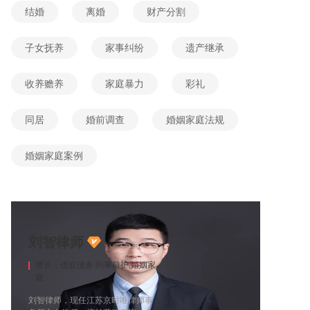
结婚
离婚
财产分割
子女抚养
家事纠纷
遗产继承
收养赡养
家庭暴力
彩礼
同居
婚前调查
婚姻家庭法规
婚姻家庭案例
刘智律师
擅长：债权债务,刑事辩护,婚姻家
庭
刘智律师，现任江苏京时唯律师事