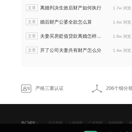
文章
夫妻共同买房离婚后房子有公公的份吗
1.7w 浏览
1.
文章
男方欠很多钱离婚财产怎么分
1.4w 浏览
1.
文章
离婚协议判决房屋归属哪方
1.8w 浏览
2.
文章
夫妻离婚财产分家怎样处理
1.4w 浏览
2.
严格三重认证
206个细分
热门城市：
北京律师
上海律师
广州律师
深圳律师
成
宁波律师
佛山律师
合肥律师
青岛律师
昆