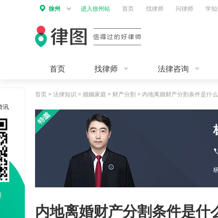
徐州
进入徐州站
首页
找律师
问律师
学知
首页
找律师
法律咨询
首页
>
法律知识
>
婚姻家庭
>
财产分割
>
内地离婚财产分割条件是什么
资讯
0
内地离婚财产分割条件是什