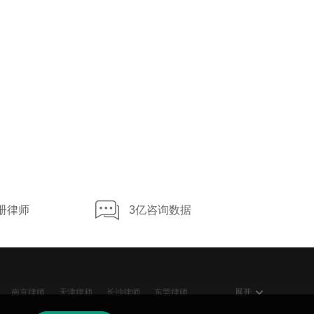
文章
离婚女方要孩子又要房子怎么办
1.2w 浏览
文章
分居财产分配标准是什么
1.4w 浏览
文章
离婚时入赘女婿怎么分财产
1.2w 浏览
文章
有贷款房的夫妻离婚后财产怎么分
1.3w 浏览
册律师
3亿咨询数据
南京律师
天津律师
长沙律师
东莞律师
展开
大连律师
贵阳律师
南宁律师
石家庄律师