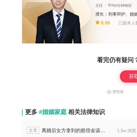
主任
平均4分钟响应
擅长：刑事辩护、婚
5.00
已服务人
看完仍有疑问
获
更快速
更多
#婚姻家庭
相关法律知识
文章
婚后财产房产本有婆婆名怎么分
1.5w 浏览
1.