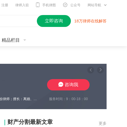
注册
律师入驻
手机律图
公众号
网站导航
立即咨询
18万律师在线解答
精品栏目
咨询我
服务时间：9：00-18：00
杨成律师擅长领域：婚姻家事、经济纠纷、合同纠纷。南京资深婚姻家事律师、经济纠纷律师；擅长：离婚、涉外离婚、子女抚养、财产分割、分家析产、离婚后财产纠纷、复杂继承纠纷等诉讼和非诉业务、以及复杂的经济纠纷的处理。杨成律师，深耕婚姻家事以及经济纠纷领域多年。专注于婚姻家庭以及经济纠纷案件的咨询及代理。尤其对离婚案件涉及房产、股权、大额财产分割、子女抚养等事务具有丰富的处理经验，擅长运用沟通谈判及诉讼技巧
财产分割最新文章
更多