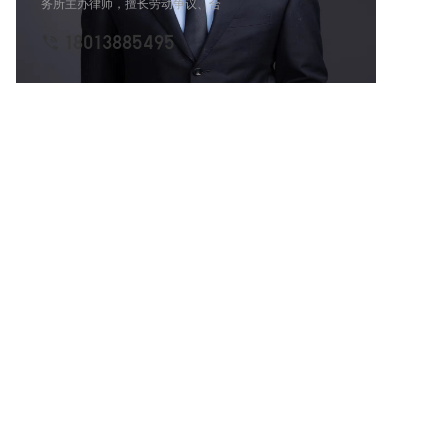
务所主办律师，擅长劳动争议、合
同纠纷、侵权等一般民商事诉讼业
18013885495
务以及刑事辩护业务，具有较强的
法学功底，同时具有其他行业的专
业背景及从业经验。刘律师思维敏
捷，法律专业知识娴熟，办案经验
丰富，精通各种法律法规；熟悉各
类公文、法律文本的书写；具有较
强的表达、沟通能力和判断能力及
逻辑分析能力；擅长与人交往，有
较好的团队精神。刘律师办案认
真，严谨，细致，为当事人争取合
法利益，深得