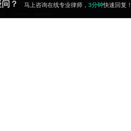
疑问？
家庭律师
深圳婚姻家庭律师
成都婚姻家庭律师
重庆婚姻家庭律师
杭州婚
马上咨询在线专业律师，
3分钟
快速回复
家庭律师
天津婚姻家庭律师
长沙婚姻家庭律师
东莞婚姻家庭律师
宁波婚
律师
三沙市律师
省直辖律师
家庭律师
济南婚姻家庭律师
无锡婚姻家庭律师
厦门婚姻家庭律师
福州婚
区律师
湾里区律师
青山湖区律师
南昌县律师
新建县律师
安义县律师
姻家庭律师
太原婚姻家庭律师
南昌婚姻家庭律师
哈尔滨婚姻家庭律师
律师
上栗县律师
芦溪县律师
濂溪区律师
浔阳区律师
柴桑区律师
武
律师函
代写起诉状
网上立案
代写诉状
逾期最佳处理方法
信用卡逾期
律师
起诉
信用卡退息
逾期利息怎么计算
信用卡透支
信用卡还不上
信用卡
巧
家暴离婚怎么判孩子归谁
遗产纠纷的诉讼时效
夫妻一方出轨离婚怎么判
停息挂账
网贷还不上
网贷延期
分期还款
网贷起诉
停息分期
信用卡
钱怎么判
出轨离婚孩子怎么判抚养权
老婆出轨离婚孩子怎么判.抚养费怎么出
师
大竹县律师
汪艳律师
王文娟律师
李宁律师
张家港律师
栾川县律
么判
离婚起诉费多少钱
离婚纠纷请律师要多少钱
离婚起诉多少钱
家暴
县律师
思明区律师
大连律师
黄岛区律师
龙华区律师
白银市律师
常见问题
公众服务
怎么分割
夫妻有一方出轨离婚怎么判
男方出轨女方起诉离婚会怎么判
男方
泰宁县律师
新郑市律师
判
老公出轨离婚赔偿标准
遗产继承纠纷举证困难
女方起诉离婚男方不出庭
账号帮助
在线咨询
我是公众
律师诊断
我是律师
电话咨询
意见反馈