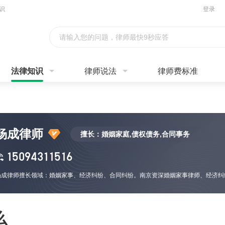
识
登录
请输入您的问题，律师最快9秒应答
法律知识
律师说法
律师费标准
杨成律师
擅长：婚姻家庭,债权债务,合同事务
15094311516
么