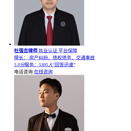
杜强吉律师
执业认证
平台保障
擅长： 房产纠纷、债权债务、交通事故
5.0分
服务：
5305人
“回答迅速”
电话咨询
在线咨询