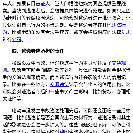
车人。如果有目击
证人
，证人的描述也能为调查提供重要线
索。当找到逃逸者后，会根据具体情况进行处理。如果只是因
为赶时间等轻微原因逃逸，可能会对逃逸者进行批评教育，让
其认识到自己行为的不当之处。要是逃逸者存在其他
违法行
为
，比如电动车没有合法手续等，那就会按照相应的法律
法规
进行
处罚
。
四、逃逸者应承担的责任
虽然没发生事故，但逃逸这种行为本身就违反了
交通规
则
。逃逸者可能会面临罚款等处罚。具体的罚款金额会根据当
地的交通法规来确定。而且逃逸行为还会影响个人的信用记
录。比如在一些地方，
交通违法
记录会与个人的信用挂钩，这
可能会对逃逸者今后的一些事务产生影响，比如贷款、办理相
关证件等。
电动车没发生事故逃逸处理完后，可能还会面临一些后续
问题，比如逃逸者是否会再次出现类似行为，逃逸记录对其生
活的影响是否会进一步扩大等。这些问题处理不好，可能会引
发新的矛盾。这时候不妨到
律图
咨询本地律师，律图平台上的