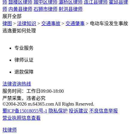
师
鼓楼区律师
城中区律师
灞桥区律师
连江县律师
霍邱县律
师
内黄县律师
石狮市律师
射洪县律师
展开全部
律图
>
法律知识
>
交通事故
>
交通肇事
>
电动车没发生事故
逃逸要如何处理
专业服务
律师认证
退款保障
法律咨询热线
服务时间：工作日09:00-18:00
严禁采集，违者必究
©2004-2026 m.64365.com All Rights Reserved.
蜀ICP备15018055号-1
隐私保护
投诉建议
不良信息举报
营业执照信息查看
找律师