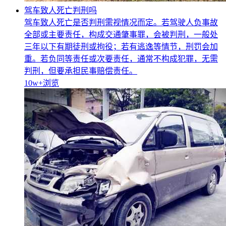
驾车致人死亡判刑吗
驾车致人死亡是否判刑需视情况而定。若驾驶人负事故
全部或主要责任，构成交通肇事罪，会被判刑，一般处
三年以下有期徒刑或拘役；若有逃逸等情节，刑罚会加
重。若负同等责任或次要责任，通常不构成犯罪，无需
判刑，但要承担民事赔偿责任。
10w+
浏览