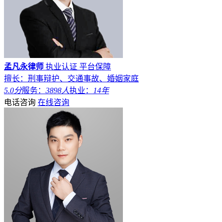
孟凡永律师
执业认证
平台保障
擅长：刑事辩护、交通事故、婚姻家庭
5.0分
服务：
3898人
执业：
14年
电话咨询
在线咨询