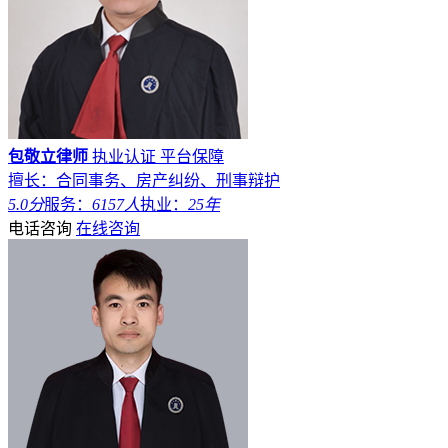
包敬立律师
执业认证
平台保障
擅长：合同事务、房产纠纷、刑事辩护
5.0分
服务：
6157人
执业：
25年
电话咨询
在线咨询