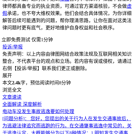
律师都具备专业的执业资质，可通过官方渠道核验，不会做
虚
假
承诺，也不夸大维权效果。他们会结合具体情况，为你详细
解答后续可能遇到的问题，帮你理清思路，让你在面对这类法
律问题时更有底气，更好地维护自身权益和社会秩序。
立即免费测试
仅需1分钟
投诉/举报
免责声明：以上内容由律图网结合政策法规及互联网相关知识
整合，不代表平台的观点和立场。若内容有误或侵权，请通过
右侧【投诉/举报】联系我们更正或删除。
展开
本文
2.4k
字，预估阅读时间8分钟
浏览全文
文章速读
全面解读
深度解析
电动车没发生事故逃逸要如何处理
[问题分析]：
您好，您提出的关于行为人在发生交通事故后，
为逃避法律追究而逃跑的行为。在交通肇事逃逸中常见的，关
于逃逸认定，大概能够分为以下8种情况：1.明知发生交通事