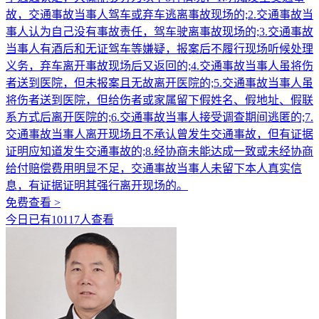
故，交通事故当事人驾车或弃车逃离事故现场的;2.交通事故当
事人认为自己没有事故责任，驾车驶离事故现场的;3.交通事故
当事人有酒后和无证驾车等嫌疑，报案后不履行现场听候处理
义务，弃车离开事故现场后又返回的;4.交通事故当事人虽将伤
者送到医院，但未报案且无故离开医院的;5.交通事故当事人虽
将伤者送到医院，但给伤者或家属留下假姓名、假地址、假联
系方式后离开医院的;6.交通事故当事人接受调查期间逃匿的;7.
交通事故当事人离开现场且不承认曾发生交通事故，但有证据
证明应知道发生交通事故的;8.经协商未能达成一致或未经协商
给付赔偿费用明显不足，交通事故当事人未留下本人真实信
息，有证据证明其强行离开现场的。
免费查看 >
今日已有10117人查看