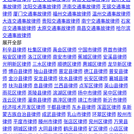
事故律师
沈阳交通事故律师
济南交通事故律师
无锡交通事故
律师
厦门交通事故律师
福州交通事故律师
温州交通事故律师
大连交通事故律师
贵阳交通事故律师
南宁交通事故律师
石家
庄交通事故律师
太原交通事故律师
南昌交通事故律师
哈尔滨
交通事故律师
展开全部
利辛县律师
杜集区律师
禹会区律师
宁国市律师
界首市律师
裕安区律师
洛江区律师
南安市律师
蕉城区律师
安溪县律师
光明新区律师
三水区律师
顺德区律师
惠城区律师
龙华新区律
师
博白县律师
独山县律师
普定县律师
德江县律师
普安县律
师
金沙县律师
安龙县律师
徐水县律师
长安区律师
襄城县律
师
扶沟县律师
息县律师
兰西县律师
点军区律师
英山县律师
雨花区律师
茶陵县律师
滨湖区律师
扬中市律师
吴中区律师
连云区律师
灌南县律师
高淳区律师
靖江市律师
新沂市律师
经济技术开发区律师
于都县律师
东乡县律师
浑蓝区律师
阜新
蒙古族自治县律师
成武县律师
乳山市律师
环翠区律师
胶州市
律师
平度市律师
滕州市律师
张店区律师
兖州区律师
万荣县
律师
朔城区律师
大同县律师
鹤庆县律师
矿区律师
小店区律