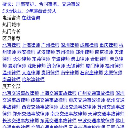
擅长：刑事辩护、合同事务、交通事故
5.0分
执业：
9年
高级合伙人
电话咨询
在线咨询
热门城市
热门专长
区县推荐
北京律师
上海律师
广州律师
深圳律师
成都律师
重庆律师
杭
州律师
西安律师
武汉律师
苏州律师
郑州律师
南京律师
天津
律师
长沙律师
东莞律师
宁波律师
佛山律师
合肥律师
青岛律
师
昆明律师
沈阳律师
济南律师
无锡律师
厦门律师
福州律师
温州律师
大连律师
贵阳律师
南宁律师
石家庄律师
太原律师
南昌律师
哈尔滨律师
展开全部
北京交通事故律师
上海交通事故律师
广州交通事故律师
深圳
交通事故律师
成都交通事故律师
重庆交通事故律师
杭州交通
事故律师
西安交通事故律师
武汉交通事故律师
苏州交通事故
律师
郑州交通事故律师
南京交通事故律师
天津交通事故律师
长沙交通事故律师
东莞交通事故律师
宁波交通事故律师
佛山
交通事故律师
合肥交通事故律师
青岛交通事故律师
昆明交通