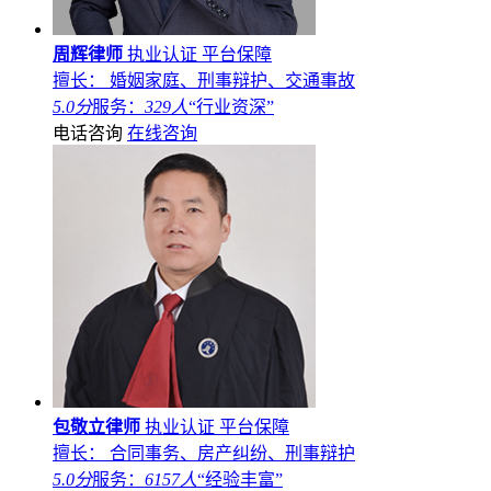
周辉律师
执业认证
平台保障
擅长： 婚姻家庭、刑事辩护、交通事故
5.0分
服务：
329人
“行业资深”
电话咨询
在线咨询
包敬立律师
执业认证
平台保障
擅长： 合同事务、房产纠纷、刑事辩护
5.0分
服务：
6157人
“经验丰富”