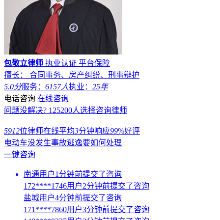
包敬立律师
执业认证
平台保障
擅长： 合同事务、房产纠纷、刑事辩护
5.0分
服务：
6157人
执业：
25年
电话咨询
在线咨询
问题没解决?
125200
人选择咨询律师
5912
位律师在线
平均
3
分钟响应
99
%好评
电动车没发生事故逃逸要如何处理
一键咨询
南通用户1分钟前提交了咨询
172****1746用户2分钟前提交了咨询
盐城用户4分钟前提交了咨询
171****7860用户3分钟前提交了咨询