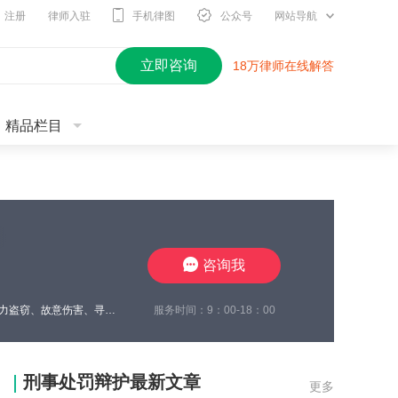
注册
律师入驻
手机律图
公众号
网站导航
立即咨询
18万律师在线解答
精品栏目
咨询我
服务时间：9：00-18：00
王瀚仑律师，江苏徐州，致力于刑事辩护，曾在诈骗、非法经营、虚开增值税发票、电力盗窃、故意伤害、寻衅滋事、开设赌场、帮信等多类案件中取得良好辩护效果，有多起缓刑、不起诉成功案例，同时在合同纠纷、债权债务、婚姻家事、抚养权纠纷、执行异议纠纷等方面，具有丰富的办案经验，认真负责，帮助每一位当事人维护合法权益。
刑事处罚辩护最新文章
更多