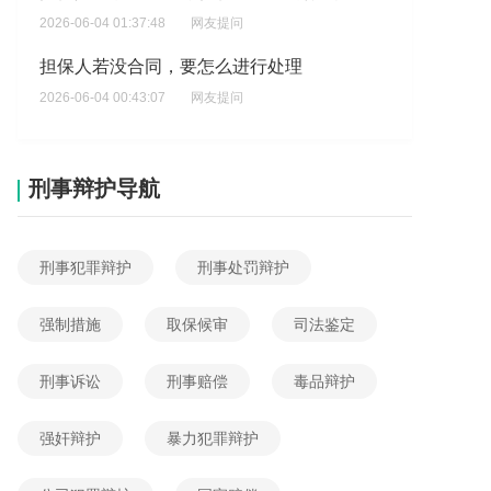
2026-06-04 01:37:48
网友提问
担保人若没合同，要怎么进行处理
2026-06-04 00:43:07
网友提问
担保期限约定不明的情况是什么
2026-06-04 00:20:05
网友提问
刑事辩护导航
我帮人担保被骗了，怎么维权？取消这个担保？
2026-06-04 00:19:37
网友提问
刑事犯罪辩护
刑事处罚辩护
我担保5万元在法律情况下什么结果?
2026-06-04 14:27:04
网友提问
强制措施
取保候审
司法鉴定
担保赃款的能起诉吗
刑事诉讼
刑事赔偿
毒品辩护
2026-06-04 09:01:26
网友提问
欠条债权人是起诉担保人还是起诉债务人?
强奸辩护
暴力犯罪辩护
2026-06-04 08:18:08
网友提问