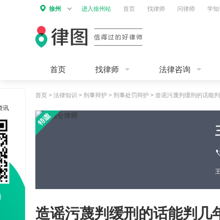
徐州
进入徐州站
首页
找律师
问律师
学知
首页
找律师
法律咨询
首页
>
法律知识
>
刑事辩护
>
刑事处罚辩护
>
造谣污蔑判缓刑的话能判
资讯
造谣污蔑判缓刑的话能判几