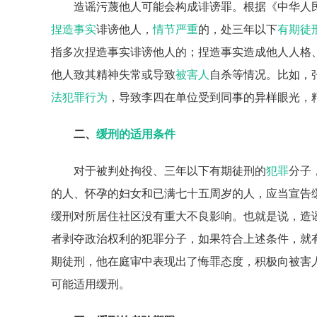
造谣污蔑他人可能会构成诽谤罪。根据《中华人
捏造事实
诽谤他人，
情节严重
的，处三年以下
有期徒
指多次捏造事实诽谤他人的；捏造事实造成他人人格
他人致其精神失常或导致
被害人
自杀等情况。比如，
法
犯罪行为
，导致李四在单位受到同事的异样眼光，
二、
缓刑的适用条件
对于被判处拘役、三年以下有期徒刑的
犯罪
分子
的人、怀孕的妇女和已满七十五周岁的人，应当宣告
缓刑对所居住社区没有重大不良影响。也就是说，造
者剥夺政治权利的犯罪分子，如果符合上述条件，就
期徒刑，他在庭审中表现出了悔罪态度，积极向被害
可能适用缓刑。