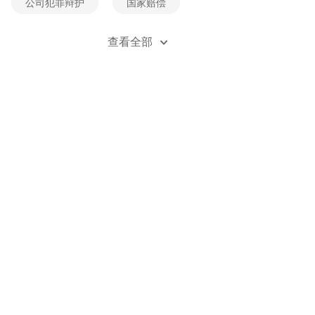
公司犯罪辩护
国家赔偿
经济犯罪辩护
死刑辩护
查看全部
贪污受贿辩护
刑事风险防控
刑事立案
刑事自诉
职务类犯罪辩护
职务侵占辩护
金融诈骗辩护
无罪辩护
刑事附带民事诉讼
刑法法规
刑事案例