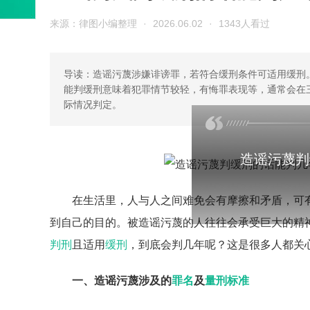
来源：律图小编整理
·
2026.06.02
·
1343人看过
导读：造谣污蔑涉嫌诽谤罪，若符合缓刑条件可适用缓刑
能判缓刑意味着犯罪情节较轻，有悔罪表现等，通常会在
际情况判定。
造谣污蔑判
在生活里，人与人之间难免会有摩擦和矛盾，可
到自己的目的。被造谣污蔑的人往往会承受巨大的精
判刑
且适用
缓刑
，到底会判几年呢？这是很多人都关
一、造谣污蔑涉及的
罪名
及
量刑标准