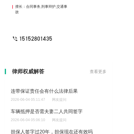
擅长：合同事务,刑事辩护,交通事
故
15152801435
若债务人和担保人死亡，责任谁来承担
律师权威解答
查看更多
2026-06-04 05:36:30
网友提问
连带保证责任会有什么法律后果
2026-06-04 05:11:47
网友提问
车辆抵押是否需夫妻二人共同签字
2026-06-04 05:06:10
网友提问
担保人签字过20年，担保现在还有效吗