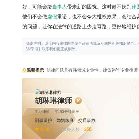
好，可能会给
当事人
带来新的困扰。这时候不妨到
律
他们不会做
虚假
承诺，也不会夸大维权效果，会结合
的问题，让你在法律的道路上少走弯路，更好地维护
免责声明：以上内容由律图网结合政策法规及互联网相关知识整合，
诉/举报】联系我们更正或删除。
法律问题具有强领域专业性，建议咨询专业律师
胡琳琳律师
主办律师
平均3分钟响应
刑事辩护、婚姻家庭、交通事故
5.00
255
已服务人数：