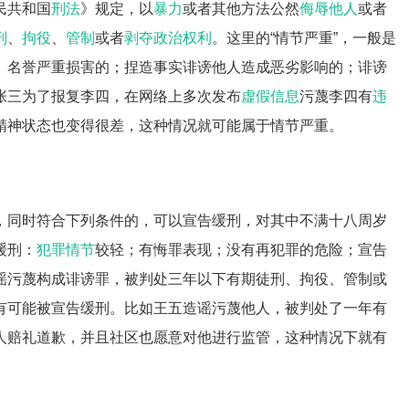
民共和国
刑法
》规定，以
暴力
或者其他方法公然
侮辱他人
或者
刑
、
拘役
、
管制
或者
剥夺政治权利
。这里的“情节严重”，一般是
、名誉严重损害的；捏造事实诽谤他人造成恶劣影响的；诽谤
张三为了报复李四，在网络上多次发布
虚假信息
污蔑李四有
违
精神状态也变得很差，这种情况就可能属于情节严重。
，同时符合下列条件的，可以宣告缓刑，对其中不满十八周岁
缓刑：
犯罪情节
较轻；有悔罪表现；没有再犯罪的危险；宣告
谣污蔑构成诽谤罪，被判处三年以下有期徒刑、拘役、管制或
有可能被宣告缓刑。比如王五造谣污蔑他人，被判处了一年有
人赔礼道歉，并且社区也愿意对他进行监管，这种情况下就有