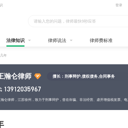
识
登录
请输入您的问题，律师最快9秒应答
法律知识
律师说法
律师费标准
几年
王瀚仑律师
擅长：刑事辩护,债权债务,合同事务
13912035967
年