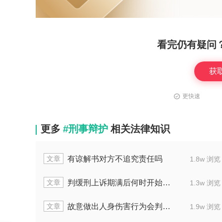
看完仍有疑问
获
更快速
更多
#刑事辩护
相关法律知识
文章
有谅解书对方不追究责任吗
1.8w 浏览
文章
判缓刑上诉期满后何时开始执行刑罚
1.3w 浏览
文章
故意做出人身伤害行为会判几年刑罚
1.9w 浏览