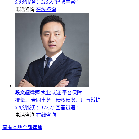
5.0分
服务：
315人
“经验丰富”
电话咨询
在线咨询
段文超律师
执业认证
平台保障
擅长： 合同事务、债权债务、刑事辩护
5.0分
服务：
172人
“回答迅速”
电话咨询
在线咨询
查看本地全部律师