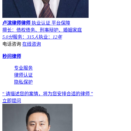
卢滨律师律师
执业认证
平台保障
擅长：债权债务、刑事辩护、婚姻家庭
5.0分
服务：
315人
执业：
12年
电话咨询
在线咨询
秒问律师
专业服务
律师认证
隐私保护
“ 请描述您的案情，将为您安排合适的律师 ”
立即提问