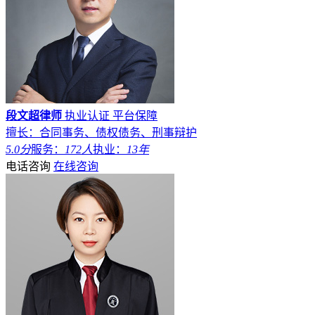
段文超律师
执业认证
平台保障
擅长：合同事务、债权债务、刑事辩护
5.0分
服务：
172人
执业：
13年
电话咨询
在线咨询