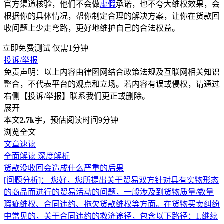
官方渠道核验，他们不会做
虚假
承诺，也不夸大维权效果，会
根据你的具体情况，帮你制定合理的解决方案，让你在货款回
收问题上少走弯路，更好地维护自己的合法权益。
立即免费测试
仅需1分钟
投诉/举报
免责声明：以上内容由律图网结合政策法规及互联网相关知识
整合，不代表平台的观点和立场。若内容有误或侵权，请通过
右侧【投诉/举报】联系我们更正或删除。
展开
本文
2.7k
字，预估阅读时间9分钟
浏览全文
文章速读
全面解读
深度解析
货款没收回会造成什么严重的后果
[问题分析]：
您好，您所提出关于贸易双方针对具有实物形态
的商品而进行的贸易活动的问题，一般涉及到货物质量/数量
瑕疵维权、合同违约、拖欠货款维权等方面。在货物买卖纠纷
中常见的，关于合同违约的救济途径，包含以下路径：1.继续