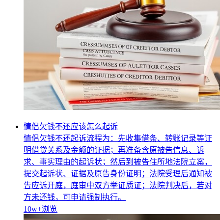
情侣欠钱不还应该怎么起诉
情侣欠钱不还起诉流程为：先收集借条、转账记录等证
明借贷关系及金额的证据；再准备含原被告信息、诉
求、事实理由的起诉状；然后到被告住所地法院立案，
提交起诉状、证据及原告身份证明；法院受理后通知被
告应诉开庭，庭审中双方举证质证；法院判决后，若对
方未还钱，可申请强制执行。
10w+
浏览