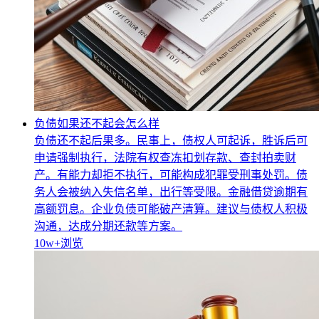
负债如果还不起会怎么样
负债还不起后果多。民事上，债权人可起诉，胜诉后可
申请强制执行，法院有权查冻扣划存款、查封拍卖财
产。有能力却拒不执行，可能构成犯罪受刑事处罚。债
务人会被纳入失信名单，出行等受限。金融借贷逾期有
高额罚息。企业负债可能破产清算。建议与债权人积极
沟通，达成分期还款等方案。
10w+
浏览