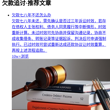
欠款追讨·推荐文章
欠款七八年不还怎么办
欠款七八年未还，需先确认是否过三年诉讼时效，若存
在债权人主张权利、债务人同意履行等中断情形，时效
重新计算。未过时效可先协商并保留沟通记录，协商不
成收集借条、转账记录等证据起诉，判决后可申请强制
执行。已过时效可尝试重新达成还款协议让时效重算，
再按上述流程追款。
10w+
浏览