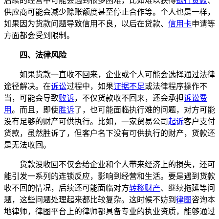
后续的经营中可能会遇到很多困难，比如难以获得
银行贷款
、
供应商可能会减少赊账额度甚至停止合作等。个人也是一样，
如果因为货款问题导致信用不良，以后在贷款、
信用卡
申请等
方面都会受到限制。
四、法律风险
如果货款一直收不回来，企业或个人可能会选择通过法律
途径解决。在
诉讼
过程中，如果
证据不足
或法律程序操作不
当，可能会导致
败诉
，不仅货款收不回来，还会承担
诉讼费
用
。而且，即使
胜诉
了，也可能面临执行难的问题，对方可能
没有足够的财产可供执行。比如，一家贸易公司
起诉
客户支付
货款，虽然胜诉了，但客户名下没有可供执行的财产，货款还
是无法收回。
货款没收回不仅会给企业和个人带来经济上的损失，还可
能引发一系列的连锁反应，影响到经营和生活。要是遇到货款
收不回的情况，后续还可能面临对方
转移财产
、继续拖延等问
题，这些问题处理起来都比较复杂。这时候不妨到
律图
咨询本
地律师，律图平台上的律师都具备专业的执业资质，能够通过