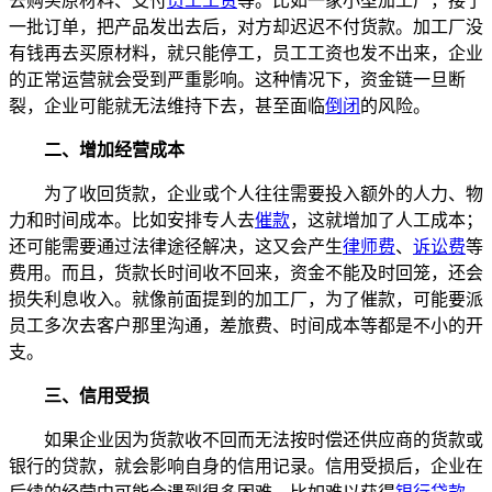
去购买原材料、支付
员工工资
等。比如一家小型加工厂，接了
一批订单，把产品发出去后，对方却迟迟不付货款。加工厂没
有钱再去买原材料，就只能停工，员工工资也发不出来，企业
的正常运营就会受到严重影响。这种情况下，资金链一旦断
裂，企业可能就无法维持下去，甚至面临
倒闭
的风险。
二、增加经营成本
为了收回货款，企业或个人往往需要投入额外的人力、物
力和时间成本。比如安排专人去
催款
，这就增加了人工成本；
还可能需要通过法律途径解决，这又会产生
律师费
、
诉讼费
等
费用。而且，货款长时间收不回来，资金不能及时回笼，还会
损失利息收入。就像前面提到的加工厂，为了催款，可能要派
员工多次去客户那里沟通，差旅费、时间成本等都是不小的开
支。
三、信用受损
如果企业因为货款收不回而无法按时偿还供应商的货款或
银行的贷款，就会影响自身的信用记录。信用受损后，企业在