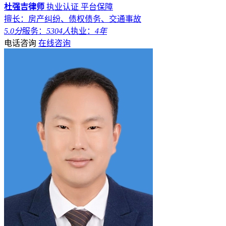
杜强吉律师
执业认证
平台保障
擅长：房产纠纷、债权债务、交通事故
5.0分
服务：
5304人
执业：
4年
电话咨询
在线咨询