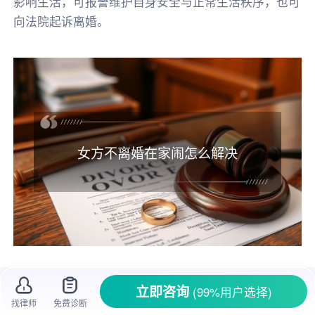
影响生活，可报警维护自身安全与正常生活秩序，也可
向法院起诉离婚。
女方不离婚在家闹怎么解决
当婚姻遭遇女方不愿
离婚
且在家闹腾的情
立即咨询
(99%用户选择)
况，这让很多男方感到头疼不已。想象一下，家
找律师
免费诊断