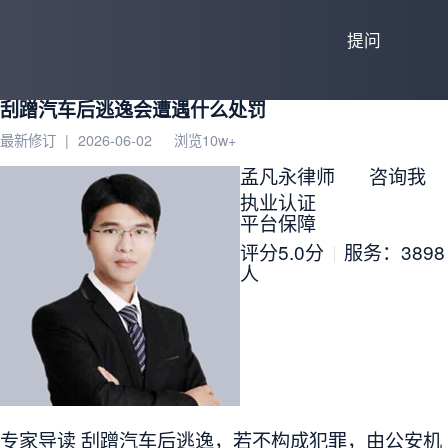
提问
刮蹭汽车后逃逸会遭遇什么处罚
最新修订
|
2026-06-02
浏览10w+
孟凡永律师
咨询我
执业认证
平台保障
评分5.0分
服务：
3898
人
专家导读
刮蹭汽车后逃逸，若不构成犯罪，由公安机