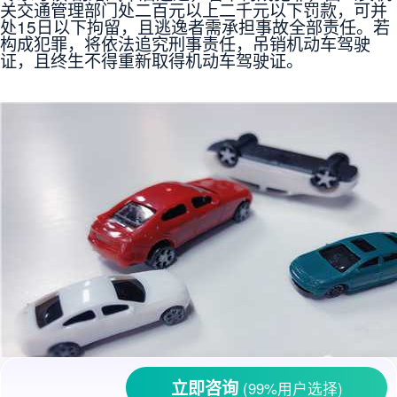
关交通管理部门处二百元以上二千元以下罚款，可并
处15日以下拘留，且逃逸者需承担事故全部责任。若
构成犯罪，将依法追究刑事责任，吊销机动车驾驶
证，且终生不得重新取得机动车驾驶证。
立即咨询
(99%用户选择)
在路上开车，小刮小蹭在所难免。要是不小心刮