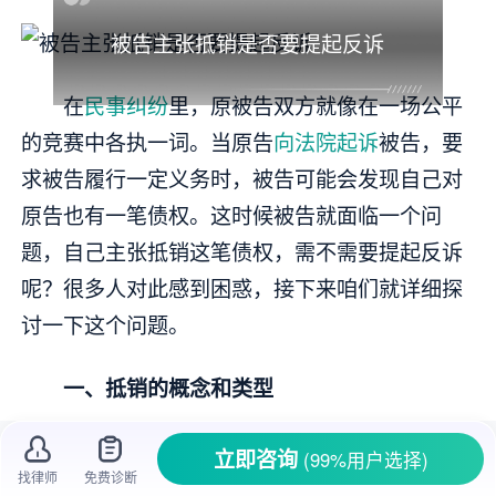
被告主张抵销是否要提起反诉
在
民事纠纷
里，原被告双方就像在一场公平
的竞赛中各执一词。当原告
向法院起诉
被告，要
求被告履行一定义务时，被告可能会发现自己对
原告也有一笔债权。这时候被告就面临一个问
题，自己主张抵销这笔债权，需不需要提起反诉
呢？很多人对此感到困惑，接下来咱们就详细探
讨一下这个问题。
一、抵销的概念和类型
抵销是指二人互负
债务
时，各以其债权充当
立即咨询
(99%用户选择)
找律师
免费诊断
债务的清偿而使其债务与对方的债务在对等额内