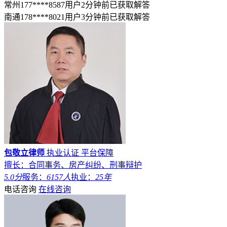
常州177****8587用户2分钟前已获取解答
南通178****8021用户3分钟前已获取解答
包敬立律师
执业认证
平台保障
擅长：合同事务、房产纠纷、刑事辩护
5.0分
服务：
6157人
执业：
25年
电话咨询
在线咨询