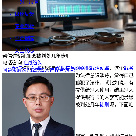
一对一服务
极速反馈
专业剖析
平台保障
安全放心
帮信诈骗犯罪会被判处几年徒刑
电话咨询
在线咨询
帮信
诈骗
犯罪
也就是
帮助信息网络犯罪活动罪
，这个
罪名
问题没解决?
125332
人选择咨询律师
近些年可是挺受关注的。好多人因为法律意识淡薄，觉得自己
只是帮忙做了点小事，殊不知已经触犯了法律。就比如说，有
人为了一点小钱，把自己的银行卡提供给别人使用，结果别人
用这些卡进行诈骗等
犯罪活动
，那提供银行卡的人就可能涉嫌
帮信罪
了。那帮信诈骗犯罪到底会被判处几年
徒刑
呢，下面咱
们就来详细说说。
一、
帮信罪的量刑标准