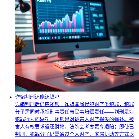
诈骗判刑还能还钱吗
诈骗判刑后仍应还钱。诈骗罪属侵犯财产类犯罪，犯罪
分子需同时承担刑事责任与民事赔偿责任——判刑是对
犯罪行为的惩罚，还钱是对被害人财产损失的弥补。被
害人有权要求返还财物，法院会考虑责令退赔；即使已
判刑，犯罪分子仍需通过个人财产、家属协助等方式返