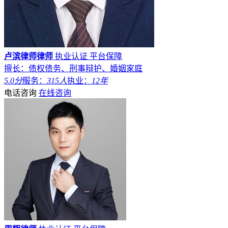
卢滨律师律师
执业认证
平台保障
擅长：债权债务、刑事辩护、婚姻家庭
5.0分
服务：
315人
执业：
12年
电话咨询
在线咨询