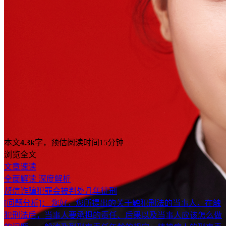
本文
4.3k
字，预估阅读时间15分钟
浏览全文
文章速读
全面解读
深度解析
帮信诈骗犯罪会被判处几年徒刑
[问题分析]：
您好，您所提出的关于触犯刑法的当事人，在触
犯刑法后，当事人要承担的责任、后果以及当事人应该怎么做