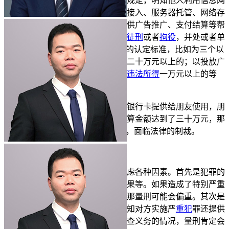
根据《中华人民共和国
刑法
》规定，明知他人利用信息网
络实施犯罪，为其犯罪提供互联网接入、服务器托管、网络存
储、通讯传输等技术支持，或者提供广告推广、支付结算等帮
助，
情节严重
的，处三年以下
有期徒刑
或者
拘役
，并处或者单
处罚
金。这里的“情节严重”有具体的认定标准，比如为三个以
上对象提供帮助的；支付结算金额二十万元以上的；以投放广
告等方式提供资金五万元以上的；
违法所得
一万元以上的等
等。
举个例子，小张把自己的三张银行卡提供给朋友使用，朋
友用这些卡进行诈骗活动，支付结算金额达到了三十万元，那
小张就可能符合“情节严重”的标准，面临法律的制裁。
二、具体
量刑
的影响因素
在实际量刑时，法院会综合考虑各种因素。首先是犯罪的
情节，包括帮助的程度、造成的后果等。如果造成了特别严重
的后果，比如导致
被害人
自杀等，那量刑可能会偏重。其次是
犯罪人的
主观故意
程度，如果是明知对方实施严
重犯
罪还提供
帮助，和只是疏忽大意没有尽到审查义务的情况，量刑肯定会