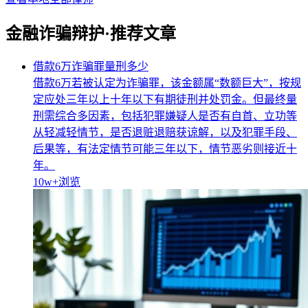
金融诈骗辩护·推荐文章
借款6万诈骗罪量刑多少
借款6万若被认定为诈骗罪，该金额属“数额巨大”，按规
定应处三年以上十年以下有期徒刑并处罚金。但最终量
刑需综合多因素，包括犯罪嫌疑人是否有自首、立功等
从轻减轻情节，是否退赃退赔获谅解，以及犯罪手段、
后果等，有法定情节可能三年以下，情节恶劣则接近十
年。
10w+
浏览