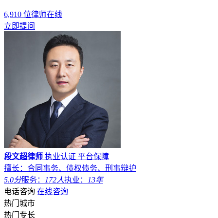
段文超律师
执业认证
平台保障
擅长：合同事务、债权债务、刑事辩护
5.0分
服务：
172人
执业：
13年
电话咨询
在线咨询
热门城市
热门专长
区县推荐
热门罪名
北京律师
上海律师
广州律师
深圳律师
成都律师
重庆律师
杭
州律师
西安律师
武汉律师
苏州律师
郑州律师
南京律师
天津
律师
长沙律师
东莞律师
宁波律师
佛山律师
合肥律师
青岛律
师
昆明律师
沈阳律师
济南律师
无锡律师
厦门律师
福州律师
温州律师
大连律师
贵阳律师
南宁律师
石家庄律师
太原律师
南昌律师
哈尔滨律师
展开全部