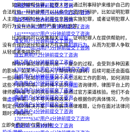
如果涉嫌帮信罪，犯罪人可以通过刑事辩护来维护自己的
南通用户4分钟前提交了咨询
合法权益。辩护律师可以从多个方面进行辩护，比如证明犯罪
170****6347用户4分钟前提交了咨询
人主观上不明知他人利用信息网络实施犯罪，或者证明犯罪人
淮安用户3分钟前提交了咨询
的行为没有达到“情节严重”的标准等。
157****0622用户3分钟前提交了咨询
141****0037用户3分钟前提交了咨询
比如律师可以收集相关
证据
，证明犯罪人在提供帮助时，
淮安用户1分钟前提交了咨询
没有合理的途径知道对方在实施
犯罪行为
，从而为犯罪人争取
168****6034用户3分钟前提交了咨询
从轻或者免除处罚。
连云港用户2分钟前提交了咨询
镇江用户4分钟前提交了咨询
帮信诈骗犯罪的量刑是一个复杂的过程，会受到多种因素
130****6671用户2分钟前提交了咨询
的影响。如果不小心陷入了帮信罪的漩涡，后续可能还会面临
盐城用户4分钟前提交了咨询
一些问题，比如
犯罪记录
对个人生活和工作的影响，如何消除
南京用户4分钟前提交了咨询
这些不良影响等。这时候不妨到
律图
咨询律师，律图平台上的
宿迁用户3分钟前提交了咨询
律师都具备专业的执业资质，能通过官方渠道核验。他们不会
南通用户4分钟前提交了咨询
做
虚假
承诺，也不夸大维权效果，会根据你的具体情况，为你
常州用户1分钟前提交了咨询
制定合适的解决方案，帮你解决法律难题，让你在面对法律问
南通用户4分钟前提交了咨询
题时不再迷茫。
170****6347用户4分钟前提交了咨询
立即免费测试
仅需1分钟
淮安用户3分钟前提交了咨询