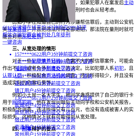
有所不同。还有犯罪人的悔罪表现，如果犯罪人在案发后
主动
投案
自首，积极退赃退赔，那在量刑时也会从轻考虑。
比如小李在知道自己的行为涉嫌帮信罪后，主动到公安机
6011
位律师在线
平均
3
分钟响应
99
%好评
关
投案自首
，并且把违法所得全部退赔，那法院在量刑时就可
帮信诈骗犯罪会被判处几年徒刑
能会对他
从轻处罚
。
一键咨询
三、从宽处理的情形
157****0622用户3分钟前提交了咨询
对于一些
犯罪情节轻微
，危害不大的帮信罪案件，可能会
141****0037用户3分钟前提交了咨询
作出不
起诉
或者免予
刑事处罚
的决定。比如犯罪人系
初犯
，且
淮安用户1分钟前提交了咨询
认罪认罚
，积极配合
司法机关
调查，违法所得较少，并且没有
168****6034用户3分钟前提交了咨询
造成实际的危害后果等。
连云港用户2分钟前提交了咨询
镇江用户4分钟前提交了咨询
例如小王是一名大学生，被同学蛊惑提供了自己的银行卡
130****6671用户2分钟前提交了咨询
用于
网络犯罪
，他在发现问题后主动向学校和公安机关报告，
盐城用户4分钟前提交了咨询
积极配合调查，违法所得只有几百元，也没有造成被害人的实
南京用户4分钟前提交了咨询
际损失，这种情况下就有可能得到从宽处理。
宿迁用户3分钟前提交了咨询
南通用户4分钟前提交了咨询
四、
刑事
辩护的要点
常州用户1分钟前提交了咨询