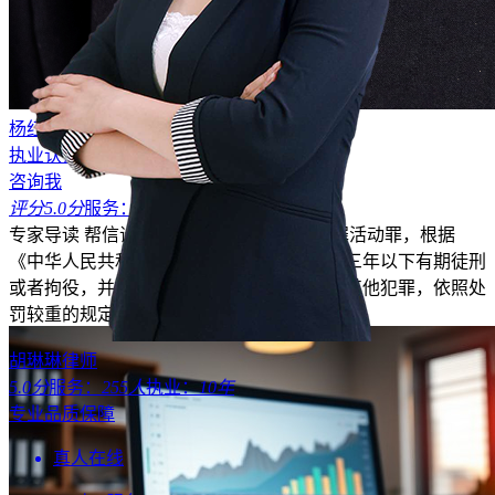
杨红梅律师
执业认证
平台保障
咨询我
评分5.0分
服务：
3009人
专家导读
帮信诈骗犯罪即帮助信息网络犯罪活动罪，根据
《中华人民共和国刑法》，情节严重的，处三年以下有期徒刑
或者拘役，并处或者单处罚金。若同时构成其他犯罪，依照处
罚较重的规定定罪处罚。
胡琳琳律师
5.0分
服务：
255人
执业：
10年
专业品质保障
真人在线