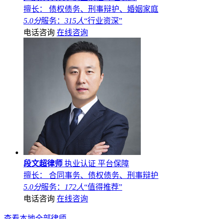
擅长： 债权债务、刑事辩护、婚姻家庭
5.0分
服务：
315人
“行业资深”
电话咨询
在线咨询
段文超律师
执业认证
平台保障
擅长： 合同事务、债权债务、刑事辩护
5.0分
服务：
172人
“值得推荐”
电话咨询
在线咨询
查看本地全部律师