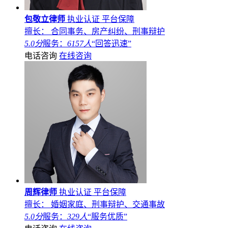
包敬立律师
执业认证
平台保障
擅长： 合同事务、房产纠纷、刑事辩护
5.0分
服务：
6157人
“回答迅速”
电话咨询
在线咨询
周辉律师
执业认证
平台保障
擅长： 婚姻家庭、刑事辩护、交通事故
5.0分
服务：
329人
“服务优质”