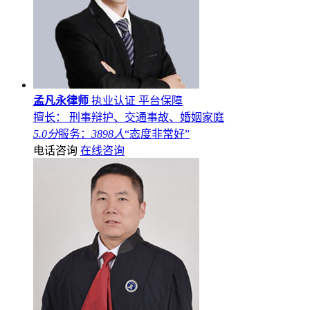
孟凡永律师
执业认证
平台保障
擅长： 刑事辩护、交通事故、婚姻家庭
5.0分
服务：
3898人
“态度非常好”
电话咨询
在线咨询