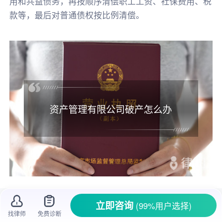
用和共益债务，再按顺序清偿职工工资、社保费用、税
款等，最后对普通债权按比例清偿。
资产管理有限公司破产怎么办
在商业世界里，公司的发展就像一场充满变
立即咨询
(99%用户选择)
数的旅程，资产管理有限公司也不例外。有时
找律师
免费诊断