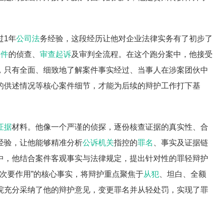
过1年
公司法
务经验，这段经历让他对企业法律实务有了初步了
案件
的侦查、
审查起诉
及审判全流程。在这个跑分案中，他接受
，只有全面、细致地了解案件事实经过、当事人在涉案团伙中
的供述情况等核心案件细节，才能为后续的辩护工作打下基
。
证据
材料。他像一个严谨的侦探，逐份核查证据的真实性、合
经验，让他能够精准分析
公诉机关
指控的
罪名
、事实及证据链
中，他结合案件客观事实与法律规定，提出针对性的罪轻辩护
起次要作用”的核心事实，将辩护重点聚焦于
从犯
、坦白、全额
院充分采纳了他的辩护意见，变更罪名并从轻处罚，实现了罪