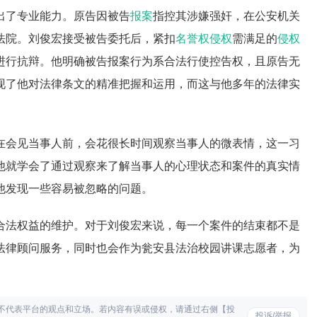
出了专业能力。原告因被告
报案
指控其涉嫌强奸，在公安机关
法院。刘俊宏接受被告委托后，紧扣
名誉权侵权
需满足的
侵权
进行抗辩。他明确被告报案行为系合法行使控告权，且原告无
现了他对法律条文的精准把握和运用，而这与他多年的法律实
在会见当事人前，会花很长时间观察当事人的微表情，这一习
他就学会了通过观察来了解当事人的心理状态和案件的真实情
他发现一些容易被忽略的问题。
合法权益的维护。对于刘俊宏来说，每一个案件的结束都不是
法律顾问服务，同时也会作为瓮安县法治校园讲课志愿者，为
不代表平台的观点和立场。若内容有误或侵权，请通过右侧【投
投诉/举报