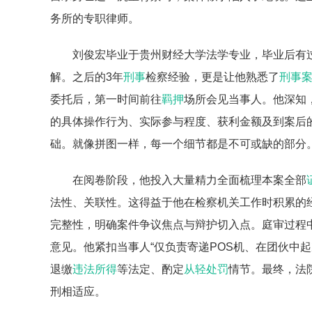
务所的专职律师。
刘俊宏毕业于贵州财经大学法学专业，毕业后有
解。之后的3年
刑事
检察经验，更是让他熟悉了
刑事
委托后，第一时间前往
羁押
场所会见当事人。他深知
的具体操作行为、实际参与程度、获利金额及到案后
础。就像拼图一样，每一个细节都是不可或缺的部分
在阅卷阶段，他投入大量精力全面梳理本案全部
法性、关联性。这得益于他在检察机关工作时积累的
完整性，明确案件争议焦点与辩护切入点。庭审过程
意见。他紧扣当事人“仅负责寄递POS机、在团伙中
退缴
违法所得
等法定、酌定
从轻处罚
情节。最终，法
刑相适应。