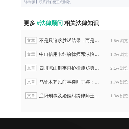
诉/举报】联系我们更正或删除。
更多
#法律顾问
相关法律知识
文章
不是只追求胜诉结果，而是为当事人谋最优解
1.5w 浏览
文章
中山信用卡纠纷律师邓泳怡：排除共债削减高额费用
1.2w 浏览
文章
四川凉山刑事辩护律师郑勇：专精网络及职务犯罪
2.1w 浏览
文章
乌鲁木齐民商事律师丁婷：处理二手汽车及买卖合同纠纷
1.7w 浏览
文章
辽阳刑事及婚姻纠纷律师王铖：护矿工免担刑责
1.3w 浏览