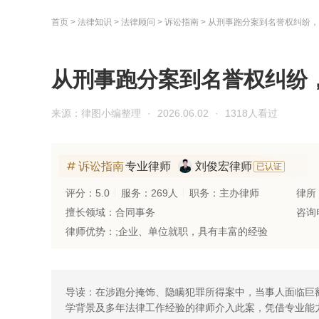
首页
>
法律知识
>
法律顾问
>
诉讼指南
>
从刑事跑分案到名誉权纠纷，
从刑事跑分案到名誉权纠纷
来源：律图小编整理
·
2026.06.02
·
1318人看过
诉讼指南
专业律师
刘俊宏律师
已认证
评分：5.0
服务：269人
职务：主办律师
律所
擅长领域：合同事务
咨询电
律师优势：;企业、单位就职，具有丰富的经验
导读：在涉跑分掩饰、隐瞒犯罪所得案中，当事人面临巨
学背景及多年法律工作经验的律师介入此案，凭借专业能