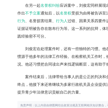
在另一起
名誉权纠纷
应诉案中，刘俊宏同样展现
作出
不予立案
通知后，以
名誉权
受损为由将被告诉至
行为
、名誉损害结果、
行为人
过错、因果关系四要件
证据证明被告存在散布行为等。这一系列的抗辩，体
践经验密不可分。
刘俊宏在处理案件时，还有一些独特的习惯。他
惯源于他多年的法律工作经验。在检察机关工作时，
况。他还习惯把合同读出声来找逻辑断层，这有助于
案件结束后，法律带给当事人的是公正的判决和
终点，他接下来还将继续为多家行政机关及企业提供
提升青少年法律意识贡献自己的力量。
免责声明：以上内容由律图网结合政策法规及互联网相关知识整合，