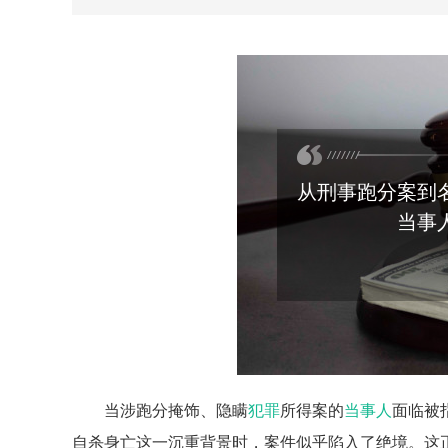
从刑事跑分案到
当事
当涉跑分掩饰、隐瞒
犯罪
所得案的
当事人
面临被
自杀身亡这一沉重背景时，案件似乎陷入了绝境。这