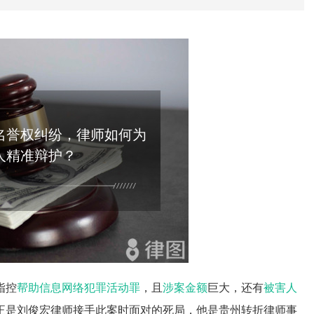
名誉权纠纷，律师如何为
人精准辩护？
指控
帮助信息网络犯罪活动罪
，且
涉案金额
巨大，还有
被害人
正是刘俊宏律师接手此案时面对的死局，他是贵州转折律师事