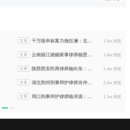
文章
千万级串标案力挽狂澜：北京声驰(南昌)律所代理串通投标案获缓刑纪实
1.5w 浏览
文章
云南丽江婚姻家事律师杨慧：代理离婚案助当事人解脱
1.8w 浏览
文章
陕西西安民商律师杨向东：擅处理医疗及行政纠纷
1.4w 浏览
文章
湖北荆州刑事辩护律师肖仲鹏：精准辩护多起刑案
2.0w 浏览
文章
周口刑事辩护律师喻泽源：擅长疑难复杂刑案
1.2w 浏览