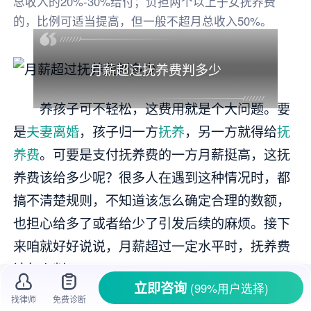
总收入的20%-30%给付；负担两个以上子女抚养费
的，比例可适当提高，但一般不超月总收入50%。
月薪超过抚养费判多少
养孩子可不轻松，这费用就是个大问题。要
是
夫妻离婚
，孩子归一方
抚养
，另一方就得给
抚
养费
。可要是支付抚养费的一方月薪挺高，这抚
养费该给多少呢？很多人在遇到这种情况时，都
搞不清楚规则，不知道该怎么确定合理的数额，
也担心给多了或者给少了引发后续的麻烦。接下
来咱就好好说说，月薪超过一定水平时，抚养费
该怎么判。
立即咨询
(99%用户选择)
找律师
免费诊断
一、抚养费数额的判定依据