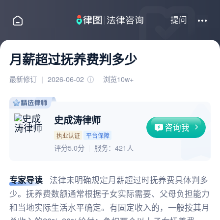
提问
月薪超过抚养费判多少
最新修订
|
2026-06-02
浏览10w+
史成涛律师
咨询我
执业认证
平台保障
评分5.0分
服务：
421人
专家导读
法律未明确规定月薪超过时抚养费具体判多
少。抚养费数额通常根据子女实际需要、父母负担能力
和当地实际生活水平确定。有固定收入的，一般按其月