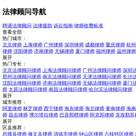
法律顾问导航
聘请法律顾问
法律援助
诉讼指南
律师收费标准
查看全部
热门城市：
北京律师
上海律师
广州律师
深圳律师
成都律师
重庆律师
杭州
律师
沈阳律师
济南律师
无锡律师
厦门律师
福州律师
温州律师
展开
热门专长：
北京法律顾问律师
上海法律顾问律师
广州法律顾问律师
深圳
郑州法律顾问律师
南京法律顾问律师
天津法律顾问律师
长沙
沈阳法律顾问律师
济南法律顾问律师
无锡法律顾问律师
厦门
师
太原法律顾问律师
南昌法律顾问律师
哈尔滨法律顾问律师
展开
城市推荐：
阿里律师
林芝律师
西宁律师
海东律师
海北律师
黄南律师
海南
师
昌吉律师
博尔塔拉律师
巴音郭楞律师
阿克苏律师
克孜勒苏
展开
区县推荐：
息烽县律师
修文县律师
清镇市律师
钟山区律师
六枝特区律师