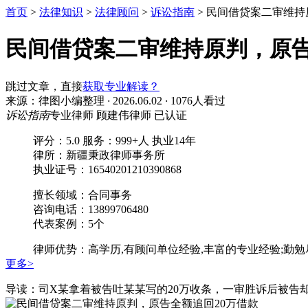
首页
>
法律知识
>
法律顾问
>
诉讼指南
>
民间借贷案二审维持
民间借贷案二审维持原判，原告
跳过文章，直接
获取专业解读？
来源：律图小编整理
·
2026.06.02
·
1076人看过
诉讼指南
专业律师
顾建伟律师
已认证
评分：5.0
服务：999+人
执业14年
律所：新疆秉政律师事务所
执业证号：16540201210390868
擅长领域：合同事务
咨询电话：13899706480
代表案例：5个
律师优势：高学历,有顾问单位经验,丰富的专业经验;勤勉
更多>
导读：司X某拿着被告吐某某写的20万收条，一审胜诉后被