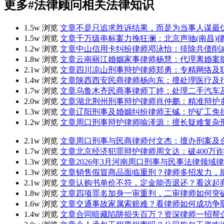
更多
#法律顾问
相关法律知识
1.5w 浏览
文章
不是只追求胜诉结果，而是为当事人谋最
1.5w 浏览
文章
千万级串标案力挽狂澜：北京声驰(南昌)
1.2w 浏览
文章
中山信用卡纠纷律师邓泳怡：排除共债削
1.8w 浏览
文章
云南丽江婚姻家事律师杨慧：代理离婚案
2.1w 浏览
文章
四川凉山刑事辩护律师郑勇：专精网络及
1.4w 浏览
文章
陕西西安民商律师杨向东：擅处理医疗及
1.7w 浏览
文章
乌鲁木齐民商事律师丁婷：处理二手汽车
2.0w 浏览
文章
湖北荆州刑事辩护律师肖仲鹏：精准辩护
1.3w 浏览
文章
辽阳刑事及婚姻纠纷律师王铖：护矿工免
1.2w 浏览
文章
周口刑事辩护律师喻泽源：擅长疑难复杂
2.1w 浏览
文章
周口刑事与民商律师付文杰：擅办刑案及
1.7w 浏览
文章
北京经济犯罪辩护律师周文达：破400万
1.3w 浏览
文章
2026年3月河南周口刑事与民事法律领
1.3w 浏览
文章
销售假冒商品面临重刑？律师多招发力，
2.1w 浏览
文章
认购书单价不符，定金能否退还？看这起
1.8w 浏览
文章
四项罪名加身一审重判，二审律师如何突
1.6w 浏览
文章
交通事故家属索赔难？看律师如何成功争取
1.4w 浏览
文章
合同暗藏陷阱损失百万？资深律师一招帮