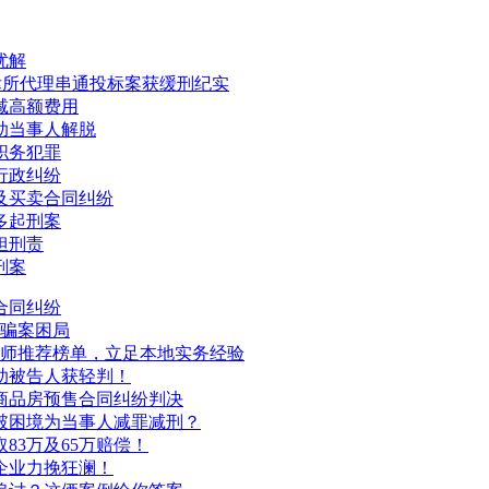
优解
律所代理串通投标案获缓刑纪实
减高额费用
助当事人解脱
职务犯罪
行政纠纷
及买卖合同纠纷
多起刑案
担刑责
刑案
合同纠纷
诈骗案困局
域律师推荐榜单，立足本地实务经验
助被告人获轻判！
商品房预售合同纠纷判决
破困境为当事人减罪减刑？
83万及65万赔偿！
企业力挽狂澜！