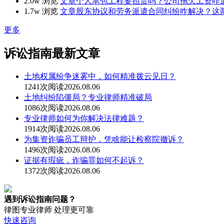
2.0w 浏览
文章
个人承包工程要担责吗？公司拖欠工资咋
1.7w 浏览
文章
股东协议和劳务派遣合同纠纷咋解决？这
更多
诉讼指南最新文章
土地权属纷争迷雾中，如何精准拨云见日？
1241次阅读
2026.08.06
土地纠纷陷僵局？专业律师精准破局
1086次阅读
2026.08.06
专业律师如何为你解决法律难题？
1914次阅读
2026.08.06
为集资诈骗员工辩护，凭啥能让检察院撤诉？
1496次阅读
2026.08.06
证据有瑕疵，诈骗罪如何不起诉？
1372次阅读
2026.08.06
遇到诉讼指南问题？
律图专业律师 处理更可靠
快速咨询