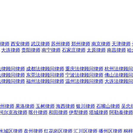
律师
西安律师
武汉律师
苏州律师
郑州律师
南京律师
天津律师
大连律师
贵阳律师
南宁律师
石家庄律师
太原律师
南昌律师
哈
法律顾问律师
成都法律顾问律师
重庆法律顾问律师
杭州法律顾问
法律顾问律师
东莞法律顾问律师
宁波法律顾问律师
佛山法律顾问
法律顾问律师
福州法律顾问律师
温州法律顾问律师
大连法律顾问
州律师
果洛律师
玉树律师
海西律师
银川律师
石嘴山律师
吴忠
柯尔克孜律师
喀什律师
和田律师
伊犁律师
塔城律师
阿勒泰律师
水城区律师
盘州律师
红花岗区律师
汇川区律师
播州区律师
桐梓