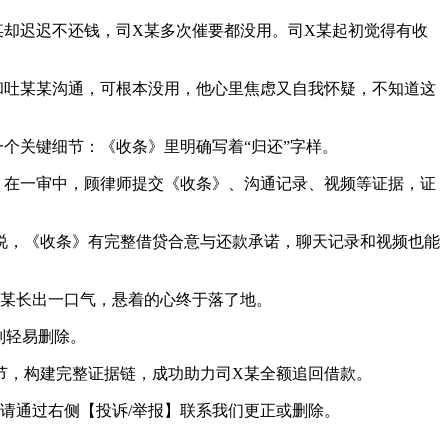
某某却迟迟不还钱，司X某多次催要都没用。司X某起初觉得有收
和吐某某沟通，可根本没用，他心里焦虑又自我怀疑，不知道这
个关键细节：《收条》里明确写着“归还”字样。
。在一审中，顾律师提交《收条》、沟通记录、视频等证据，证
说，《收条》有完整借贷合意与还款承诺，聊天记录和视频也能
X某长出一口气，悬着的心终于落了地。
别轻易删除。
节，构建完整证据链，成功助力司X某全额追回借款。
请通过右侧【投诉/举报】联系我们更正或删除。