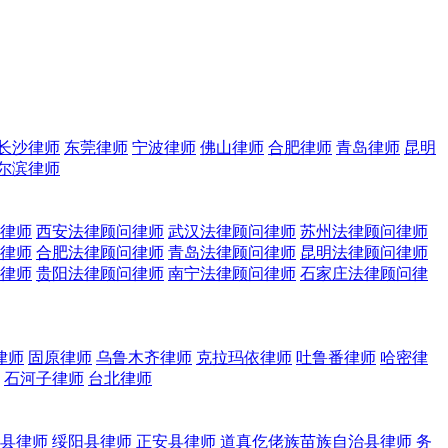
长沙律师
东莞律师
宁波律师
佛山律师
合肥律师
青岛律师
昆明
尔滨律师
律师
西安法律顾问律师
武汉法律顾问律师
苏州法律顾问律师
律师
合肥法律顾问律师
青岛法律顾问律师
昆明法律顾问律师
律师
贵阳法律顾问律师
南宁法律顾问律师
石家庄法律顾问律
律师
固原律师
乌鲁木齐律师
克拉玛依律师
吐鲁番律师
哈密律
石河子律师
台北律师
县律师
绥阳县律师
正安县律师
道真仡佬族苗族自治县律师
务