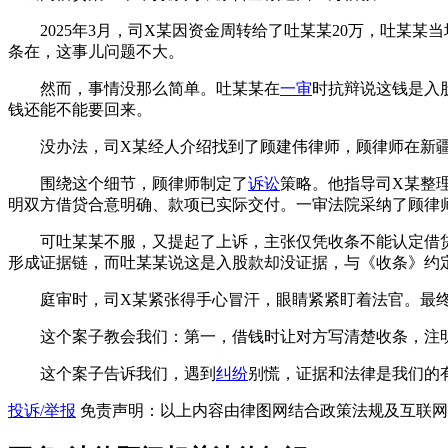
2025年3月，司X某因资金周转给了吐某某20万，吐某
条在，这事儿问题不大。
然而，事情没那么简单。吐某某在
一审
时抗辩说这钱是入
钱还能不能要回来。
没办法，司X某经人介绍找到了顾建伟律师，顾律师在新
围绕这个细节，顾律师制定了
诉讼
策略。他指导司X某整
明双方借贷合意明确、款项已实际交付。一审法院采纳了顾律师
可吐某某不服，又提起了上诉，主张仅凭收条不能认定借
形成证据链，而吐某某说这是入股款却没证据，与《收条》约
庭审时，司X某紧张得手心冒汗，眼睛紧紧盯着法官。最
这个案子教会我们：第一，借钱时让对方写清楚收条，注
这个案子告诉我们，遇到
纠纷
别慌，证据和法律是我们的
投诉/举报
免责声明：以上内容由律图网结合政策法规及互联网