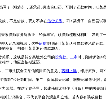
某当场写了《收条》，还承诺3月底前归还。可到了还款时间，吐
股款，不是借款，双方不存在
借贷关系
。司X某慌了，自己尝试
疆秉政律师事务所执业，经验丰富。顾律师梳理材料时，发现了一
理聊天记录和视频，这些
证据
能印证吐某某认可借款并承诺还款
的意见，判决吐某某返还借款20万。
贷关系，这钱是转交某境外公司的
投资款
。
二审
时，顾律师答辩
定相悖，他应当按期返还。
终，二审法院全面采信顾律师的意见，
驳回上诉
，维持原判。司
明“借款”和还款时间。第二，保留聊天记录、转账记录等证据，
有力武器。在这个案子里，顾建伟律师抓住《收条》中的关键细
相关知识整合，不代表平台的观点和立场。若内容有误或侵权，