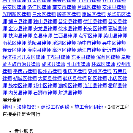
利辛县律师
杜集区律师
禹会区律师
宁国市律师
界首市律师
裕安区律师
洛江区律师
南安市律师
蕉城区律师
安溪县律师
光明新区律师
三水区律师
顺德区律师
惠城区律师
龙华新区律
师
博白县律师
独山县律师
普定县律师
德江县律师
普安县律
师
金沙县律师
安龙县律师
徐水县律师
长安区律师
襄城县律
师
扶沟县律师
息县律师
兰西县律师
点军区律师
英山县律师
雨花区律师
茶陵县律师
滨湖区律师
扬中市律师
吴中区律师
连云区律师
灌南县律师
高淳区律师
靖江市律师
新沂市律师
经济技术开发区律师
于都县律师
东乡县律师
浑蓝区律师
阜新
蒙古族自治县律师
成武县律师
乳山市律师
环翠区律师
胶州市
律师
平度市律师
滕州市律师
张店区律师
兖州区律师
万荣县
律师
朔城区律师
大同县律师
鹤庆县律师
矿区律师
小店区律
师
鼓楼区律师
城中区律师
灞桥区律师
连江县律师
霍邱县律
师
内黄县律师
石狮市律师
射洪县律师
展开全部
律图
>
法律知识
>
建设工程纠纷
>
施工合同纠纷
>
240万工程
直接委托是否可行
专业服务