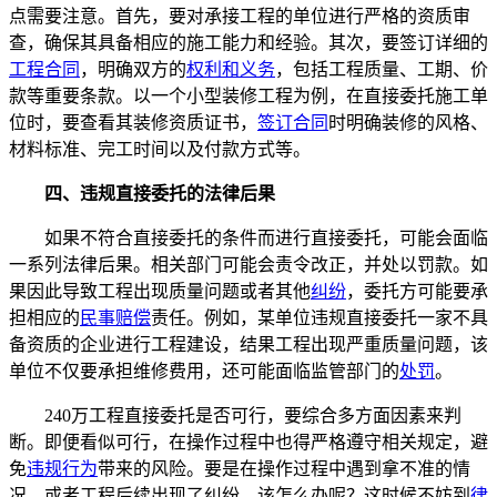
点需要注意。首先，要对承接工程的单位进行严格的资质审
查，确保其具备相应的施工能力和经验。其次，要签订详细的
工程合同
，明确双方的
权利和义务
，包括工程质量、工期、价
款等重要条款。以一个小型装修工程为例，在直接委托施工单
位时，要查看其装修资质证书，
签订合同
时明确装修的风格、
材料标准、完工时间以及付款方式等。
四、违规直接委托的法律后果
如果不符合直接委托的条件而进行直接委托，可能会面临
一系列法律后果。相关部门可能会责令改正，并处以罚款。如
果因此导致工程出现质量问题或者其他
纠纷
，委托方可能要承
担相应的
民事赔偿
责任。例如，某单位违规直接委托一家不具
备资质的企业进行工程建设，结果工程出现严重质量问题，该
单位不仅要承担维修费用，还可能面临监管部门的
处罚
。
240万工程直接委托是否可行，要综合多方面因素来判
断。即便看似可行，在操作过程中也得严格遵守相关规定，避
免
违规行为
带来的风险。要是在操作过程中遇到拿不准的情
况，或者工程后续出现了纠纷，该怎么办呢？这时候不妨到
律