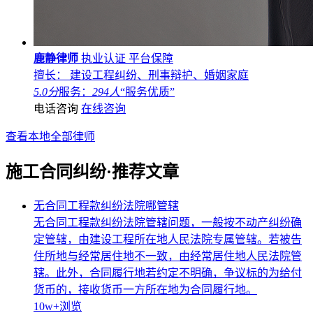
鹿静律师
执业认证
平台保障
擅长： 建设工程纠纷、刑事辩护、婚姻家庭
5.0分
服务：
294人
“服务优质”
电话咨询
在线咨询
查看本地全部律师
施工合同纠纷·推荐文章
无合同工程款纠纷法院哪管辖
无合同工程款纠纷法院管辖问题，一般按不动产纠纷确
定管辖，由建设工程所在地人民法院专属管辖。若被告
住所地与经常居住地不一致，由经常居住地人民法院管
辖。此外，合同履行地若约定不明确，争议标的为给付
货币的，接收货币一方所在地为合同履行地。
10w+
浏览