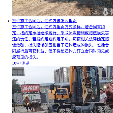
签订施工合同后，违约方该怎么担责
签订施工合同后，违约方担责方式多样。若合同有约
定，按约定承担继续履行、采取补救措施或赔偿损失等
违约责任；若没约定或约定不明，可按相关法律确定赔
偿数额，损失赔偿额应相当于违约造成的损失，包括合
同履行后可获利益，但不得超违约方订立合同时预见或
应预见的损失。
10w+
浏览