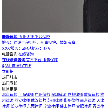
鹿静律师
执业认证
平台保障
擅长：建设工程纠纷、刑事辩护、婚姻家庭
5.0分
服务：
294人
执业：
17年
电话咨询
在线咨询
在线法律咨询
官方平台
服务保障
6,381
位律师在线
立即提问
热门城市
热门专长
区县推荐
北京律师
上海律师
广州律师
深圳律师
成都律师
重庆律师
杭
州律师
西安律师
武汉律师
苏州律师
郑州律师
南京律师
天津
律师
长沙律师
东莞律师
宁波律师
佛山律师
合肥律师
青岛律