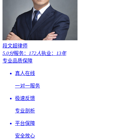
段文超律师
5.0分
服务：
172人
执业：
13年
专业品质保障
真人在线
一对一服务
极速反馈
专业剖析
平台保障
安全放心