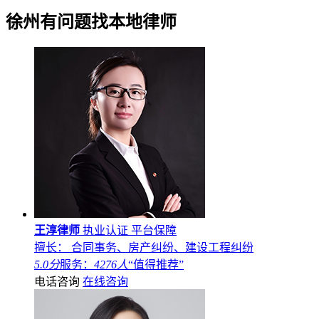
徐州
有问题找本地律师
王淳律师
执业认证
平台保障
擅长： 合同事务、房产纠纷、建设工程纠纷
5.0分
服务：
4276人
“值得推荐”
电话咨询
在线咨询