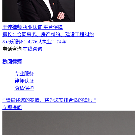
王淳律师
执业认证
平台保障
擅长：合同事务、房产纠纷、建设工程纠纷
5.0分
服务：
4276人
执业：
14年
电话咨询
在线咨询
秒问律师
专业服务
律师认证
隐私保护
“ 请描述您的案情，将为您安排合适的律师 ”
立即提问