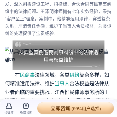
发，深入剖析建设工程、招投标、合伙合同等民商事纠
纷中的法律问题。王泽明律师拥有七年实务经验，秉持
“客户至上”理念。案例中，他精准运用法律，穿透复杂
关系，厘清责任金额，维护了当事人合法权益，为类似
纠纷处理提供了宝贵经验。
从典型案例看民商事纠纷中的法律适
用与权益维护
在
民商事
法律领域，各类
纠纷
复杂多样，如
何精准适用法律、维护
当事人
合法权益是法律从
业者面临的重要挑战。江西惟民律师事务所的王
泽明律师，自2019年执业以来，累计承办案件逾
立即咨询
(99%用户选择)
200件，在
合同纠纷
、公司
经营纠纷
等领域有着
找律师
免费诊断