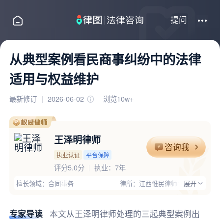
提问
从典型案例看民商事纠纷中的法律
适用与权益维护
最新修订
|
2026-06-02
浏览10w+
王泽明律师
咨询我
执业认证
平台保障
评分5.0分
执业：
7年
擅长领域：合同事务
律所：江西惟民律师事务所
展开
执业证号：13604201910147478
电话：18365448012
律师优势：有团队,办过大案,会外语,高学历,有顾问单位经验,丰富的
专家导读
本文从王泽明律师处理的三起典型案例出