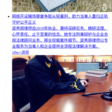
网络开设赌场罪案争取从轻量刑，助力当事人重归正轨
守护公平正义
梁秀丽律师自2019年执业，秉持深耕实务、精研法理、
心怀责任、止于至善的信念。她专注刑事辩护与企业合
规法律顾问业务，擅长挖掘案件细节。梁秀丽律师以专
业服务为当事人和企业提供全流程法律解决方案。
10w+
浏览