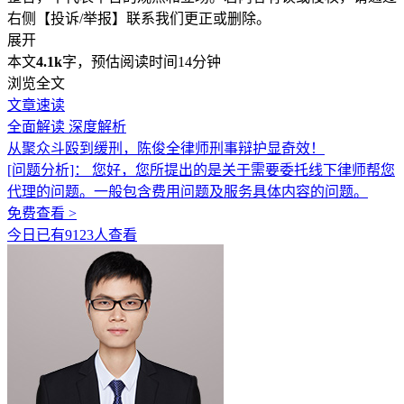
右侧【投诉/举报】联系我们更正或删除。
展开
本文
4.1k
字，预估阅读时间14分钟
浏览全文
文章速读
全面解读
深度解析
从聚众斗殴到缓刑，陈俊全律师刑事辩护显奇效！
[问题分析]：
您好，您所提出的是关于需要委托线下律师帮您
代理的问题。一般包含费用问题及服务具体内容的问题。
免费查看 >
今日已有9123人查看