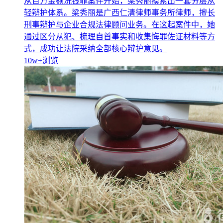
从百万金额洗钱罪案件开始，梁秀丽摸索出一套分层从
轻辩护体系。梁秀丽是广西仁清律师事务所律师，擅长
刑事辩护与企业合规法律顾问业务。在这起案件中，她
通过区分从犯、梳理自首事实和收集悔罪佐证材料等方
式，成功让法院采纳全部核心辩护意见。
10w+
浏览