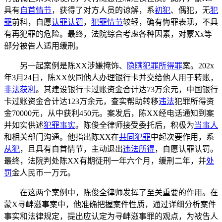
具有
自首情节
，获得了对方人员的谅解，系
初犯
、偶犯，无
犯
罪
前科，自愿
认罪认罚
，
犯罪情节
较轻，确有悔罪表现，不具
有再犯罪的危险。最终，法院综合考虑各种因素，对蒙Xx等
部分被告人适用缓刑。
另一起案例是陈XX涉嫌掩饰、
隐瞒犯罪所得罪
案。202x
年3月24日，陈XX伙同他人办理银行卡并交给他人用于转账，
非法获利
。其建设银行卡过账资金合计达73万余元，中国银行
卡过账资金合计达123万余元，查实帮助转移
违法
犯罪所得资
金70000元，从中获利450元。案发后，陈XX经电话通知到案
并如实供述
犯罪事实
。陈俊全律师接受委托后，积极为
当事人
和相关部门沟通。他指出陈XX在
共同犯罪
中起次要作用，系
从犯
，且具有自首情节，主动退出
违法所得
，自愿认罪认罚。
最终，法院判处陈XX有期徒刑一年六个月，缓刑二年，并
处
罚
金人民币一万元。
在这两个案例中，陈俊全律师发挥了至关重要的作用。在
蒙X寻衅滋事案中，他准确把握案件性质，通过详细分析案件
事实和法律规定，提出应认定为寻衅滋事罪的观点，为被告人