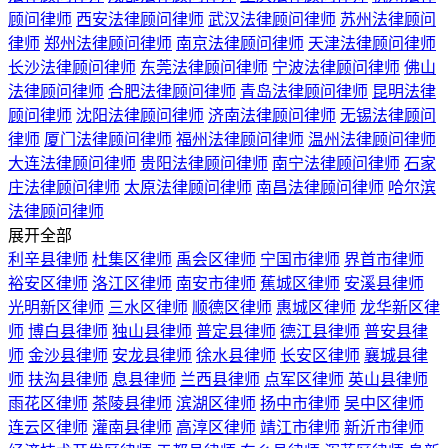
顾问律师
西安法律顾问律师
武汉法律顾问律师
苏州法律顾问
律师
郑州法律顾问律师
南京法律顾问律师
天津法律顾问律师
长沙法律顾问律师
东莞法律顾问律师
宁波法律顾问律师
佛山
法律顾问律师
合肥法律顾问律师
青岛法律顾问律师
昆明法律
顾问律师
沈阳法律顾问律师
济南法律顾问律师
无锡法律顾问
律师
厦门法律顾问律师
福州法律顾问律师
温州法律顾问律师
大连法律顾问律师
贵阳法律顾问律师
南宁法律顾问律师
石家
庄法律顾问律师
太原法律顾问律师
南昌法律顾问律师
哈尔滨
法律顾问律师
展开全部
利辛县律师
杜集区律师
禹会区律师
宁国市律师
界首市律师
裕安区律师
洛江区律师
南安市律师
蕉城区律师
安溪县律师
光明新区律师
三水区律师
顺德区律师
惠城区律师
龙华新区律
师
博白县律师
独山县律师
普定县律师
德江县律师
普安县律
师
金沙县律师
安龙县律师
徐水县律师
长安区律师
襄城县律
师
扶沟县律师
息县律师
兰西县律师
点军区律师
英山县律师
雨花区律师
茶陵县律师
滨湖区律师
扬中市律师
吴中区律师
连云区律师
灌南县律师
高淳区律师
靖江市律师
新沂市律师