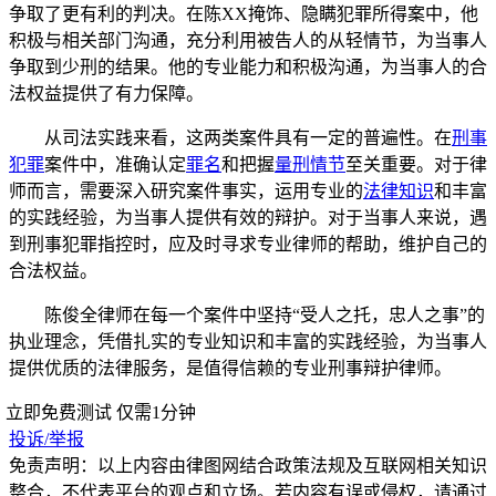
争取了更有利的判决。在陈XX掩饰、隐瞒犯罪所得案中，他
积极与相关部门沟通，充分利用被告人的从轻情节，为当事人
争取到少刑的结果。他的专业能力和积极沟通，为当事人的合
法权益提供了有力保障。
从司法实践来看，这两类案件具有一定的普遍性。在
刑事
犯罪
案件中，准确认定
罪名
和把握
量刑情节
至关重要。对于律
师而言，需要深入研究案件事实，运用专业的
法律知识
和丰富
的实践经验，为当事人提供有效的辩护。对于当事人来说，遇
到刑事犯罪指控时，应及时寻求专业律师的帮助，维护自己的
合法权益。
陈俊全律师在每一个案件中坚持“受人之托，忠人之事”的
执业理念，凭借扎实的专业知识和丰富的实践经验，为当事人
提供优质的法律服务，是值得信赖的专业刑事辩护律师。
立即免费测试
仅需1分钟
投诉/举报
免责声明：以上内容由律图网结合政策法规及互联网相关知识
整合，不代表平台的观点和立场。若内容有误或侵权，请通过