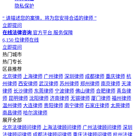
隐私保护
“ 请描述您的案情，将为您安排合适的律师 ”
立即提问
在线法律咨询
官方平台
服务保障
6,150
位律师在线
立即提问
热门城市
热门专长
区县推荐
北京律师
上海律师
广州律师
深圳律师
成都律师
重庆律师
杭
州律师
西安律师
武汉律师
苏州律师
郑州律师
南京律师
天津
律师
长沙律师
东莞律师
宁波律师
佛山律师
合肥律师
青岛律
师
昆明律师
沈阳律师
济南律师
无锡律师
厦门律师
福州律师
温州律师
大连律师
贵阳律师
南宁律师
石家庄律师
太原律师
南昌律师
哈尔滨律师
展开全部
北京法律顾问律师
上海法律顾问律师
广州法律顾问律师
深圳
法律顾问律师
成都法律顾问律师
重庆法律顾问律师
杭州法律