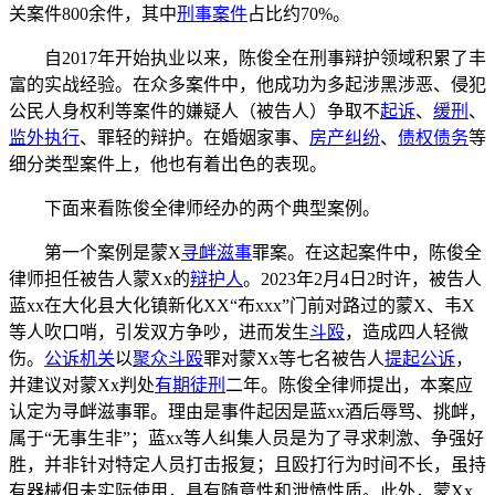
关案件800余件，其中
刑事案件
占比约70%。
自2017年开始执业以来，陈俊全在刑事辩护领域积累了丰
富的实战经验。在众多案件中，他成功为多起涉黑涉恶、侵犯
公民人身权利等案件的嫌疑人（被告人）争取不
起诉
、
缓刑
、
监外执行
、罪轻的辩护。在婚姻家事、
房产纠纷
、
债权债务
等
细分类型案件上，他也有着出色的表现。
下面来看陈俊全律师经办的两个典型案例。
第一个案例是蒙X
寻衅滋事
罪案。在这起案件中，陈俊全
律师担任被告人蒙Xx的
辩护人
。2023年2月4日2时许，被告人
蓝xx在大化县大化镇新化XX“布xxx”门前对路过的蒙X、韦X
等人吹口哨，引发双方争吵，进而发生
斗殴
，造成四人轻微
伤。
公诉机关
以
聚众斗殴
罪对蒙Xx等七名被告人
提起公诉
，
并建议对蒙Xx判处
有期徒刑
二年。陈俊全律师提出，本案应
认定为寻衅滋事罪。理由是事件起因是蓝xx酒后辱骂、挑衅，
属于“无事生非”；蓝xx等人纠集人员是为了寻求刺激、争强好
胜，并非针对特定人员打击报复；且殴打行为时间不长，虽持
有器械但未实际使用，具有随意性和泄愤性质。此外，蒙Xx