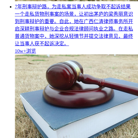
7年刑事辩护路，为走私案当事人成功争取不起诉结果
一个走私货物刑事案的场景，让初出茅庐的梁秀丽意识
到刑事辩护的重要。自此，她在广西仁清律师事务所开
启深耕刑事辩护与企业合规法律顾问执业之路。在走私
普通货物案中，她深挖从轻情节并提交法律意见，最终
让当事人获不起诉决定。
10w+
浏览