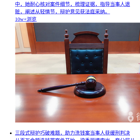
中，她耐心核对案件细节，梳理证据，指导当事人退
赃，阐述从轻情节，辩护意见获法庭采纳。
10w+
浏览
三段式辩护巧破难题，助力洗钱案当事人获缓刑判决