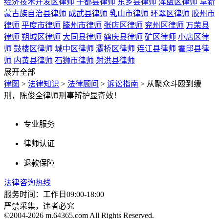
经济技术开发区律师
于都县律师
东乡县律师
浑蓝区律师
阜新
蒙古族自治县律师
成武县律师
乳山市律师
环翠区律师
胶州市
律师
平度市律师
滕州市律师
张店区律师
兖州区律师
万荣县
律师
朔城区律师
大同县律师
鹤庆县律师
矿区律师
小店区律
师
鼓楼区律师
城中区律师
灞桥区律师
连江县律师
霍邱县律
师
内黄县律师
石狮市律师
射洪县律师
展开全部
律图
>
法律知识
>
法律顾问
>
诉讼指南
>
从聚众斗殴到缓
刑，陈俊全律师刑事辩护显奇效！
专业服务
律师认证
退款保障
法律咨询热线
服务时间：工作日09:00-18:00
严禁采集，违者必究
©2004-2026 m.64365.com All Rights Reserved.