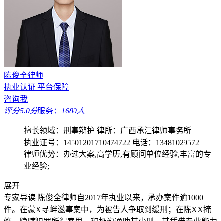
陈俊全律师
执业认证
平台保障
咨询我
评分5.0分
服务：
1680人
擅长领域：刑事辩护
律所：广西承汇律师事务所
执业证号：14501201710474722
电话：13481029572
律师优势：办过大案,高学历,有顾问单位经验,丰富的专
业经验;
展开
专家导读
陈俊全律师自2017年执业以来，承办案件逾1000
件。在蒙X寻衅滋事案中，为被告人争取到缓刑；在陈XX掩