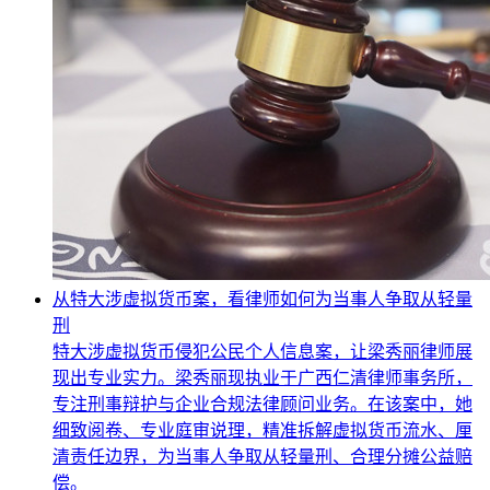
从特大涉虚拟货币案，看律师如何为当事人争取从轻量
刑
特大涉虚拟货币侵犯公民个人信息案，让梁秀丽律师展
现出专业实力。梁秀丽现执业于广西仁清律师事务所，
专注刑事辩护与企业合规法律顾问业务。在该案中，她
细致阅卷、专业庭审说理，精准拆解虚拟货币流水、厘
清责任边界，为当事人争取从轻量刑、合理分摊公益赔
偿。