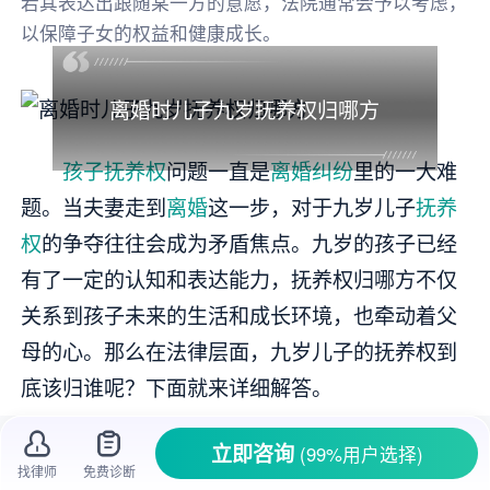
若其表达出跟随某一方的意愿，法院通常会予以考虑，
以保障子女的权益和健康成长。
离婚时儿子九岁抚养权归哪方
孩子抚养权
问题一直是
离婚纠纷
里的一大难
题。当夫妻走到
离婚
这一步，对于九岁儿子
抚养
权
的争夺往往会成为矛盾焦点。九岁的孩子已经
有了一定的认知和表达能力，抚养权归哪方不仅
关系到孩子未来的生活和成长环境，也牵动着父
母的心。那么在法律层面，九岁儿子的抚养权到
底该归谁呢？下面就来详细解答。
一、法律依据及原则
立即咨询
(99%用户选择)
找律师
免费诊断