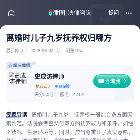
提问
离婚时儿子九岁抚养权归哪方
最新修订
|
2026-06-02
浏览10w+
史成涛律师
咨询我
执业认证
平台保障
评分5.0分
服务：
421人
专家导读
离婚时儿子九岁，抚养权一般综合多方面因
素判定。法院会考量父母双方的抚养能力和条件，如经
济状况、生活环境等。同时，应当尊重儿子真实意愿，