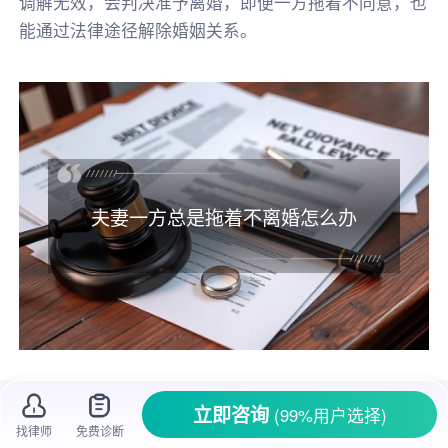
调解无效，会判决准予离婚，即便一方拖着不同意，也
能通过法律途径解除婚姻关系。
夫妻一方总是拖着不离婚怎么办
在婚姻生活里，有些夫妻走着走着感情就淡
立即咨询
(99%用户选择)
了，其中一方想结束这段婚姻，开启新的生活，
找律师
免费诊断