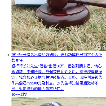
银行行长借名出借50万遇险，律师巧解迷局锁定个人还
款责任
银行行长刘先生“借名”出借50万，借款到期未还，他心
急如焚、不知所措。彭佩荣律师介入后，精准梳理证据
链，找准核心证据与关键转折点。最终，法院判决被告
季某偿还499500元及利息。刘先生得知结果后激动不
已，对彭律师的能力赞不绝口。
10w+
浏览