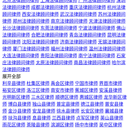
北京法律顾问律师
上海法律顾问律师
广州法律顾问律师
深圳
法律顾问律师
成都法律顾问律师
重庆法律顾问律师
杭州法律
顾问律师
西安法律顾问律师
武汉法律顾问律师
苏州法律顾问
律师
郑州法律顾问律师
南京法律顾问律师
天津法律顾问律师
长沙法律顾问律师
东莞法律顾问律师
宁波法律顾问律师
佛山
法律顾问律师
合肥法律顾问律师
青岛法律顾问律师
昆明法律
顾问律师
沈阳法律顾问律师
济南法律顾问律师
无锡法律顾问
律师
厦门法律顾问律师
福州法律顾问律师
温州法律顾问律师
大连法律顾问律师
贵阳法律顾问律师
南宁法律顾问律师
石家
庄法律顾问律师
太原法律顾问律师
南昌法律顾问律师
哈尔滨
法律顾问律师
展开全部
利辛县律师
杜集区律师
禹会区律师
宁国市律师
界首市律师
裕安区律师
洛江区律师
南安市律师
蕉城区律师
安溪县律师
光明新区律师
三水区律师
顺德区律师
惠城区律师
龙华新区律
师
博白县律师
独山县律师
普定县律师
德江县律师
普安县律
师
金沙县律师
安龙县律师
徐水县律师
长安区律师
襄城县律
师
扶沟县律师
息县律师
兰西县律师
点军区律师
英山县律师
雨花区律师
茶陵县律师
滨湖区律师
扬中市律师
吴中区律师