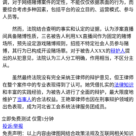
调，对于网络赌博案件的定性，不能仅仅依据表面的行为，而
要综合考虑多种因素，包括平台的设立目的、运营模式、参与
人员等。
然而，法院结合查明的事实和认定的证据，认为涉案直播
间具备赌博性质，三名被告人利用XX直播间作为固定的赌博
场所，预先设定游戏赌博规则，招揽不特定社会人员参与赌
博，其行为已构成开设赌场罪。对于被告人XXX的
辩护人
提
出的从犯意见，法院认为三人分工明确，作用相当，不区分主
从。
虽然最终法院没有完全采纳王律师的辩护意见，但王律师
在整个案件中的专业表现得到了认可。她凭借扎实的
法律知识
和丰富的实践经验，为被告人进行了全面的辩护，最大限度地
维护了
当事人
的合法权益。王艳翠律师也因在刑事辩护领域的
出色表现，成为河北省工会系统法律服务团成员。
立即免费测试
仅需1分钟
投诉/举报
免责声明：以上内容由律图网结合政策法规及互联网相关知识