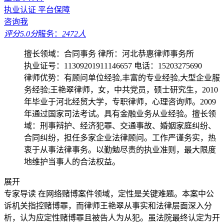
执业认证
平台保障
咨询我
评分5.0分
服务：
2472人
擅长领域：合同事务
律所：河北恭惠律师事务所
执业证号：11309201911146657
电话：15203275690
律师优势：有顾问单位经验,丰富的专业经验,大型企业服
务经验;王艳翠律师，女，中共党员，硕士研究生，2010
年毕业于河北经贸大学，专职律师，心理咨询师。2009
年通过国家司法考试。具有金融业务从业经验。擅长领
域：刑事辩护、经济犯罪、交通事故、婚姻家庭纠纷、
合同纠纷，担任多家企业法律顾问。工作严谨务实，热
衷于从事法律事务。以勤勉尽责的执业准则，最大限度
地维护当事人的合法权益。
展开
专家导读
在网络赌博案件领域，定性是关键难题。本案中公
诉机关指控赌博罪，而律师王艳翠从事实和法律层面深入分
析，认为应定性赌博罪且被告人为从犯。虽法院最终认定为开