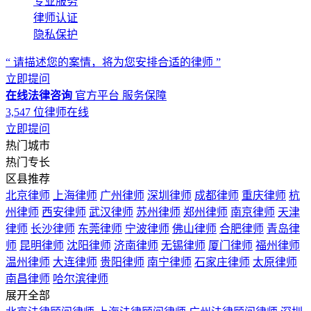
专业服务
律师认证
隐私保护
“ 请描述您的案情，将为您安排合适的律师 ”
立即提问
在线法律咨询
官方平台
服务保障
3,547
位律师在线
立即提问
热门城市
热门专长
区县推荐
北京律师
上海律师
广州律师
深圳律师
成都律师
重庆律师
杭
州律师
西安律师
武汉律师
苏州律师
郑州律师
南京律师
天津
律师
长沙律师
东莞律师
宁波律师
佛山律师
合肥律师
青岛律
师
昆明律师
沈阳律师
济南律师
无锡律师
厦门律师
福州律师
温州律师
大连律师
贵阳律师
南宁律师
石家庄律师
太原律师
南昌律师
哈尔滨律师
展开全部