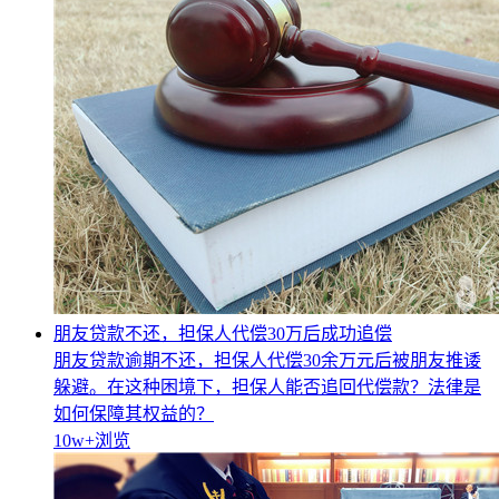
朋友贷款不还，担保人代偿30万后成功追偿
朋友贷款逾期不还，担保人代偿30余万元后被朋友推诿
躲避。在这种困境下，担保人能否追回代偿款？法律是
如何保障其权益的？
10w+
浏览