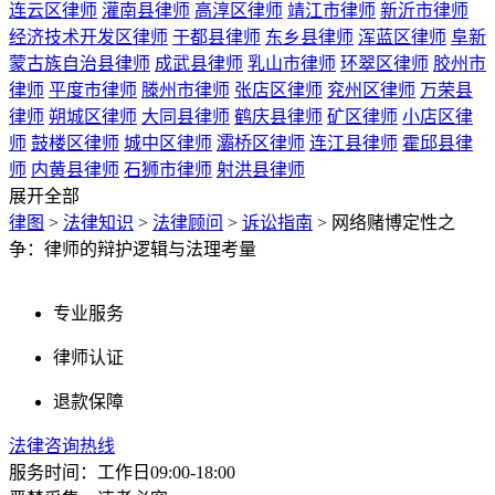
连云区律师
灌南县律师
高淳区律师
靖江市律师
新沂市律师
经济技术开发区律师
于都县律师
东乡县律师
浑蓝区律师
阜新
蒙古族自治县律师
成武县律师
乳山市律师
环翠区律师
胶州市
律师
平度市律师
滕州市律师
张店区律师
兖州区律师
万荣县
律师
朔城区律师
大同县律师
鹤庆县律师
矿区律师
小店区律
师
鼓楼区律师
城中区律师
灞桥区律师
连江县律师
霍邱县律
师
内黄县律师
石狮市律师
射洪县律师
展开全部
律图
>
法律知识
>
法律顾问
>
诉讼指南
>
网络赌博定性之
争：律师的辩护逻辑与法理考量
专业服务
律师认证
退款保障
法律咨询热线
服务时间：工作日09:00-18:00