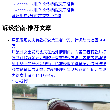
175****4857用户1分钟前提交了咨询
162****3342用户1分钟前提交了咨询
苏州用户4分钟前提交了咨询
诉讼指南·推荐文章
原配发现丈夫转款打赏第三者17万，律师助力追回14.4
万
原配刘女士发现丈夫在婚外情期间，向第三者转款并打
赏共计17万余元，却缺乏有效维权方法。内蒙古睿华律
师事务所的彭佩荣律师，精准梳理关键证据，依据法律
条文论证赠与无效，巧妙处理打赏款项认定问题，最终
为刘女士追回14.4万余元。
10w+
浏览