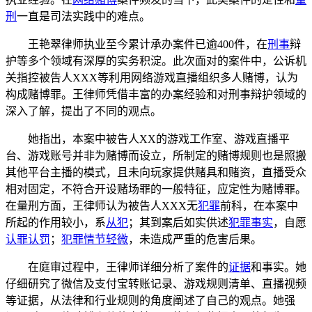
刑
一直是司法实践中的难点。
王艳翠律师执业至今累计承办案件已逾400件，在
刑事
辩
护等多个领域有深厚的实务积淀。此次面对的案件中，公诉机
关指控被告人XXX等利用网络游戏直播组织多人赌博，认为
构成赌博罪。王律师凭借丰富的办案经验和对刑事辩护领域的
深入了解，提出了不同的观点。
她指出，本案中被告人XX的游戏工作室、游戏直播平
台、游戏账号并非为赌博而设立，所制定的赌博规则也是照搬
其他平台主播的模式，且未向玩家提供赌具和赌资，直播受众
相对固定，不符合开设赌场罪的一般特征，应定性为赌博罪。
在量刑方面，王律师认为被告人XXX无
犯罪
前科，在本案中
所起的作用较小，系
从犯
；其到案后如实供述
犯罪事实
，自愿
认罪认罚
；
犯罪情节轻微
，未造成严重的危害后果。
在庭审过程中，王律师详细分析了案件的
证据
和事实。她
仔细研究了微信及支付宝转账记录、游戏规则清单、直播视频
等证据，从法律和行业规则的角度阐述了自己的观点。她强