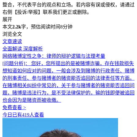
整合，不代表平台的观点和立场。若内容有误或侵权，请通过
右侧【投诉/举报】联系我们更正或删除。
展开
本文
2.2k
字，预估阅读时间8分钟
浏览全文
文章速读
全面解读
深度解析
网络赌博定性之争：律师的辩护逻辑与法理考量
[问题分析]：
您好，您所提出的是被赌博诈骗，存在钱款损失
想知道如何应对的问题，一般会涉及到赌博的行政责任、赌博
的刑事责任、参与赌博者的赌资能否追回的法律责任等方面。
在赌博相关纠纷中常见的，关于参与赌博者的赌资能否追回问
题，赌博是违法行为，是不受法律保护的，输的钱即便被追回
也会因为是赌资而被收缴。
免费查看 >
今日已有419人查看