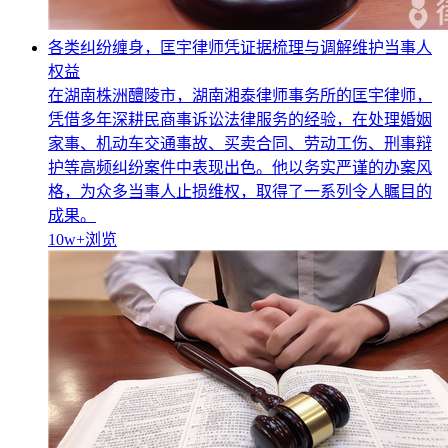
各类纠纷缠身，匡宇律师凭证据梳理与调解维护当事人
权益
在湖南株洲醴陵市，湖南湘泰律师事务所的匡宇律师，
凭借多年深耕民商事诉讼法律服务的经验，在处理婚姻
家事、机动车交通事故、买卖合同、劳动工伤、刑事辩
护等高频纠纷案件中表现出色。他以务实严谨的办案风
格，为众多当事人止损维权，取得了一系列令人瞩目的
成果。
10w+
浏览