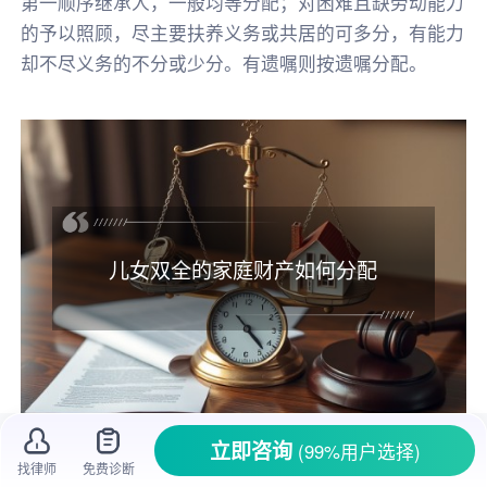
第一顺序继承人，一般均等分配；对困难且缺劳动能力
的予以照顾，尽主要扶养义务或共居的可多分，有能力
却不尽义务的不分或少分。有遗嘱则按遗嘱分配。
儿女双全的家庭财产如何分配
立即咨询
(99%用户选择)
一、儿女双全的家庭财产如何分配
找律师
免费诊断