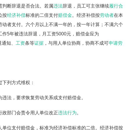
需判断辞退是否合法。若属
违法
辞退，员工可主张继续
履行合
位按
经济补偿
标准的二倍支付
赔偿金
。经济补偿按
劳动者
在本
劳动者支付。六个月以上不满一年的，按一年计算；不满六个
作5年被违法辞退，月工资5000元，赔偿金应为
退通知、
工资
条等
证据
，与用人单位协商，协商不成可
申请劳
过下列方式维权：
为违法，要求恢复劳动关系或支付赔偿金。
行政部门会责令用人单位改正
违法行为
。
人单位支付赔偿金，标准为经济补偿标准的二倍。经济补偿按