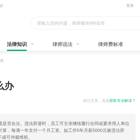
识
登录
请输入您的问题，律师最快9秒应答
法律知识
律师说法
律师费标准
办
么办
跳过文章，直接
获取专业解读？
退是否合法。违法辞退时，员工可主张继续履行合同或要求用人单位
算，每满一年支付一个月工资。如工作5年月薪5000元被违法辞
不成可仲裁维权。