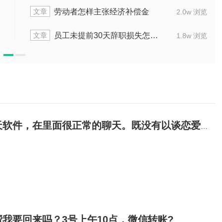
文章
序是什么
公司辞退刚转正员工怎样
1.6w 浏览
文章
怎么办
劳动法工作半年被辞退有赔偿
1.5w 浏览
谈恋爱或见面等为由让对方打赏，但现在大庆警方说这个是诈骗软件，所以我朋友就是诈骗。?
我要回来吗？3号上午10点，微信转账?