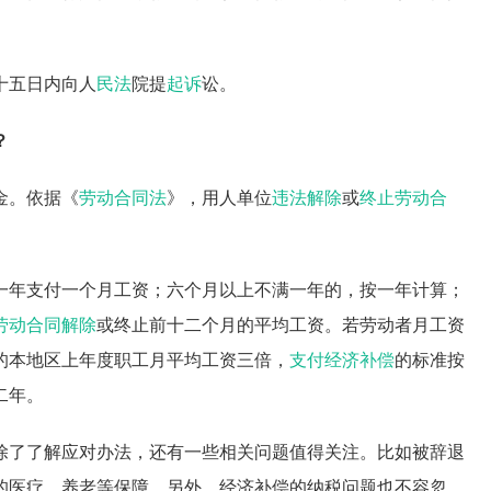
十五日内向人
民法
院提
起诉
讼。
？
金。依据《
劳动合同法
》，用人单位
违法解除
或
终止劳动合
一年支付一个月工资；六个月以上不满一年的，按一年计算；
劳动合同解除
或终止前十二个月的平均工资。若劳动者月工资
的本地区上年度职工月平均工资三倍，
支付经济补偿
的标准按
二年。
除了了解应对办法，还有一些相关问题值得关注。比如被辞退
的医疗、养老等保障。另外，经济补偿的纳税问题也不容忽