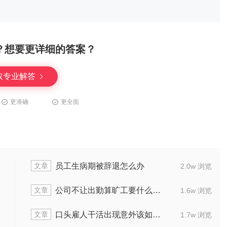
？想要更详细的答案？
取专业解答
更准确
更全面
文章
理
口头辞职交接完公司不让走怎
1.4w 浏览
文章
么赔偿
公司强制性裁员怎样赔偿
1.6w 浏览
文章
样处理
公司突然解聘员工赔偿标准多
1.7w 浏览