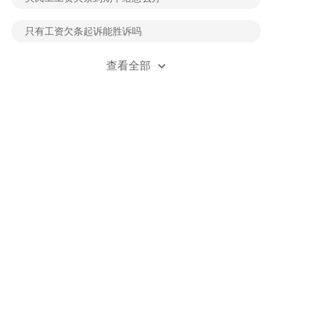
只有工资欠条起诉能胜诉吗
双倍工资属于劳动报酬范畴吗
查看全部
欠工钱超过三年不给怎么办
工资欠条过期了怎么办
事故赔偿怎么算平均工资
人死亡后工资还能领多长时间
拖欠工资属于侵犯财产权和劳动权吗
劳动局处理工资欠条有时间限制吗