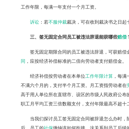
工作年限，每满一年支付一个月工资。
诉讼
：若
不服仲裁
裁决，可在收到裁决书之日起
三、签无固定合同员工被违法辞退能获哪些
赔偿
签无固定期限合同的员工被违法辞退，可获赔偿
同
，应按经济补偿标准的二倍向劳动者支付赔偿金。
经济补偿按劳动者在本单位
工作年限计算
，每满
不满六个月的，支付半个月工资。月工资指劳动者在
高于用人单位所在直辖市、设区的市级人民政府公布
职工月平均工资三倍数额支付，支付年限最高不超十
当我们探讨员工签无固定合同被辞退怎么办时，
后，员工的
社保
缴纳该如何衔接，这关系到员工后续