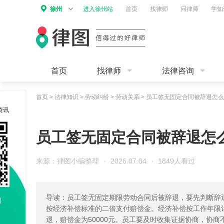
徐州
进入徐州站
首页
找律师
问律师
学知
首页
找律师
法律咨询
首页
>
法律知识
>
劳动纠纷
>
劳动关系
>
员工签无固定合同被辞退怎么
资讯
员工签无固定合同被辞退怎
来源：律图小编整理
·
2026.07.04
·
1849人看过
导读：员工签无固定期限劳动合同后被辞退，要先判断辞
按经济补偿标准的二倍支付赔偿金。经济补偿按工作年限计
退，赔偿金为50000元。员工要及时收集证据协商，协商