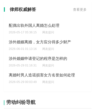
配偶出轨外国人离婚怎么处理
律师权威解答
查看更多
2026-05-17 05:36:15
网友提问
涉外婚姻离婚，女方应分得多少财产
2026-06-01 01:13:16
网友提问
涉外婚姻申请登记的程序是怎样的
2026-05-29 01:16:31
网友提问
离婚时男人造谣损害女方名誉如何处理
2026-05-29 00:03:49
网友提问
我马上要和外国人给婚，\\\\\\\.想查一下她在她在她们国家的婚姻情况?
2026-05-25 07:55:44
网友提问
涉外婚姻离婚女方能拿到多少财产
2026-05-25 02:36:03
网友提问
劳动纠纷导航
处理外国女子出轨导致的离婚怎么办