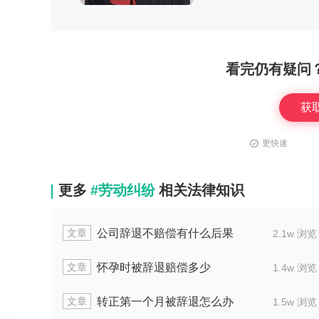
看完仍有疑问
获
更快速
更多
#劳动纠纷
相关法律知识
文章
被辞退怎么办
辞退十年员工怎样处
2.0w 浏览
文章
算旷工要什么证据
工厂干半年被辞退怎
1.6w 浏览
文章
现意外该如何赔偿
单位开除员工解除合同怎
1.7w 浏览