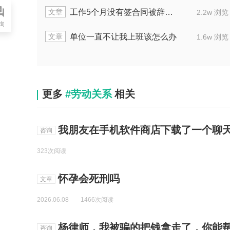
文章
主张经济补偿金
公司辞退员工赔偿顺
2.0w 浏览
询
文章
天辞职损失怎么算
工作做得不好被辞退
1.8w 浏览
更多
#劳动关系
相关
我朋友在手机软件商店下载了一个聊天软件，在里面很正常的聊天。既没有以
咨询
323次阅读
怀孕会死刑吗
文章
2026.06.08
1466次阅读
杨律师，我被骗的把钱拿走了，你能帮
咨询