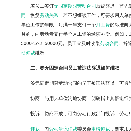
若员工签订
无固定期限劳动合同
后被辞退，首先
同
，恢复
劳动关系
；若不想继续工作，可要求用人单
单位工作的年限，每满一年支付一个
月工资
的标准向
月的，向劳动者支付半个月工资的经济补偿。例如，工
5000×5×2=50000元。员工应及时收集
劳动合同
、辞
动仲裁
维权。
二、签无固定合同员工被违法辞退如何维权
签无固定期限劳动合同的员工被违法辞退，可通
协商：与用人单位沟通协商，明确指出其辞退行
投诉：协商不成，可向劳动行政部门投诉，劳动
仲裁
：向
劳动争议仲裁
委员会
申请仲裁
，要求用