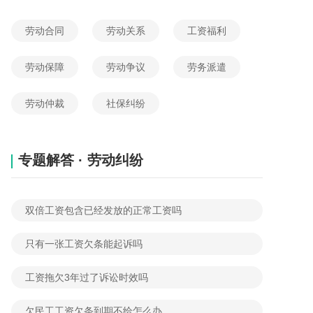
2026-05-19 05:07:17
网友提问
劳动合同
劳动关系
工资福利
劳动保障
劳动争议
劳务派遣
劳动仲裁
社保纠纷
专题解答 · 劳动纠纷
双倍工资包含已经发放的正常工资吗
只有一张工资欠条能起诉吗
工资拖欠3年过了诉讼时效吗
欠民工工资欠条到期不给怎么办