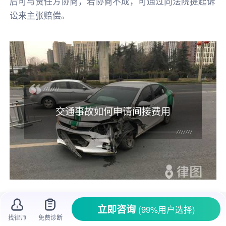
后可与责任方协商，若协商不成，可通过向法院提起诉
讼来主张赔偿。
交通事故如何申请间接费用
在道路上开车，难免会遇到交通事故。一旦
立即咨询
(99%用户选择)
发生事故，除了车辆的直接损失，还可能产生一
找律师
免费诊断