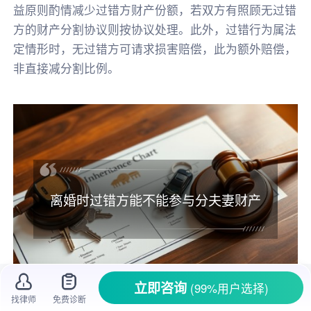
益原则酌情减少过错方财产份额，若双方有照顾无过错
方的财产分割协议则按协议处理。此外，过错行为属法
定情形时，无过错方可请求损害赔偿，此为额外赔偿，
非直接减分割比例。
离婚时过错方能不能参与分夫妻财产
立即咨询
(99%用户选择)
找律师
免费诊断