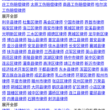
庄工伤赔偿律师
太原工伤赔偿律师
南昌工伤赔偿律师
哈尔滨
工伤赔偿律师
展开全部
利辛县律师
杜集区律师
禹会区律师
宁国市律师
界首市律师
裕安区律师
洛江区律师
南安市律师
蕉城区律师
安溪县律师
光明新区律师
三水区律师
顺德区律师
惠城区律师
龙华新区律
师
博白县律师
独山县律师
普定县律师
德江县律师
普安县律
师
金沙县律师
安龙县律师
徐水县律师
长安区律师
襄城县律
师
扶沟县律师
息县律师
兰西县律师
点军区律师
英山县律师
雨花区律师
茶陵县律师
滨湖区律师
扬中市律师
吴中区律师
连云区律师
灌南县律师
高淳区律师
靖江市律师
新沂市律师
经济技术开发区律师
于都县律师
东乡县律师
浑蓝区律师
阜新
蒙古族自治县律师
成武县律师
乳山市律师
环翠区律师
胶州市
律师
平度市律师
滕州市律师
张店区律师
兖州区律师
万荣县
律师
朔城区律师
大同县律师
鹤庆县律师
矿区律师
小店区律
师
鼓楼区律师
城中区律师
灞桥区律师
连江县律师
霍邱县律
师
内黄县律师
石狮市律师
射洪县律师
展开全部