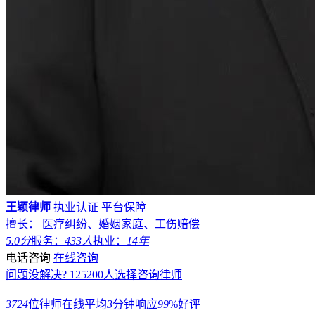
王颖律师
执业认证
平台保障
擅长： 医疗纠纷、婚姻家庭、工伤赔偿
5.0分
服务：
433人
执业：
14年
电话咨询
在线咨询
问题没解决?
125200
人选择咨询律师
3724
位律师在线
平均
3
分钟响应
99
%好评