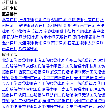
热门城市
热门专长
区县推荐
北京律师
上海律师
广州律师
深圳律师
成都律师
重庆律师
杭
州律师
西安律师
武汉律师
苏州律师
郑州律师
南京律师
天津
律师
长沙律师
东莞律师
宁波律师
佛山律师
合肥律师
青岛律
师
昆明律师
沈阳律师
济南律师
无锡律师
厦门律师
福州律师
温州律师
大连律师
贵阳律师
南宁律师
石家庄律师
太原律师
南昌律师
哈尔滨律师
展开全部
北京工伤赔偿律师
上海工伤赔偿律师
广州工伤赔偿律师
深圳
工伤赔偿律师
成都工伤赔偿律师
重庆工伤赔偿律师
杭州工伤
赔偿律师
西安工伤赔偿律师
武汉工伤赔偿律师
苏州工伤赔偿
律师
郑州工伤赔偿律师
南京工伤赔偿律师
天津工伤赔偿律师
长沙工伤赔偿律师
东莞工伤赔偿律师
宁波工伤赔偿律师
佛山
工伤赔偿律师
合肥工伤赔偿律师
青岛工伤赔偿律师
昆明工伤
赔偿律师
沈阳工伤赔偿律师
济南工伤赔偿律师
无锡工伤赔偿
律师
厦门工伤赔偿律师
福州工伤赔偿律师
温州工伤赔偿律师
大连工伤赔偿律师
贵阳工伤赔偿律师
南宁工伤赔偿律师
石家