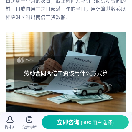
日起满一个月的次日，截止时间为补订书面劳动合同的
前一日或自用工之日起满一年的当日，用计算基数乘以
相应时长得出两倍工资数额。
劳动合同两倍工资该用什么方式算
立即咨询
(99%用户选择)
在职场上，很多打工人都遇到过权益受损的
找律师
免费诊断