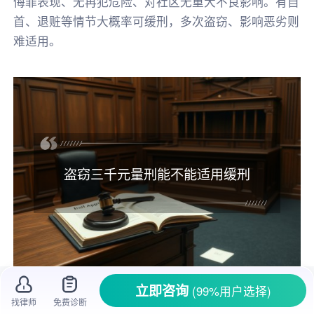
悔罪表现、无再犯危险、对社区无重大不良影响。有自
首、退赃等情节大概率可缓刑，多次盗窃、影响恶劣则
难适用。
盗窃三千元量刑能不能适用缓刑
立即咨询
(99%用户选择)
一、
盗窃
三千元
量刑
能不能适用
缓刑
找律师
免费诊断