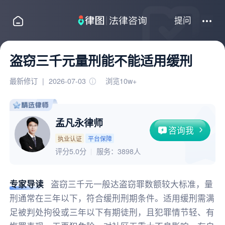
提问
盗窃三千元量刑能不能适用缓刑
最新修订
|
2026-07-03
浏览10w+
孟凡永律师
咨询我
执业认证
平台保障
评分5.0分
服务：
3898人
专家导读
盗窃三千元一般达盗窃罪数额较大标准，量
刑通常在三年以下，符合缓刑刑期条件。适用缓刑需满
足被判处拘役或三年以下有期徒刑，且犯罪情节轻、有