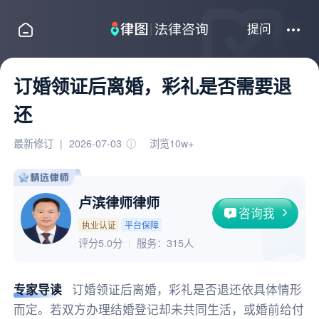
提问
订婚领证后离婚，彩礼是否需要退
还
最新修订
|
2026-07-03
浏览10w+
卢滨律师律师
咨询我
执业认证
平台保障
评分5.0分
服务：
315人
专家导读
订婚领证后离婚，彩礼是否退还依具体情形
而定。若双方办理结婚登记却未共同生活，或婚前给付