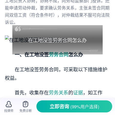
工地负责人协商；协商不成，向劳动监察部门投诉。还
能申请劳动仲裁，要求确认劳务关系，主张未签合同期
间双倍工资（符合条件时），对仲裁结果不服可向法院
诉讼。
在工地没签劳务合同怎么办
一、在工地没签
劳务合同
怎么办
在工地没签劳务合同，可采取以下措施维护
权益。
首先，收集存在
劳务关系
的
证据
，如工作
证、考勤记录、
工资
支付凭证（转账记录等）、
立即咨询
(99%用户选择)
工友
证言
等，这些能证明你在工地提供了劳务。
找律师
免费诊断