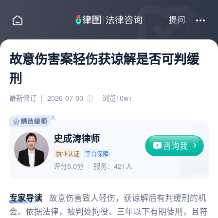
提问
故意伤害案轻伤获谅解是否可判缓
刑
最新修订
|
2026-07-03
浏览10w+
史成涛律师
咨询我
执业认证
平台保障
评分5.0分
服务：
421人
专家导读
故意伤害致人轻伤，获谅解后有判缓刑的机
会。依据法律，被判处拘役、三年以下有期徒刑，且符