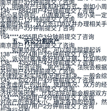
南京用户3分钟前提交了咨询
议，明确
房产归属
和补偿方式。例如小周
146****8842用户4分钟前提交了咨询
和小吴协商后，小周要房子，给小吴一
定
无锡用户1分钟前提交了咨询
金
额的补偿，双方签订协议并办理相关手
扬州用户3分钟前提交了咨询
续。
164****4255用户3分钟前提交了咨询
五、
诉讼
分割房产
南京用户1分钟前提交了咨询
如果协商不成，可以
向法院提起诉
138****8274用户3分钟前提交了咨询
讼
。诉讼时要准备好相关
证据
，比如
购房
138****4352用户4分钟前提交了咨询
合同
、出资证明、房产证等。法院会根据
苏州用户4分钟前提交了咨询
法律规定和实际情况进行判决。一般会综
145****6327用户4分钟前提交了咨询
合考虑房产的出资、使用情况、双方的经
常州用户3分钟前提交了咨询
济状况等因素。比如法院可能会根据双方
154****0648用户4分钟前提交了咨询
对房产的贡献大小，确定各自的份额，然
163****0887用户2分钟前提交了咨询
后进行分割。