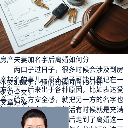
房产夫妻加名字后离婚如何分
两口子过日子，很多时候会涉及到房
产加名的事儿。原本房子可能只登记在一
本文
3.6k
字，预估阅读时间13分钟
方名下，后来出于各种原因，比如表达爱
浏览全文
意、给对方安全感，就把另一方的名字也
文章速读
加到
房产证
上了。可生活有时候就是充满
变数，万一这对夫妻最后走到了
离婚
这一