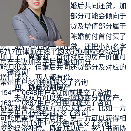
是一方婚前支付首付，
婚后共同还贷
，加
名后离婚分割时，首付部分可能会倾向于
出资方，但婚后共同还贷及增值部分
属于
夫妻共同财产
。比如小陈婚前付首付买了
房，婚后和小孙一起
还贷
，还把小孙名字
6717
位律师在线
平均
3
分钟响应
99
%好评
加上了。离婚时，首付对应的房产价值可
房产夫妻加名字后离婚如何分
能归小陈，但婚后共同还贷部分及对应的
一键咨询
增值部分，两人都有份。
常州用户3分钟前提交了咨询
四、协商
分割房产
154****0648用户4分钟前提交了咨询
夫妻双方可以先尝试协商分割房产。
163****0887用户2分钟前提交了咨询
协商时要考虑双方的实际情况，比如一方
淮安用户4分钟前提交了咨询
可能更需要房子居住，另一方可以获得相
150****3115用户2分钟前提交了咨询
应的
经济补偿
。协商成功后，签订书面协