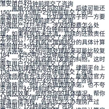
淮安用户4分钟前提交了咨询
离婚分割加名后的房产，后续可能还
150****3115用户2分钟前提交了咨询
会遇到很多问题。比如拿到房子的一方要
南京用户3分钟前提交了咨询
办理
房产过户手续
，涉及的
税费
怎么处
146****8842用户4分钟前提交了咨询
理；如果有房贷未还清，后续的还款责任
无锡用户1分钟前提交了咨询
怎么划分；还有房产增值部分的具体计算
扬州用户3分钟前提交了咨询
方法等等。这些问题处理起来可能比较复
164****4255用户3分钟前提交了咨询
杂，一不小心就容易引发新的
纠纷
。这时
南京用户1分钟前提交了咨询
候不妨到
律图
咨询本地律师，律图平台上
138****8274用户3分钟前提交了咨询
的律师都有合法的执业资质，能通过官方
138****4352用户4分钟前提交了咨询
渠道核验。他们不会做
虚假
承诺，也不夸
苏州用户4分钟前提交了咨询
大维权效果，会结合你的具体情况，帮你
145****6327用户4分钟前提交了咨询
理清后续流程，告诉你怎么办理
房产过
盐城用户1分钟前提交了咨询