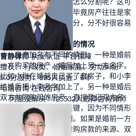
步，加了名字的房产该怎么分割呢？这可
是很多人关心的问题，毕竟房产往往是家
庭财产里最重要的一部分，分不好很容易
引发矛盾。
一、确定房产加名的情况
房产加名有不同的情形。一种是婚前
曹静律师
执业认证
平台保障
一方购买的房产，婚后加上另一方名字。
擅长： 行政类、婚姻家庭、劳动纠纷
比如小张在婚前自己买了套房子，和小李
5.0分
服务：
695人
执业：
6年
结婚
后把小李名字加上了。另一种是婚后
电话咨询
在线咨询
双方共同购买的房产，直接登记双方名
问题没解决?
125532
人选择咨询律师
字。确定加名情况很关键，因为不同情形
在分割时考量因素不同。如果是婚前一方
房产加名，可能会考虑
购房
款的来源、双