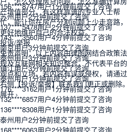
户
，怎么处理房贷问题，怎么准确计算房
156****8747用户1分钟前提交了咨询
产增值部分。有这样靠谱的专业人士帮
苏州用户2分钟前提交了咨询
忙，能让你在房产分割问题上少走弯路，
137****5478用户2分钟前提交了咨询
更好地维护自己的合法权益。
143****3560用户4分钟前提交了咨询
投诉/举报
南京用户3分钟前提交了咨询
免责声明：以上内容由律图网结合政策法
泰州用户3分钟前提交了咨询
规及互联网相关知识整合，不代表平台的
镇江用户3分钟前提交了咨询
观点和立场。若内容有误或侵权，请通过
泰州用户1分钟前提交了咨询
右侧【投诉/举报】联系我们更正或删除。
176****3162用户1分钟前提交了咨询
展开
132****6857用户4分钟前提交了咨询
136****8308用户1分钟前提交了咨询
泰州用户2分钟前提交了咨询
168****6063用户2分钟前提交了咨询