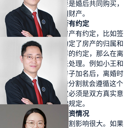
方对房产的贡献等。要是婚后共同购买，
一般会认为是
夫妻共同财产
。
二、判断房产是否有约定
夫妻双方可能对房产有约定，比如签
订了书面协议，明确约定了房产的归属和
分割方式。如果有这样的约定，那么在
离
婚分割
时就按照约定来处理。例如小王和
小赵签订协议，约定房子加名后，离婚时
各占50%份额，那离婚分割就会遵循这个
约定。但要注意，约定必须是双方真实意
思表示，且不违反法律规定。
三、考虑房产的
出资
情况
出资情况对
房产分割
影响很大。如果