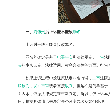
一、
判缓刑
后上诉能不能改
罪名
上诉时一般不能直接改罪名。
罪名的确定是基于
犯罪事实
和法律规定。
一审
法
决
的事实认定、法律适用、程序合法性等方面进行审
如果上诉过程中发现原认定罪名有误，
二审
法院
销原判
，
发回重审
或者直接
改判
。但这不是简单基于
面因素，依据法律规定来重新判定。所以，仅上诉本
后，根据具体情形来决定是否改变罪名及如何处理。