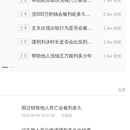
文章
利用未公开信息交易罪一般刑期多久
 浏览
1.6w 浏览
文章
引诱幼女卖淫刑期多长
 浏览
2.0w 浏览
文章
适用缓刑的有期徒刑最高可判多少年
 浏览
1.4w 浏览
文章
蓄意致使他人死亡，法院会怎么量刑
 浏览
1.5w 浏览
文章
销赃百万坐牢要多久
 浏览
1.9w 浏览
全部
因过错致他人死亡会被判多久
2026-06-06 18:57:00
次阅读