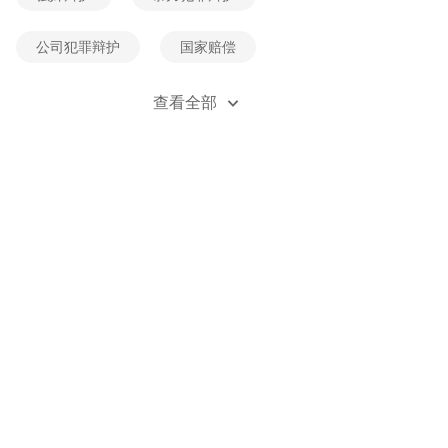
公司犯罪辩护
国家赔偿
经济犯罪辩护
死刑辩护
查看全部
贪污受贿辩护
刑事风险防控
刑事立案
刑事自诉
职务类犯罪辩护
职务侵占辩护
金融诈骗辩护
无罪辩护
刑事附带民事诉讼
刑法法规
刑事案例