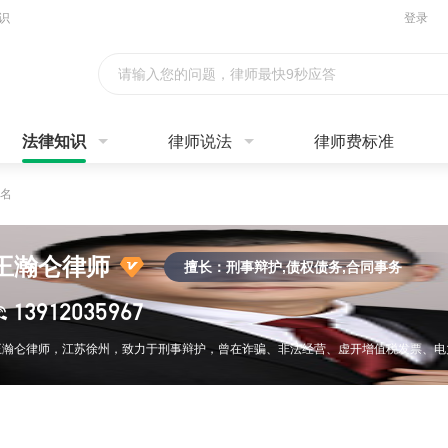
识
登录
请输入您的问题，律师最快9秒应答
法律知识
律师说法
律师费标准
名
王瀚仑律师
擅长：刑事辩护,债权债务,合同事务
13912035967