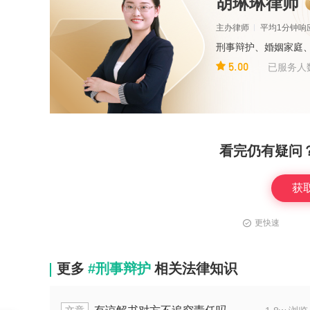
胡琳琳律师
主办律师
平均1分钟响
刑事辩护、婚姻家庭
5.00
已服务人
看完仍有疑问
获
更快速
更多
#刑事辩护
相关法律知识