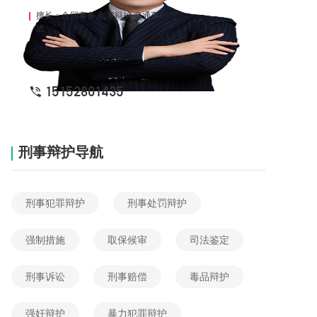
擅长：合同事务,刑事辩护,交通事
故
15152801435
刑事辩护导航
刑事犯罪辩护
刑事处罚辩护
强制措施
取保候审
司法鉴定
刑事诉讼
刑事赔偿
毒品辩护
强奸辩护
暴力犯罪辩护