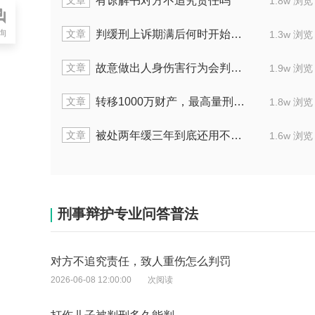
文章
出售假币最高判几年刑
1.9w 浏览
1.5w
询
文章
传播淫秽物品罪怎么可以缓刑
2.0w 浏览
2.2w
文章
敲诈勒索罪3000判刑几年
1.8w 浏览
1.6w
文章
洗钱罪从犯金额2万判多长时间
1.9w 浏览
2.0w
文章
法律规定重大刑事案件怎么判
1.6w 浏览
1.4w
刑事辩护专业问答普法
对方不追究责任，致人重伤怎么判罚
2026-06-08 12:00:00
次阅读