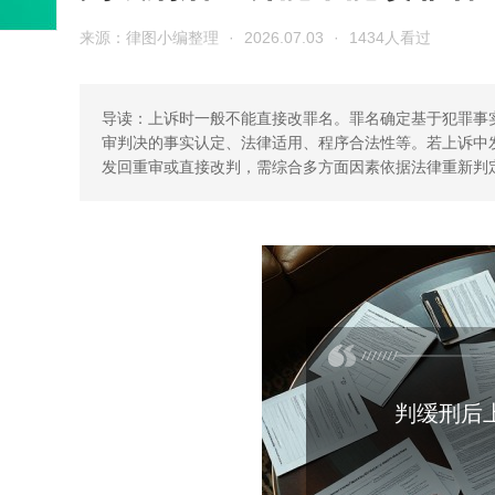
来源：律图小编整理
·
2026.07.03
·
1434人看过
导读：上诉时一般不能直接改罪名。罪名确定基于犯罪事
审判决的事实认定、法律适用、程序合法性等。若上诉中
发回重审或直接改判，需综合多方面因素依据法律重新判
判缓刑后