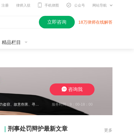
注册
律师入驻
手机律图
公众号
网站导航
立即咨询
18万律师在线解答
精品栏目
咨询我
服务时间：9：00-18：00
王瀚仑律师，江苏徐州，致力于刑事辩护，曾在诈骗、非法经营、虚开增值税发票、电力盗窃、故意伤害、寻衅滋事、开设赌场、帮信等多类案件中取得良好辩护效果，有多起缓刑、不起诉成功案例，同时在合同纠纷、债权债务、婚姻家事、抚养权纠纷、执行异议纠纷等方面，具有丰富的办案经验，认真负责，帮助每一位当事人维护合法权益。
刑事处罚辩护最新文章
更多