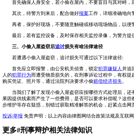
首先确保人身安全，若小偷在屋内，不要盲目与其对峙，
其次，待警方到来后，配合做好
报案
工作，详细准确地向
再者，保护好现场，不要随意触碰或移动现场物品，以便
最后，若有监控设备，及时保存相关监控录像，为警方提
三、小偷入屋盗窃后
追讨
损失有啥法律途径
若遭遇小偷入屋盗窃，追讨损失可通过以下法律途径:
首先应立即报警，由公安机关侦查，锁定
犯罪嫌疑人
并追
人的
犯罪行为
而遭受物质损失的，在刑事诉讼过程中，有权提
购买凭证、照片等，通过法院判决要求小偷
赔偿
经济损失
。
当我们了解了发现小偷入屋盗窃应按哪些方式处理后，还
果因提供线索而产生了一些费用，是否可以要求补偿呢？这些
步维护等存在疑惑，别错过获取精准解答的机会，赶紧点击网页
投诉/举报
免责声明：以上内容由律图网结合政策法规及互联网
更多
#刑事辩护
相关法律知识