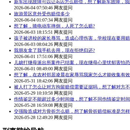
新车出现故障可以让4s店怎么赔偿，想了解新车故障，
2026-06-04 07:50:46
网友提问
旅游景区意外受伤赔偿多少
2026-06-04 01:07:34
网友提问
想了解，骑电动车摔倒，人死了怎么赔?
2026-06-03 18:15:51
网友提问
孩子被进校的家长辱骂，造成心理伤害，学校现在要用赔
2026-06-03 08:04:26
网友提问
我朋友拿了我手机去用，现在拒绝归还?
2026-06-01 17:51:06
网友提问
儿媳打继母派出所案件已结案，现在继母心里忧郁害怕恐
2026-06-01 08:49:00
网友提问
想了解，在农村邻居凌晨在家辱骂我家怎么才能收集有效
2026-05-31 18:42:06
网友提问
被人打了怎么让对方拘留赔偿需要证据吗，想了解对方不
2026-05-29 10:10:58
网友提问
伤情鉴定不能超过多少时间做，想了解不同伤情鉴定时间
2026-05-28 16:59:08
网友提问
交强险造成对方骨折怎么赔，想了解骨折赔偿标准是怎样
2026-05-28 12:49:20
网友提问