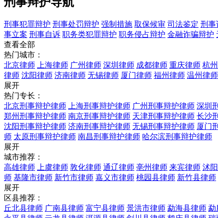
刑事辩护导航
刑事犯罪辩护
刑事处罚辩护
强制措施
取保候审
司法鉴定
刑事
事立案
刑事自诉
职务类犯罪辩护
职务侵占辩护
金融诈骗辩护
查看全部
热门城市：
北京律师
上海律师
广州律师
深圳律师
成都律师
重庆律师
杭州
律师
沈阳律师
济南律师
无锡律师
厦门律师
福州律师
温州律师
展开
热门专长：
北京刑事辩护律师
上海刑事辩护律师
广州刑事辩护律师
深圳
郑州刑事辩护律师
南京刑事辩护律师
天津刑事辩护律师
长沙
沈阳刑事辩护律师
济南刑事辩护律师
无锡刑事辩护律师
厦门
师
太原刑事辩护律师
南昌刑事辩护律师
哈尔滨刑事辩护律师
展开
城市推荐：
高雄律师
上虞律师
敦化律师
通辽律师
亳州律师
来宾律师
沭阳
师
基隆市律师
新竹市律师
嘉义市律师
桃园县律师
新竹县律师
展开
区县推荐：
丘北县律师
广南县律师
富宁县律师
景洪市律师
勐海县律师
勐