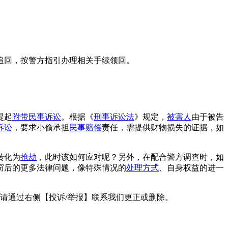
追回，按警方指引办理相关手续领回。
提起
附带民事诉讼
。根据《
刑事诉讼法
》规定，
被害人
由于被告
诉讼
，要求小偷承担
民事赔偿
责任，需提供财物损失的证据，如
转化为
抢劫
，此时该如何应对呢？另外，在配合警方调查时，如
窃后的更多法律问题，像特殊情况的
处理方式
、自身权益的进一
请通过右侧【投诉/举报】联系我们更正或删除。