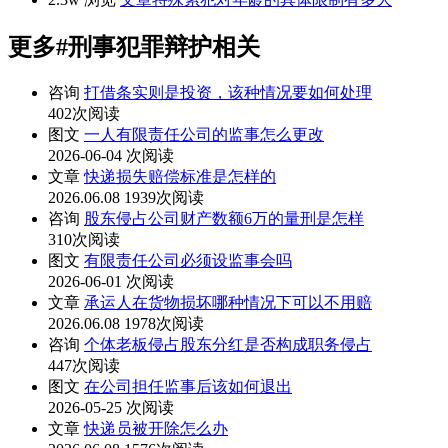
更多
#刑事犯罪辩护
相关
咨询
打借条实则是投资，该种情况要如何处理
402次阅读
图文
一人有限责任公司的监事怎么更改
2026-06-04
次阅读
文章
快递损失赔偿标准是怎样的
2026.06.08
1939次阅读
咨询
股东侵占公司财产数额6万的量刑是怎样
310次阅读
图文
有限责任公司必须设监事会吗
2026-06-01
次阅读
文章
承运人在货物损坏哪种情况下可以不用赔
2026.06.08
1978次阅读
咨询
个体老板侵占股东分红是否构成职务侵占
447次阅读
图文
在公司担任监事后该如何退出
2026-05-25
次阅读
文章
快递员被开除怎么办