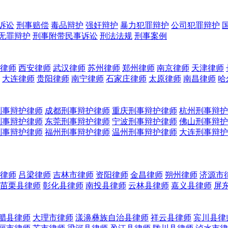
诉讼
刑事赔偿
毒品辩护
强奸辩护
暴力犯罪辩护
公司犯罪辩护
无罪辩护
刑事附带民事诉讼
刑法法规
刑事案例
律师
西安律师
武汉律师
苏州律师
郑州律师
南京律师
天津律师
大连律师
贵阳律师
南宁律师
石家庄律师
太原律师
南昌律师
哈
刑事辩护律师
成都刑事辩护律师
重庆刑事辩护律师
杭州刑事辩护
刑事辩护律师
东莞刑事辩护律师
宁波刑事辩护律师
佛山刑事辩护
刑事辩护律师
福州刑事辩护律师
温州刑事辩护律师
大连刑事辩护
律师
吕梁律师
吉林市律师
资阳律师
金昌律师
朔州律师
济源市
苗栗县律师
彰化县律师
南投县律师
云林县律师
嘉义县律师
屏
腊县律师
大理市律师
漾濞彝族自治县律师
祥云县律师
宾川县律