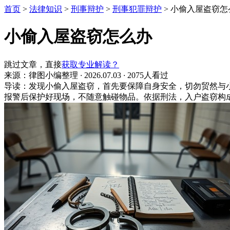
首页
>
法律知识
>
刑事辩护
>
刑事犯罪辩护
>
小偷入屋盗窃怎
小偷入屋盗窃怎么办
跳过文章，直接
获取专业解读？
来源：律图小编整理
·
2026.07.03
·
2075人看过
导读：发现小偷入屋盗窃，首先要保障自身安全，切勿贸然与小
报警后保护好现场，不随意触碰物品。依据刑法，入户盗窃构