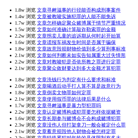
1.8w 浏览
文章
寻衅滋事的行径能否构成刑事案件
1.4w 浏览
文章
被教唆实施犯罪的人能不能免诉
1.7w 浏览
文章
怎样确定聚众赌博属于情节严重情况
1.5w 浏览
文章
如何准确计算敲诈勒索罪的金额
2.2w 浏览
文章
拐卖儿童的追诉期从何时起开始算
1.6w 浏览
文章
谎报车祸发生时间是否属于骗保
1.8w 浏览
文章
故意毁损财物价值到多少算刑事标准
2.1w 浏览
文章
如何判断未如实告知属重大过失情形
2.2w 浏览
文章
对教唆犯是否依所教之罪进行定罪
2.1w 浏览
文章
聚众敛财要达到多大金额才算犯罪
1.8w 浏览
文章
洗钱行为判定有什么要求和标准
2.0w 浏览
文章
喝酒后动手打人算不算是故意行为
1.8w 浏览
文章
倒卖文物罪如何定罪
2.1w 浏览
文章
使用假币罪的法律后果是什么
1.7w 浏览
文章
寻衅滋事是暴力型犯罪吗
2.2w 浏览
文章
认定赌博构成犯罪要怎样依据赌资
1.6w 浏览
文章
长期参与赌博会不会构成赌博犯罪
2.3w 浏览
文章
没伤人但打架拿刀一般会被定什么罪
2.1w 浏览
文章
蓄意损毁他人财物会被怎样定罪
2.3w 浏览
文章
特殊累犯对年龄的具体限制有多大