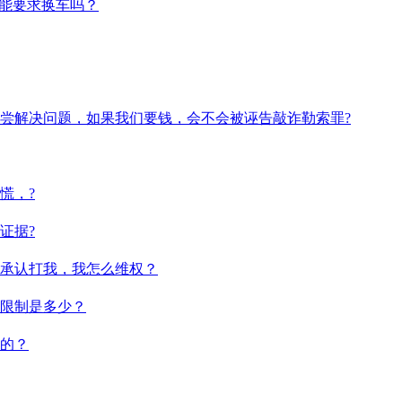
我能要求换车吗？
尝解决问题，如果我们要钱，会不会被诬告敲诈勒索罪?
慌，?
证据?
承认打我，我怎么维权？
限制是多少？
的？