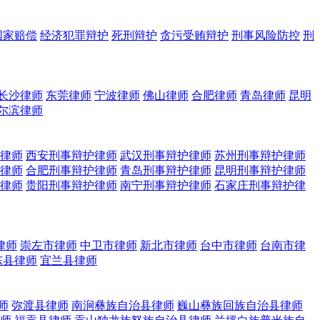
国家赔偿
经济犯罪辩护
死刑辩护
贪污受贿辩护
刑事风险防控
刑
长沙律师
东莞律师
宁波律师
佛山律师
合肥律师
青岛律师
昆明
尔滨律师
律师
西安刑事辩护律师
武汉刑事辩护律师
苏州刑事辩护律师
律师
合肥刑事辩护律师
青岛刑事辩护律师
昆明刑事辩护律师
律师
贵阳刑事辩护律师
南宁刑事辩护律师
石家庄刑事辩护律
律师
崇左市律师
中卫市律师
新北市律师
台中市律师
台南市律
东县律师
宜兰县律师
师
弥渡县律师
南涧彝族自治县律师
巍山彝族回族自治县律师