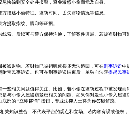
应尽快躲到安全处并报警，避免激怒小偷而危及自身。
警方描述小偷特征、盗窃时间、丢失财物情况等信息。
警方提取指纹、脚印等证据。
供线索。后续可与警方保持沟通，了解案件进展。若被盗财物可
回被盗财物。若财物已被销赃或损坏无法追回，可在
刑事诉讼
中
起附带民事诉讼。也可在刑事诉讼结束后，单独向法院
提起民事
有一些相关问题值得关注。比如，若小偷在盗窃过程中被发现而
都是与小偷入屋盗窃紧密相关的问题。如果你对发现小偷入屋盗
底部的 “立即咨询” 按钮，专业法律人士将为你答疑解惑。
相关知识整合，不代表平台的观点和立场。若内容有误或侵权，