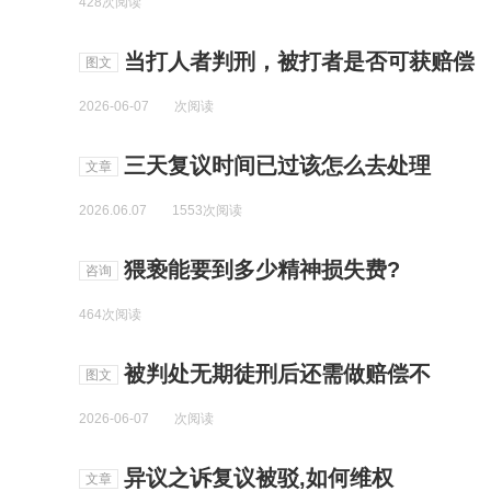
428次阅读
当打人者判刑，被打者是否可获赔偿
图文
2026-06-07
次阅读
三天复议时间已过该怎么去处理
文章
2026.06.07
1553次阅读
猥亵能要到多少精神损失费?
咨询
464次阅读
被判处无期徒刑后还需做赔偿不
图文
2026-06-07
次阅读
异议之诉复议被驳,如何维权
文章