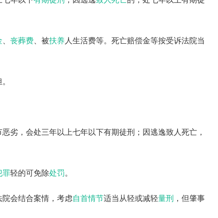
金
、
丧葬费
、被
扶养
人生活费等。死亡赔偿金等按受诉法院当
担。
节恶劣，会处三年以上七年以下有期徒刑；因逃逸致人死亡，
犯罪
轻的可免除
处罚
。
法院会结合案情，考虑
自首情节
适当从轻或减轻
量刑
，但肇事