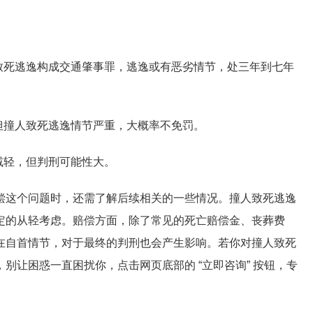
致死逃逸构成交通肇事罪，逃逸或有恶劣情节，处三年到七年
但撞人致死逃逸情节严重，大概率不免罚。
减轻，但判刑可能性大。
偿这个问题时，还需了解后续相关的一些情况。撞人致死逃逸
定的从轻考虑。赔偿方面，除了常见的死亡赔偿金、丧葬费
在自首情节，对于最终的判刑也会产生影响。若你对撞人致死
别让困惑一直困扰你，点击网页底部的 “立即咨询” 按钮，专