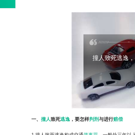
撞人致死逃逸，
一、
撞人
致死
逃逸
，要怎样
判刑
与进行
赔偿
1.撞人致死逃逸构成交通
肇事罪
。一般处三年以