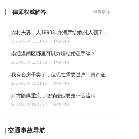
一方去世了结婚证丢失了了怎么办?
律师权威解答
查看更多
2026-06-04 15:23:44
网友提问
农村夫妻二人1998年办酒席结婚,托人领了结婚证,但是2022年去离婚的时候说没有结婚档案,于是在2022年7月重新领结婚证?
2026-06-04 12:21:15
网友提问
南通港闸区哪里可以办理结婚证手续？
2026-06-04 11:01:59
网友提问
我有套房子卖了，但现在需要过户，房产证和房贷名字不一样，房贷名字是以我前夫名字，房产证是我名字，?
2026-06-04 10:21:13
网友提问
对方隐瞒重疾，撤销婚姻要走什么流程
2026-06-04 06:12:32
网友提问
领完结婚证没有按订婚约定的时间办婚礼，对方一直拖?
2026-06-04 02:48:58
网友提问
交通事故导航
婚礼两边办，费用全由男方出吗