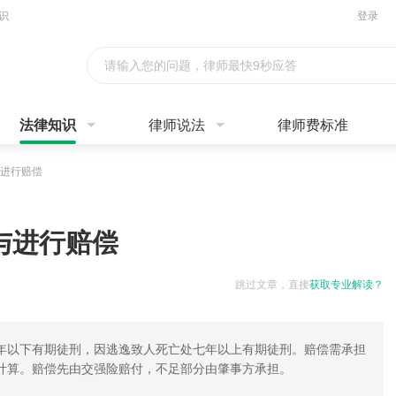
识
登录
请输入您的问题，律师最快9秒应答
法律知识
律师说法
律师费标准
进行赔偿
与进行赔偿
跳过文章，直接
获取专业解读？
年以下有期徒刑，因逃逸致人死亡处七年以上有期徒刑。赔偿需承担
计算。赔偿先由交强险赔付，不足部分由肇事方承担。