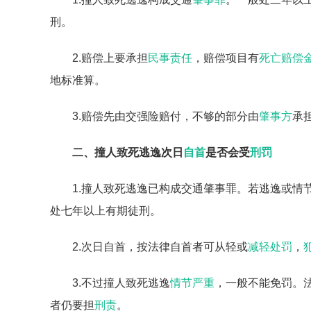
刑。
2.赔偿上要承担
民事责任
，赔偿项目有
死亡赔偿
地标准算。
3.赔偿先由交强险赔付，不够的部分由
肇事方
承
二、撞人致死逃逸次日
自首
是否会受
刑罚
1.撞人致死逃逸已构成交通肇事罪。若逃逸或情
处七年以上有期徒刑。
2.次日自首，按法律自首者可从轻或
减轻处罚
，
3.不过撞人致死逃逸
情节严重
，一般不能免罚。
者仍要担
刑责
。