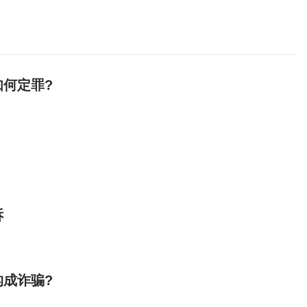
何定罪?
诉
成诈骗?