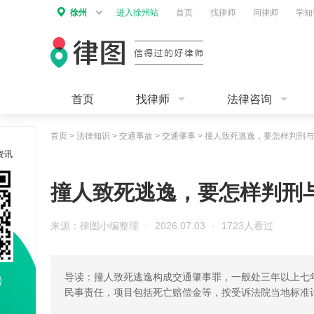
徐州
进入徐州站
首页
找律师
问律师
学知
首页
找律师
法律咨询
首页
>
法律知识
>
交通事故
>
交通肇事
>
撞人致死逃逸，要怎样判刑与
资讯
撞人致死逃逸，要怎样判刑
来源：律图小编整理
·
2026.07.03
·
1723人看过
导读：撞人致死逃逸构成交通肇事罪，一般处三年以上七
民事责任，项目包括死亡赔偿金等，按受诉法院当地标准