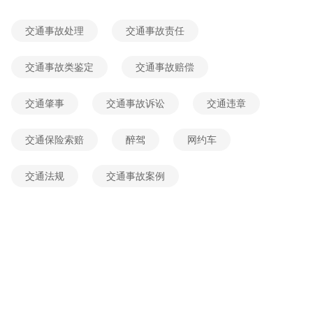
2026-06-04 02:14:22
网友提问
交通事故处理
交通事故责任
哪些情况下婚姻可撤销
2026-06-04 02:13:54
网友提问
交通事故类鉴定
交通事故赔偿
离婚后,男方婚姻存续期间向女方借款,并且离婚协议书上也标注明还款金额和日期?
交通肇事
交通事故诉讼
交通违章
2026-06-03 22:34:23
网友提问
男方骗女方没结婚?
交通保险索赔
醉驾
网约车
2026-06-04 15:31:14
网友提问
交通法规
交通事故案例