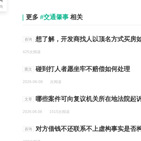
询
更多
#交通肇事
相关
想了解，开发商找人以顶名方式买房如
咨询
425次阅读
碰到打人者愿坐牢不赔偿如何处理
图文
2026-06-08
次阅读
哪些案件可向复议机关所在地法院起
文章
2026.06.08
1515次阅读
对方借钱不还联系不上虚构事实是否构
咨询