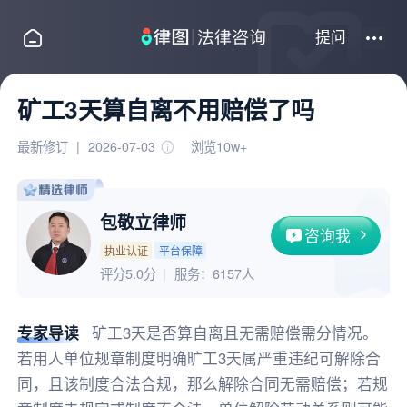
提问
矿工3天算自离不用赔偿了吗
最新修订
|
2026-07-03
浏览10w+
包敬立律师
咨询我
执业认证
平台保障
评分5.0分
服务：
6157人
专家导读
矿工3天是否算自离且无需赔偿需分情况。
若用人单位规章制度明确旷工3天属严重违纪可解除合
同，且该制度合法合规，那么解除合同无需赔偿；若规