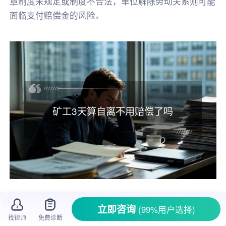
章制度未规定或制度不合法，单位解除劳动关系则可能
面临支付赔偿金的风险。
矿工3天算自离不用赔偿了吗
在工作中，员工和单位之间的关系就像一场
立即咨询
(99%用户选择)
合作的舞蹈，需要双方都遵守一定的规则。有时
找律师
免费诊断