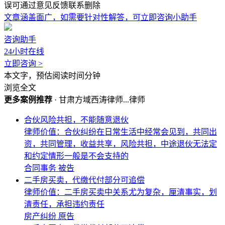
误可通过意见反馈联系删除
文章涵盖面广，如需要针对性解答，可立即咨询小助手
咨询助手
24小时在线
立即咨询 >
本文
字，预估阅读时间
分钟
浏览全文
更多案例推荐
·
甘肃方域西涛律师...律师
合伙风险共担，不能随意退伙
律师价值：合伙纠纷在日常生活中经常会见到，共同出
资，共同管理，收益共享，风险共担，中途退伙无法定
和约定情形一般是不会支持的
合同事务
被告
二手房买卖，代缴代付部分可追偿
律师价值：二手房买卖中关系尤为复杂，厘清事实，划
清责任，承担违约责任
房产纠纷
原告