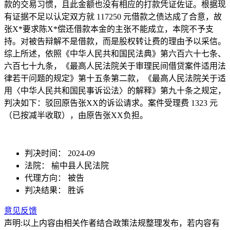
款的交易习惯，且此金额也没有相应的打款凭证佐证。根据现
有证据不足以认定双方就 117250 元借款之债达成了合意，故
张X*要求陈X*偿还借款本金的主张不能成立，本院不予支
持。对被告辩解不是借款，而是股权转让费的理由予以采信。
综上所述，依照《中华人民共和国民法典》第六百六十七条、
六百七十九条，《最高人民法院关于审理民间借贷案件适用法
律若干问题的规定》第十五条第二款，《最高人民法院关于适
用〈中华人民共和国民事诉讼法〉的解释》第九十条之规定，
判决如下：驳回原告张XX的诉讼请求。案件受理费 1323 元
（已按减半收取），由原告张XX负担。
判决时间：
2024-09
法院：
榆中县人民法院
代理方向：
被告
判决结果：
胜诉
意见反馈
声明:以上内容由相关作者结合政策法规整理发布，若内容有