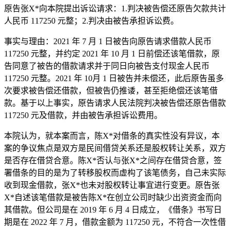
原告张X*向本院提出诉讼请求：1.判决被告偿还原告欠款共计
人民币 117250 元整；2.判决由被告承担诉讼费。
事实与理由：2021 年 7 月 1 日被告向原告请求借款人民币
117250 元整，并约定 2021 年 10 月 1 日前偿还该笔借款，原
告同意了被告的借款请求并于同日向被告支付现金人民币
117250 元整。2021 年 10月 1 日被告并未偿还，此后原告虽多
次要求被告偿还借款，但被告仍推诿，甚至拒绝偿还该笔借
款。基于以上事实，原告请求人民法院判决被告偿还原告借款
117250 元及借款，并由被告承担诉讼费用。
本院认为，就本案而言，陈X*对借条的真实性没有异议，本
案的争议焦点是双方是民间借贷关系还是股权转让关系，双方
是否存在借贷合意。陈X*否认与张X*之间存在借贷合意，签
署借条的目的是为了转移股权而虚构了该笔债务，自己未实际
收到现金借款，张X*也未对股权转让事宜进行变更。原告张
X*自述该笔借款是被告陈X*在创立公司时缺少出资资金而向
其借款。但公司是在 2019 年 6 月 4 日成立，《借条》书写日
期是在 2022 年 7 月，借款金额为 117250 元，不符合一次性借