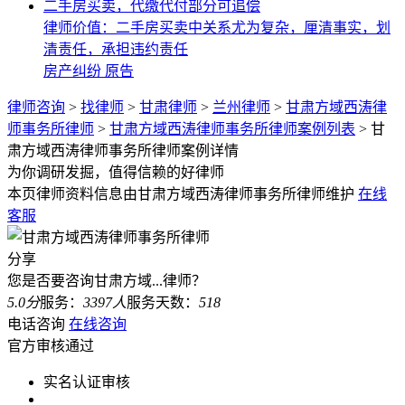
二手房买卖，代缴代付部分可追偿
律师价值：二手房买卖中关系尤为复杂，厘清事实，划
清责任，承担违约责任
房产纠纷
原告
律师咨询
>
找律师
>
甘肃律师
>
兰州律师
>
甘肃方域西涛律
师事务所律师
>
甘肃方域西涛律师事务所律师案例列表
>
甘
肃方域西涛律师事务所律师案例详情
为你调研发掘，值得信赖的好律师
本页律师资料信息由甘肃方域西涛律师事务所律师维护
在线
客服
分享
您是否要咨询
甘肃方域...律师
？
5.0分
服务：
3397人
服务天数：
518
电话咨询
在线咨询
官方审核通过
实名认证审核