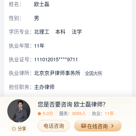
姓名：
欧士磊
性别：
男
学历专业：
北理工
本科
法学
执业年限：
11年
执业证号：
111012015****9711
执业律所：
北京京尹律师事务所
全国大所
担任职务：
主办律师
办公地区：
北京
您是否要咨询
欧士磊律师
？
5.0分
服务：
3055人
执业：
11年
办公地址：
北京市朝阳区建国门外大街北京国际财源
中心(IFC)B座6层
导航
电话咨询
在线咨询
分享
展开全部