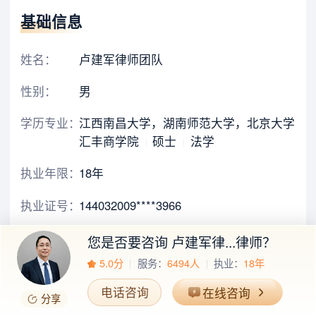
基础信息
姓名：
卢建军律师团队
性别：
男
学历专业：
江西南昌大学，湖南师范大学，北京大学
汇丰商学院
硕士
法学
执业年限：
18年
执业证号：
144032009****3966
执业律所：
广东泰而安律师事务所
自身拥有律所
您是否要咨询
卢建军律...律师
？
5.0分
服务：
6494人
执业：
18年
担任职务：
主任
电话咨询
在线咨询
分享
办公地区：
广东-深圳-龙华区