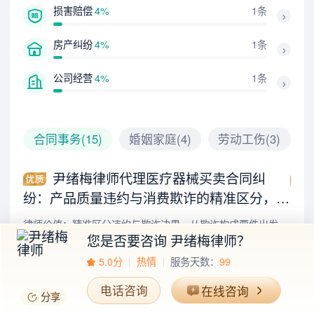
损害赔偿
4%
1条
房产纠纷
4%
1条
公司经营
4%
1条
合同事务(15)
婚姻家庭(4)
劳动工伤(3)
尹绪梅律师代理医疗器械买卖合同纠
纷：产品质量违约与消费欺诈的精准区分，成
案
功守住三倍赔偿防线
双
律师价值：精准区分违约与欺诈边界，从欺诈构成要件出发，
律师
您是否要咨询
尹绪梅律师
？
成功论证被告两次发货、换货等行为具有真实履约意愿，不构
三方
成消费欺诈。法院全面采纳律师意见，驳回原告三倍赔偿诉
次性
5.0分
热情
服务天数：
99
合同事务
胜诉
原告
婚
请，为客户避免7.5万元损失，仅承担极低责任，实现了诉讼
共赢
效益最大化。
电话咨询
在线咨询
分享