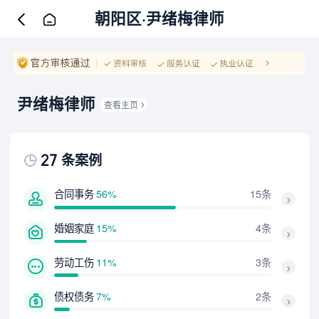
朝阳区·尹绪梅律师
尹绪梅律师
查看主页
27
条案例
合同事务
56%
15条
婚姻家庭
15%
4条
劳动工伤
11%
3条
债权债务
7%
2条