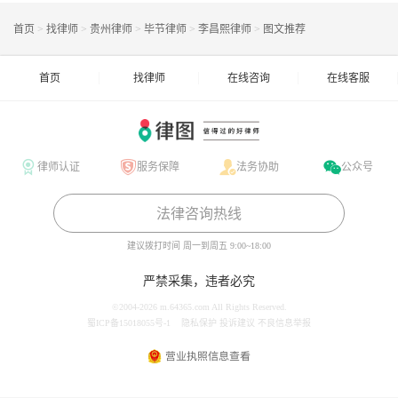
首页
>
找律师
>
贵州律师
>
毕节律师
>
李昌熙律师
>
图文推荐
首页
找律师
在线咨询
在线客服
律师认证
服务保障
法务协助
公众号
法律咨询热线
建议拨打时间
周一到周五 9:00~18:00
严禁采集，违者必究
©2004-2026 m.64365.com All Rights Reserved.
蜀ICP备15018055号-1
隐私保护
投诉建议
不良信息举报