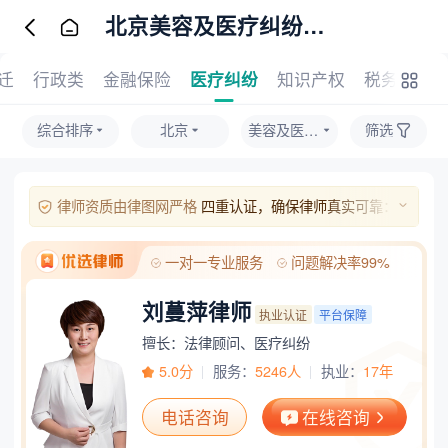
北京美容及医疗纠纷律师
迁
行政类
金融保险
医疗纠纷
知识产权
税务类纠
综合排序
北京
美容及医疗纠纷
筛选
律师资质由律图网严格
四重认证，确保律师真实可靠：
1、实名与人脸识别：律师本人需完成实名验证及人脸比对；
2、执业证照核验：上传的执业证照片经人工与系统双重审核；
一对一专业服务
问题解决率99%
3、官方执业信息核验：通过官方渠道对其执业证号进行核实；
4、手机号验证：绑定手机号并通过验证码完成本人验证。
刘蔓萍律师
执业认证
平台保障
擅长：法律顾问、医疗纠纷
5.0分
服务：
5246人
执业：
17年
电话咨询
在线咨询