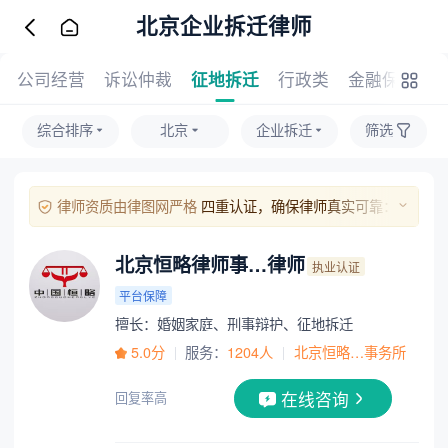
北京企业拆迁律师
公司经营
诉讼仲裁
征地拆迁
行政类
金融保险
综合排序
北京
企业拆迁
筛选
律师资质由律图网严格
四重认证，确保律师真实可靠：
1、实名与人脸识别：律师本人需完成实名验证及人脸比对；
2、执业证照核验：上传的执业证照片经人工与系统双重审核；
北京恒略律师事…律师
执业认证
3、官方执业信息核验：通过官方渠道对其执业证号进行核实；
平台保障
4、手机号验证：绑定手机号并通过验证码完成本人验证。
擅长：婚姻家庭、刑事辩护、征地拆迁
5.0分
服务：
1204人
北京恒略…事务所
在线咨询
回复率高