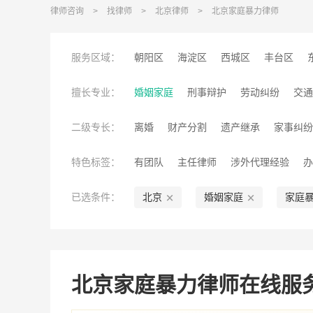
律师咨询
>
找律师
>
北京律师
>
北京家庭暴力律师
服务区域：
朝阳区
海淀区
西城区
丰台区
房山区
密云区
怀柔区
延庆区
擅长专业：
婚姻家庭
刑事辩护
劳动纠纷
交通
工伤赔偿
公司经营
诉讼仲裁
征地
二级专长：
离婚
财产分割
遗产继承
家事纠纷
税务类纠纷
互联网纠纷
建设工程纠
婚前调查
特色标签：
有团队
主任律师
涉外代理经验
办
丰富的专业经验
医院工作经历
大型
已选条件：
北京
婚姻家庭
家庭
北京家庭暴力律师在线服