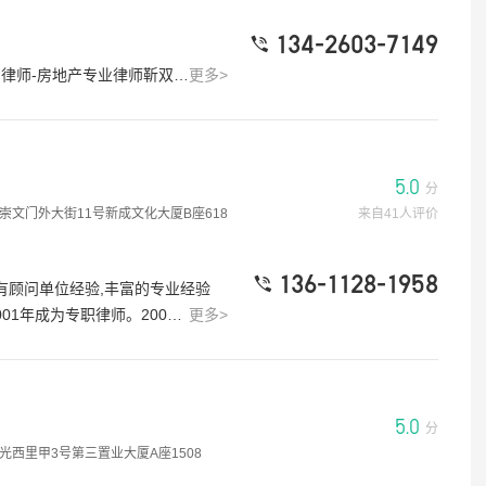
134-2603-7149
房及经济适用房，可能涉及到承租人变更、超标问题、产权证办理困难、买卖无效、无法上市转让等一系列复杂问题。5、在二手房买卖过程中，卖方可能因无权处分、无权代理、阴阳合同或逾期付款而主张合同无效或解除；而买方则可能要求过户、违约赔偿或依据善意取得原则要求履行合同，也可能因新政或不可抗力要求无责解约。6、征收、拆迁过程中，可能涉及拆迁协议的有效性、拆迁行为的合法性、安置房的分割、居住权的确认、空挂户权益保护以及权利人去世后利益分割等问题。7、小产权房、宅基地房买卖存在诸多法律风险，如合同无效及赔偿问题；以房产买卖作为抵押的民间借贷可能涉及经济类犯罪行为；冒名登记与善意取得之间的冲突；以及工程承包挂靠、劳务分包等产生的工程款结算纠纷。
更多>
5.0
分
崇文门外大街11号新成文化大厦B座618
来自41人评价
136-1128-1958
,有顾问单位经验,丰富的专业经验
会、大学、部队等单位的常年法律顾问数百家次。深厚的民商法理论基础，长期致力于婚姻家事法律事务、公司法律顾问以及房地产法律事务的研究与实践。具有丰富的实务经验和诉讼技巧、独到的见解和处理方法，成功代理了大量复杂、疑难案件。敬业、诚信、专业、谦逊，处事严谨细致、逻辑思维严密、办事大胆稳重，且勇于承担责任的精神，体现了周红笑律师的一贯工作作风；委托人利益至上、当事人利益最大化是她的执业追求；理想的法律服务成效让周红笑律师赢得客户的一致赞誉。
更多>
5.0
分
光西里甲3号第三置业大厦A座1508