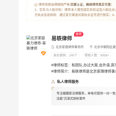
律师资质由律图网严格
四重认证，确保律师真实可靠：
1、实名与人脸识别：律师本人需完成实名验证及人脸比对
方执业信息核验：通过官方渠道对其执业证号进行核实；4
推荐
易轶律师
北京家理律师事务所
北京市朝阳区建
亲办案例：246个
帮助人数：9999+
#律师简介：易轶律师是北京家理律师事务所创始人、主任，北京电视台《第三调解室》常驻调解嘉宾、专家库成员。易轶律师深耕婚姻家事法律服务行业18年，在离婚、继承、财产分割等婚姻家事诉讼与非诉领域具备深厚的专业积淀和出色的实战经验。尤其擅长处理高难度的离婚、继承与财产分割案件，在多个重大、复杂家事诉讼中取得突破性成果，以出色的庭审驾驭能力和谈判技巧为客户争取实质权益。易轶律师成功代理了多起具有广泛社会关注度的重大疑难家事案件，其中包括：为多位奥运冠军、知名企业家及公众人物处理婚姻家事与财富纠纷；代理数亿元级复杂离婚财产分割案件；解决涉及多法域的跨境继承与婚姻争议；并成功承办多起超高净值家族遗产继承案件，以深厚的专业功底和出色的实战能力，为客户提供精准有效的法律解决方案，获得业界与客户的高度认可。易轶律师是国内较早涉足财富管理领域的律师，自2014年进入该领域，连续三年入选钱伯斯私人财富管理榜单，主导研发多项财富法律产品，与多家金融机构达成合作，并连年发布行业白皮书，实现办案实践与财富规划的专业融合。易轶律师受邀担任中央电视台、北京电视台、深圳卫视等多个电视栏目的嘉宾；同时还是《怎么办！脱口秀专场》特邀嘉宾、畅销书《离婚不受伤》作者、《法律与生活》杂志专栏作者、《中国妇女》杂志封面人物，曾接
私人律师服务
专注婚姻家法律服务，来电可提供一对一免费
法庭”沉浸式剖析案件