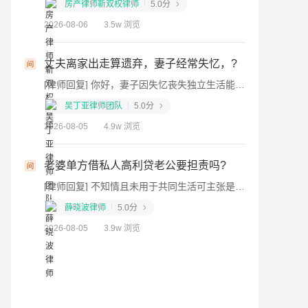
靳双权律师
5.0分
吴亮律师
5.0分
3.5w 浏览
2026-08-08
4.4w 浏览
走算遗弃，妻子经常失忆，?
老人去世更名到儿子身上有什
[律师回复] 你好，妻子因失忆丧失独立生活能力，丈夫有扶养能力却长期离家、不付生活费不照料，属于遗弃；可起诉索要扶养费，离婚可主张过错赔偿，情节恶劣可提起刑事自诉追究遗弃罪。
[律师回复] 你好 要办理继承公证
师团队
5.0分
周皓律师
4.9分
4.9w 浏览
2026-08-08
4.5w 浏览
私人高利贷老公要担责吗?
被监护人属于无民事行为能力人
[律师回复] 不知情且未用于共同生活可主张是其个人债务
岁，怎么查监护人有没有利用
师
5.0分
监护人的财产或房产？
[律师回复] 可以变更监护权后申请
3.9w 浏览
杜旭律师
5.0分
2026-08-07
3.4w 浏览