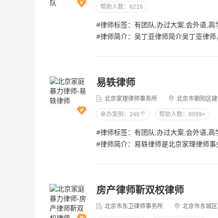
帮助人数：6216
#律师简介：吴丁亚律师简介吴丁亚律师，北京市炜衡律师事务所合伙人，拥有16年资深执业经验，同时兼任中国农业大学特聘讲师及信泽金商学院专家讲师。他毕业于北京大学法学院，获法学硕士学位，精通中英文双语，以深厚的法学功底和丰富的实践经验，赢得了客户的广泛信赖与尊重。吴律师始终秉持“真诚服务、严谨办案”的理念，致力于为客户提供高效、和谐的法律解决方案，帮助企业和个人化解风险，实现稳健发展。在执业领域方面，吴丁亚律师专注于民商事诉讼、票据纠纷以及企业经营、投资并购等法律事务。他长期服务于多家知名企业和机构，包括担任北京市颐和园听X馆餐饮文化有限公司、生态环境部核与辐射安全中心等单位的法律顾问，积累了丰富的企业合规、风险防控和战略咨询经验。吴律师尤其擅长处理复杂票据纠纷，曾成功代理多起重大案件，如天津辉XX饲料有限公司破产重整及票据纠纷项目，帮助企业实现债转股和不良资产处置，挽回了巨额经济损失；另在诉中国南X航空股份有限公司航空运输合同纠纷公益诉讼案中，他通过严谨的证据分析和诉讼策略，为客户赢得胜诉，彰显了法律公平与正义。吴丁亚律师的执业风格以严
易轶律师
北京家理律师事务所
北京市朝阳区建
亲办案例：246个
帮助人数：9999+
#律师简介：易轶律师是北京家理律师事务所创始人、主任，北京电视台《第三调解室》常驻调解嘉宾、专家库成员。易轶律师深耕婚姻家事法律服务行业18年，在离婚、继承、财产分割等婚姻家事诉讼与非诉领域具备深厚的专业积淀和出色的实战经验。尤其擅长处理高难度的离婚、继承与财产分割案件，在多个重大、复杂家事诉讼中取得突破性成果，以出色的庭审驾驭能力和谈判技巧为客户争取实质权益。易轶律师成功代理了多起具有广泛社会关注度的重大疑难家事案件，其中包括：为多位奥运冠军、知名企业家及公众人物处理婚姻家事与财富纠纷；代理数亿元级复杂离婚财产分割案件；解决涉及多法域的跨境继承与婚姻争议；并成功承办多起超高净值家族遗产继承案件，以深厚的专业功底和出色的实战能力，为客户提供精准有效的法律解决方案，获得业界与客户的高度认可。易轶律师是国内较早涉足财富管理领域的律师，自2014年进入该领域，连续三年入选钱伯斯私人财富管理榜单，主导研发多项财富法律产品，与多家金融机构达成合作，并连年发布行业白皮书，实现办案实践与财富规划的专业融合。易轶律师受邀担任中央电视台、北京电视台、深圳卫视等多个电视栏目的嘉宾；同时还是《怎么办！脱口秀专场》特邀嘉宾、畅销书《离婚不受伤》作者、《法律与生活》杂志专栏作者、《中国妇女》杂志封面人物，曾接
房产律师靳双权律师
北京市东卫律师事务所
北京市东城区