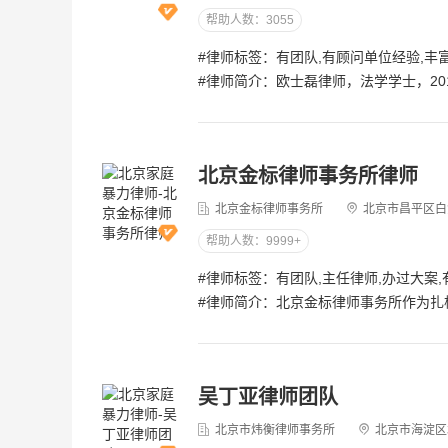
房产律师靳双权律师
5.0分
帮助人数：3055
2026-08-06
3.5w 浏览
#律师标签：有团队,有顾问单位经验,丰
#律师简介：欧士磊律师，法学学士，2012年进入法律领域，主要从事民商事、刑事、部分涉外案件等业务，是中国台北某大型乐器制造销售公司驻大陆地区总法律顾问。十多年法律从业过程中，先后担任几十
丈夫离家出走算遗弃，妻子经常失忆，
吴丁亚律师团队
5.0分
北京金标律师事务所律师
2026-08-05
4.9w 浏览
北京金标律师事务所
北京市昌平区白
老婆单方借私人高利贷老公要担责吗?
帮助人数：9999+
#律师简介：北京金标律师事务所作为扎根北京昌平区的综合型律师事务所，我们始终以“专业赋能权益，诚信守护公正”为核心宗旨，汇聚一批兼具深厚法律素养与丰富实务经验的专业律师团队，全方位覆盖刑事案件、婚姻家事、遗产继承、经济纠纷、劳动维权、房产事务、工伤赔偿、交通事故等核心法律服务领域，为昌平本地企业、个人及社会组织提供高效、精准的法律解决方案。在刑事辩护领域，我们团队熟悉刑事案件侦查、起诉、审判全流程，无论是涉嫌常见刑事犯罪还是复杂疑难案件，凭借严谨的证据梳理能力与精准的法律适用技巧，为当事人提供罪轻、无罪辩护及取保候审、羁押必要性审查等法律服务，全力维护当事人的合法权益与诉讼权利。婚姻家事板块，我们深刻理解离婚纠纷、遗产继承等案件背后的情感纠葛与利益诉求，秉持“温和调解优先，诉讼兜底保障”的原则，妥善处理子女抚养权归属、财产分割、婚前财产约定、遗嘱订立与执行、继承份额争议等问题，在化解矛盾的同时，守护当事人的核心利益，减少家庭矛盾对当事人生活的影响。经济与合同纠纷领域，我们累计处理大量欠款追偿、买卖合同纠纷、民间借贷纠纷、企业商事争议等案件，既可为企业提供合同起草、审查、履约监管等前置风控服务，也能在纠纷发生后，通过协商、仲裁、诉讼等多种方式高效维权，帮助客户挽回经济损失，维护商业信誉。针对劳动
薛晓波律师
5.0分
2026-08-05
3.9w 浏览
吴丁亚律师团队
北京市炜衡律师事务所
北京市海淀区北