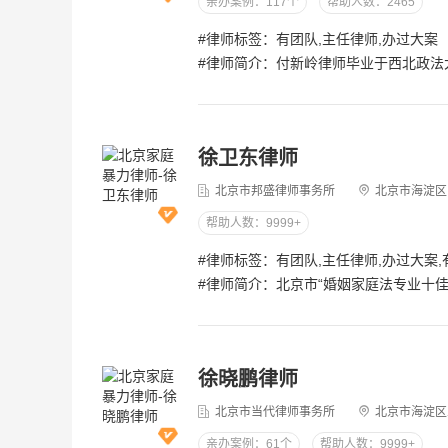
亲办案例：117个
帮助人数：2465
#律师标签：有团队,主任律师,办过大案
#律师简介：付新岭律师毕业于西北政法大学，现为北京君途律师事务所主任、核心合伙人。曾任北京市兰台律师事务所律师。中华律师协会会员、北京市律师协会会员、北京市兰台律师事务所公司事务、房产事务委员会委员、北京青年律师联谊会委员。拥有多年大中型企业的法律管理和律师诉讼行业及企业非诉实操经验的成功积累，担任过数十家企业的法律顾问。从事律师工作多年来，成功代理过多起有较大社会影响的案件，并获得了各界客户的认同和支持。付新岭律师擅长处理调解和调停工作，可以较好的缓解一定程度和范围内的矛盾冲突；长期服务于企事业单位，在诉讼领域、非诉讼领域、出具专业法律意见、突发事件处理方面以及在劳动法律服务、合同审查和仲裁等方面经验丰富。社会任职中华律师协会会员、北京市律师协会会员、北京市兰台律师事务所公司事务、房产事务委员会委员、北京市兰台律师事务所律师、北京青年律师联谊会委员。拥有多年大型企业的法律管理和律师行业的工作经验，曾担任过数十家企业的法律顾问，有过多起胜诉案件的成功积累。执业理念自执业以来秉持“专业、尽职、诚信”的执业理念，重视与客户的沟通和交流，尽心竭力地为客户提供优质的法律服务。擅长领域付新岭律师谙熟公司经济运作，尤其精通公司法、合同法、劳动合同法、建筑与房地产相关法律、担保法、商事仲裁法、婚姻法等，专业解决各类经济纠纷、债务纠纷、知识产权纠纷、交通事故、离婚案件、土地征用、拆迁补偿等案件。擅长公司上市、合同纠纷、公司治理等领域法律事务的处理。尤其在公司上市及公司治理领域，付新岭律师有着丰富的实务经验和深厚的法律理论研究，近年来成功参与办理了：北京北斗星通上市业务、吉林吉
徐卫东律师
北京市邦盛律师事务所
北京市海淀区
帮助人数：9999+
#律师简介：北京市“婚姻家庭法专业十佳律师”，专注婚姻继承领域25年，海淀区律师协会“婚姻家庭法律研究会”会长，海淀区“优秀专业律师”，“优秀律师党员”近两年承办的典型案件1、北京王女士与其在北京某大型对外贸易公司担任董事长的丈夫离婚案，分得夫妻共同财产八套房产（其中包括两套别墅）及六千万现金；河北唐山刘先生公司清算案，挽回了公司80%以上的财产，价值上千万元；2、上海张先生与北京李女士房产（别墅）买卖合同纠纷案，经过艰苦的工作，最终迫使对方为张先生办理了该别墅的过户手续；3、北京延庆县雷某与葛某农村房地产买卖合同纠纷案，使得雷某成功收回了已经卖出十几年的房产，在之后的拆迁补偿中获得巨大拆迁利益；4、北京严先生与其妻子离婚案，法院最终判定严先生获得其继承所得的位于北京西二环附近独立四合院（700平米）的所有权(认定为非夫妻共同财产)及分得附近一处四层门面房的60%的所有权。擅长办理离婚、房地产、遗产继承等重大、疑难案件，对于诉讼和非诉案件具有丰富的办案经验。基于其资深的工作背景，在代理案件中明显技高一筹，从业以来，共办理各类案件上千起，足迹遍及全国10多个省市自治区，许多重大案件获得成功，使众多当事人挽回或取得巨大经济利益。因多次办理重大案件获得成功，在业内享有很高声誉。请律师就要找最专业的，一次合作，永远是朋友。徐卫东律师，北京市人，中
徐晓鹏律师
北京市当代律师事务所
北京市海淀区三里
亲办案例：61个
帮助人数：9999+