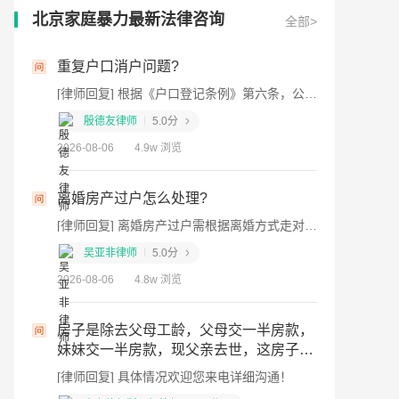
北京家庭暴力最新法律咨询
全部>
户问题?
离婚财产孩子分配?
[律师回复] 根据《户口登记条例》第六条，公民只能在一处登记常住户口。您应主动向派出所申报，保留真实合法、常用户口，注销重复户口。建议注销前备份相关资料，并及时变更银行卡、社保、房产等关联登记，防止权益受损。具体材料或遇困难，您随时跟我说，我帮您梳理。我是济南的殷德友律师，如果仍有疑问，欢迎追问或一对一咨询。
[律师回复] 按无过错方优选分配原
师
5.0分
杜旭律师
5.0分
4.9w 浏览
2026-08-08
4.5w 浏览
户怎么处理?
老人去世的首饰被子女偷拿，
何报警?
[律师回复] 离婚房产过户需根据离婚方式走对应流程，结合2026年最新政策，具体办理要求如下： 一、分方式办理流程 二、所需核心材料 三、税费与费用标准 四、关键注意事项
师
5.0分
周皓律师
4.9分
4.8w 浏览
2026-08-08
3.2w 浏览
父母工龄，父母交一半房款，
房款，现父亲去世，这房子该
老人去世告知子女首饰在抽屉
被家人偷拿走了，都不承认，
 具体情况欢迎您来电详细沟通！
可以报警吗?