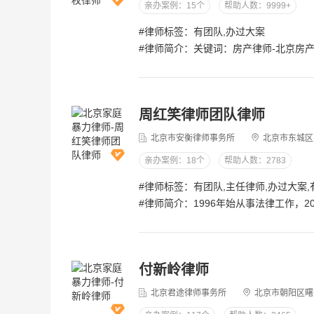
亲办案例：15个
帮助人数：9999+
#律师标签：有团队,办过大案
#律师简介：关键词：房产律师-北京房产律师-房地产专业律师靳双权，北京市东卫律师事务所房产律师，中国房地产营销协会副会长，自2005年起至今，一直从事与房地产法律相关的教学研究与诉讼实践工作。办理了大量疑难、复杂案件，在房地产领域及延伸的婚姻、继承、拆迁等与房产相关领域具有深厚的理论基础和丰富的实践经验。主要办理的案件类型包括：1、借名购房行为中，涉及到经济适用房、两限房、房改房及商品房的购买。当出资人主张房屋的确权、过户、赔偿或以房抵债时，可能需解除借名合同；而出名人可能主张合同无效，要求排除妨害并返还房屋。2、在继承问题上，因自书、代书、见证、公证遗嘱、联合遗嘱、打印遗嘱存在的瑕疵，可能导致其被诉为无效或部分无效；时效问题可能导致诉权的丧失；子女参与翻建房屋可能要求确认共有权；而赠与合同与遗嘱之间的冲突则可能产生适用上的纠纷。3、婚姻关系中，涉及到房产的购置、赠与、贷款等问题，无论是婚前还是婚后，都可能引发一系列纠纷，如析产、离婚协议的执行、赠与的撤销或过户问题、精神赔偿以及一方擅自转移财产或恶意抵押等行为。4、对于特殊类型的房产，如公租房、房改房、集资房、回迁房、央产
周红笑律师团队律师
北京市安衡律师事务所
北京市东城区
亲办案例：18个
帮助人数：2783
#律师标签：有团队,主任律师,办过大案
#律师简介：1996年始从事法律工作，2001年成为专职律师。2007年创办北京市安衡律师事务所。现为北京市安衡律师事务所合伙人、主任。北京市律师协会合同法委员会会员、北京市法学会公益法学研究会会员、北京市法律援助模范个人、北京市优秀公益法律服务律师，带领团队参加“皇城根杯”首届东城区律师辩论大赛，获得团体一等奖，个人获得优秀辩手称号。北京市东城区人民调解协会第一届会员、北京市东城区司法局体育馆路街道调委会调解员。 热心公益事业，被原崇文区法制宣传教育领导小组办公室、原崇文区司法局聘为崇文区“律师普法志愿团”成员；入选东城区“五五”法制宣传教育优秀法制宣传志愿者；参加北京市司法局举办的“法律服务村居行”启动仪式，成为首批“北京市法律服务村居行”80名公益律师之一。从业二十余年，担任政府、企事业、基金
付新岭律师
北京君途律师事务所
北京市朝阳区曙