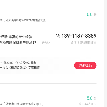
5.0
分
离婚财产孩子分配?
重复户口消
外大街甲6号WWT世界财富大厦A座1608
[律师回复] 根据《户口登记条例》第六条，公民只能在一处登记常住户口。您应主动向派出所申报，保留真实合法、常用户口，注销重复户口。建议注销前备份相关资料，并及时变更银行卡、社保、房产等关联登记，防止权益受损。具体材料或遇困难，您随时跟我说，我帮您梳理。我是济南的殷德友律师，如果仍有疑问，欢迎追问或一对一咨询。
[律师回复] 按无过错方优选分配原则
杜旭律师
5.0分
殷德友律
139-1187-8389
位经验,丰富的专业经验
2026-08-08
4.5w 浏览
2026-08-06
诵盈团队不仅是法律专家，更是家庭事务的深度理解者。我们倾听您的故事，理解您的担忧，用专业与同理心，让服务过程充满尊重与理解。我们深知家事纠纷关乎家庭和睦与幸福，更注重体察您的情感需求与家庭纽带。因此，我们的服务不止于法庭胜负，更在于用心聆听、理解困境，从法理、事理、情理三个维度精准剖析，为您量身定制解决方案。无论是复杂的遗产纠纷还是未雨绸缪的传承规划，我们均致力于用温情化解矛盾，高效达成您的核心意愿，让法律成为修复家庭关系的桥梁，而非制造隔阂的利刃。我们深知法律不应只是冰冷的条文，更应是温暖的守护。“向前一步是法庭，退后一步是家庭”，为此，我们特别成立“诵盈慈善专项基金”和“诵盈志愿服务队”，致力于为经济困难、缺乏法律支持的老年弱势群体提供免费法律援助、生活帮扶及情感关怀，诵盈愿以专业与爱心，守护每一位老人的尊严与幸福，让法律有温度，让陪伴有力量。
更多>
咨询请说明来自律图
老人去世的首饰被子女偷拿，不承认，如
离婚房产过
何报警?
[律师回复] 离婚房产过户需根据离婚方式走对应流程，结合2026年最新政策，具体办理要求如下： 一、分方式办理流程 二、所需核心材料 三、税费与费用标准 四、关键注意事项
12《律师来了》优秀公益律师
咨询律师
[律师回复] 您好 当时报警 和警察说明情况 交给警方进行调查即可 如果自己能提供证据最好
吴亚非律
电视台《律师请就位》专家律师
周皓律师
4.9分
2026-08-06
2026-08-08
3.2w 浏览
，
房子是除去
该
老人去世告知子女首饰在抽屉里，后发现
妹妹交一半
5.0
被家人偷拿走了，都不承认，如何查找，
怎么分配?
分
[律师回复]
可以报警吗?
门外大街北京国际财源中心(IFC)B座6层
来自44人评价
[律师回复] 可以报警。首饰属于老人遗产，在未分割前由全体继承人共有，任何人擅自拿走都涉嫌侵犯他人财产权，属于民事侵权甚至可能构成盗窃。报警后警方会调查，但家庭内部纠纷警方通常先调解，如果无法查明，你可以向法院起诉要求分割遗产，并申请法院调查或调取监控、证人证言等证据。同时，建议你仔细回忆细节，比如谁最后接触抽屉、是否有转账记录或聊天记录，必要时可委托律师发函警告。我是杭州的吴亮律师，如果仍有疑问，欢迎追问或一对一咨询。