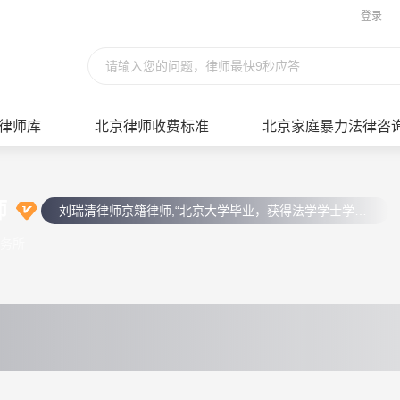
登录
请输入您的问题，律师最快9秒应答
律师库
北京律师收费标准
北京家庭暴力法律咨
师
刘瑞清律师京籍律师,“北京大学毕业，获得法学学士学位”，国家二级心理咨询师，一直在北京司法系统工作，先后从事过警察、纪检，记者、社区矫正**等工作，先后曾在扬州大学、北京交通大学、清华大学等高校接受培训，现北京市京师律师事务所专职律师,经常作为特邀嘉宾，参加电视台的法制栏目，参加人民检察院的听证会。”刘律师具有丰富的语言组织能力和表达能力，所写文章在各类报刊与杂志中获得奖项，对各类案件准确把握、定
务所