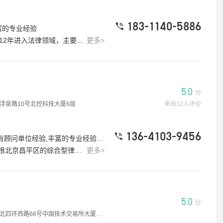
房产律师
吴亮律师
5.0分
2026-08-06
183-1140-5886
富的专业经验
2026-08-08
4.4w 浏览
家大型公司、企业法律顾问。具有丰富的办案经验，在民商事及刑事诉讼等领域造诣精深，尤其擅长处理重大、疑难、复杂的案件。
更多>
?
丈夫离家出
老人去世更名到儿子身上有什么手续？
[律师回复] 你好，妻子因失忆丧失独立生活能力，丈夫有扶养能力却长期离家、不付生活费不照料，属于遗弃；可起诉索要扶养费，离婚可主张过错赔偿，情节恶劣可提起刑事自诉追究遗弃罪。
[律师回复] 你好 要办理继承公证或者诉讼
吴丁亚律
周皓律师
4.9分
5.0
2026-08-05
分
2026-08-08
4.5w 浏览
浮泉路10号北控科技大厦6层
来自32人评价
老婆单方借
被监护人属于无民事行为能力人，巳62
136-4103-9456
[律师回复] 不知情且未用于共同生活可主张是其个人债务
#律师标签：有团队,主任律师,办过大案,有顾问单位经验,丰富的专业经验,大型企业服务经验
岁，怎么查监护人有没有利用职权转移被
仲裁、房产纠纷、工伤赔偿、交通事故等与民生紧密相关的法律需求，我们积累了丰富的办案经验。劳动维权方面，助力劳动者解决工资拖欠、工伤认定、劳动合同解除、经济补偿金争议等问题；房产事务中，妥善处理二手房买卖纠纷、房屋租赁争议、物业维权、房产继承过户等事宜；工伤赔偿与交通事故领域，熟练掌握伤残鉴定流程与赔偿标准，为伤者争取医疗费、误工费、伤残赔偿金等赔偿。我们坚信，专业的法律服务不仅需要扎实的法律知识，更需要对客户需求的深度洞察与全程负责的服务态度。自成立以来，我们始终坚持“一案一策”的服务模式，为每一位客户组建专属服务团队，全程跟进案件进展，及时反馈沟通，确保客户随时掌握案件动态。立足昌平，服务昌平，我们愿以专业、诚信、高效的法律服务，成为您身边可靠的法律伙伴。
更多>
薛晓波律
监护人的财产或房产？
[律师回复] 可以变更监护权后申请调查令查
2026-08-05
杜旭律师
5.0分
2026-08-07
3.4w 浏览
5.0
分
四环西路66号中国技术交易所大厦A座16层