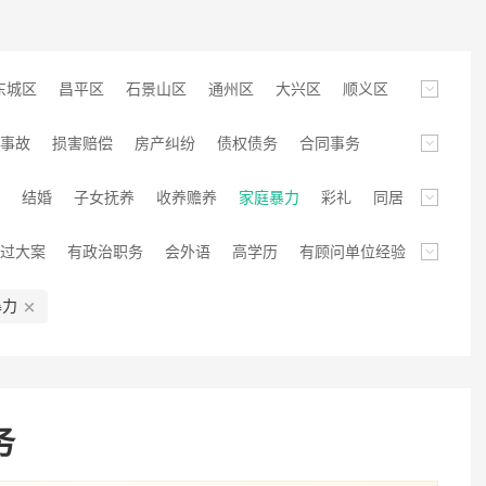
东城区
昌平区
石景山区
通州区
大兴区
顺义区
门头沟区
平谷区
事故
损害赔偿
房产纠纷
债权债务
合同事务
拆迁
行政类
金融保险
医疗纠纷
知识产权
结婚
子女抚养
收养赡养
家庭暴力
彩礼
同居
纷
涉外专长
非诉讼类
法律顾问
环境保护
过大案
有政治职务
会外语
高学历
有顾问单位经验
企业服务经验
专利代理经历
暴力
务