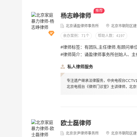
推荐
杨志峥律师
重复户口消户问题?
北京诵盈律师事务所
北京市朝阳区建国门
亲办案例：71个
帮助人数：4197
殷德友律师
5.0分
#律师标签：有团队,主任律师,有顾问单
2026-08-06
4.9w 浏览
#律师简介：诵盈律师事务所创始人、主任杨志峥深耕遗产继承17年，不仅是家事法律领域的资深专家，更作为律师嘉宾多次受邀参与《第三调解室》《现场说法》等知名电视节目，以专业的法律知识和丰富的实务经验，为公众普及法律常识，传递法治精神。擅长领域：遗产继承、家庭财产分割、遗嘱纠纷、遗产诉讼、家族财富传承教育背景北京大学法学院学士中国人民大学商学院硕士北京工商大学法学院研究生、实践导师社会职务北京广播电台《第三调解室》特邀合作律师；北京电视台《现场说法》最受欢迎公益律师；北京市律师协会《民法典通解通读》特聘讲师；中央电视台《律师来了》公益律师中央电视台《律师请就位》专家律师执业经历杨志峥律师深耕遗产继承17年，不仅是家事法律领域的资深专家，更作为律师嘉宾多次受邀参与《第三调解室》《现场说法》等知名电视节目，以专业的法律知识和丰富的实务经验，为公众普及法律常识，传递法治精神。杨志峥律师是国内家族财富传承领域的先行者，自2010年进入家事继承与财富传承领域，于2014年创立诵盈律师事务所——专注遗产继承家事法律服务。总部位于北京CBD核心区，服务领域涵盖遗产继承、家事调解、遗嘱规划、分家析产及家族财富传承，是您身边值得信赖的家庭法律守护者。诵盈深知，家事无小事，每一份嘱托都关乎血脉亲情与家族未来。因此，诵盈之名，源于“讼赢”——这不仅是我们对专业实力的体现，更是对您信任交付的郑重回应：我们为您的合法权益全力以赴，为家的和谐未来倾注心力。
私人律师服务
离婚房产过户怎么处理?
专注遗产继承法律服务，中央电视台CCTV
吴亚非律师
5.0分
北京电视台《律师门诊室》主讲律师，北京
2026-08-06
4.8w 浏览
房子是除去父母工龄，父母交一半房款
妹妹交一半房款，现父亲去世，这房子
欧士磊律师
怎么分配?
[律师回复] 具体情况欢迎您来电详细沟通！
北京京尹律师事务所
北京市朝阳区建国