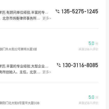
135-5275-1245
#律师标签：有团队,办过大案,会外语,高学历,有顾问单位经验,丰富的专业经验,大型企业服务经验
谨细致著称，他善于从客户需求出发，以真诚的态度建立长期信任关系。无论是企业客户还是普通民众，他都能通过专业知识和亲和力，促进纠纷的和谐解决，避免矛盾升级。例如，在代理北京朗X房地产开发有限公司商品房销售合同纠纷群诉案中，他通过调解与诉讼相结合的方式，有效平衡各方利益，实现了客户权益最大化。作为信泽金商学院的专家讲师，吴律师还积极参与法律教育培训，传播票据法律风险防范知识，助力企业提升合规水平。他相信，法律不仅是解决问题的工具，更是构建和谐商业环境的基石。如果您正面临民商事纠纷、票据问题或企业法律事务，吴丁亚律师将以专业、真诚和严谨的态度，为您提供全方位的法律支持。
更多>
5.0
分
国门外大街22号赛特大厦3层
来自198人评价
130-3116-8085
#律师标签：有团队,办过大案,会外语,高学历,丰富的专业经验,大型企业服务经验
受《人民日报》、《环球时报》、《光明日报》、中国新闻网、《南方人物周刊》、《三联生活周刊》、虎嗅网、英国路透社、法国新闻社等中外媒体采访。经典案例：离婚纠纷：代理知名企业家涉台离婚纠纷和抚养权纠纷案（微博、百度热搜多次上榜）。离婚纠纷：代理多位体育明星（包括乒乓球奥运冠军、女排奥运冠军及篮球明星）的婚姻家事与财产纠纷，成功维护其合法权益。离婚纠纷：男方婚内出轨多年并生育子女，代理原配与男方离婚并手撕第三者，追回小三财产千万，离婚拿到几乎达到让男方净身出户的法律判决。离婚纠纷：男方婚内出轨，第三者打伤原配女儿。律师以刑事程序推动民事谈判，最终为当事人争取到5亿元高额补偿，当场支付一亿元。股权分割：3.3亿离婚案，一审女方分文未得，二审（我方代理）逆风翻盘。
更多>
5.0
分
朝阳门北大街8号富华大厦D3B
来自158人评价