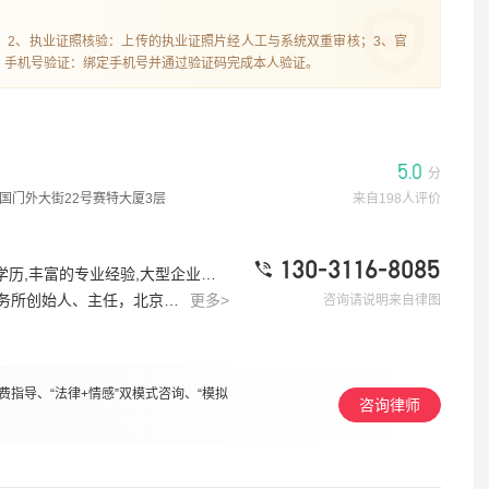
；2、执业证照核验：上传的执业证照片经人工与系统双重审核；3、官
、手机号验证：绑定手机号并通过验证码完成本人验证。
5.0
分
国门外大街22号赛特大厦3层
来自198人评价
130-3116-8085
#律师标签：有团队,办过大案,会外语,高学历,丰富的专业经验,大型企业服务经验
受《人民日报》、《环球时报》、《光明日报》、中国新闻网、《南方人物周刊》、《三联生活周刊》、虎嗅网、英国路透社、法国新闻社等中外媒体采访。经典案例：离婚纠纷：代理知名企业家涉台离婚纠纷和抚养权纠纷案（微博、百度热搜多次上榜）。离婚纠纷：代理多位体育明星（包括乒乓球奥运冠军、女排奥运冠军及篮球明星）的婚姻家事与财产纠纷，成功维护其合法权益。离婚纠纷：男方婚内出轨多年并生育子女，代理原配与男方离婚并手撕第三者，追回小三财产千万，离婚拿到几乎达到让男方净身出户的法律判决。离婚纠纷：男方婚内出轨，第三者打伤原配女儿。律师以刑事程序推动民事谈判，最终为当事人争取到5亿元高额补偿，当场支付一亿元。股权分割：3.3亿离婚案，一审女方分文未得，二审（我方代理）逆风翻盘。
更多>
咨询请说明来自律图
指导、“法律+情感”双模式咨询、“模拟
咨询律师