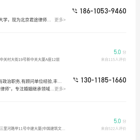
186-1053-9460
恩镍业上市业务及北京大鱼华泽影视文化有限公司等多家公司的规范治理业务，并出具了尽职调查报告、法律意见书等相关法律文件。担任过多家企业的法律事务顾问。承办案例几年来，付新岭律师成功办理民商事案件及刑事案件数百起，曾服务于北京鹏润房地产有限责任公司、北京中联亚国际会展有限公司、北京明天信华投资有限公司、北京元洲装饰集团、北京华夏俱乐部有限公司、北京华夏全网信息技术有限公司、北京新华夏汽车连锁协会、北京大鱼华泽影视文化有限公司、北京紫香柯装饰设计公司、北京弘泰华艺装饰工程有限公司、北京紫禁尚品装饰有限公司、等多家企事业单位。付新岭律师办案经验丰富，敬业、博学、稳重、历练，重视收集证据，善于从细微处着手，经常运用独到的方法，实现证据的“从无到有”，“从不利到有利”，将一般认为不可能办的案件或者不可能胜诉的案件办成，获得当事人的一致好评！凭借其良好的职业道德、扎实蕴厚的理论知识和精湛娴熟的专业技能，赢得了社会和当事人的高度赞誉。
更多>
5.0
分
中关村大街19号新中关大厦A座12层
来自115人评价
130-1185-1660
#律师标签：有团队,主任律师,办过大案,有政治职务,有顾问单位经验,丰富的专业经验,大型企业服务经验
共党员。毕业于国内知名公安院校，有公安刑侦工作经验。从事律师工作十余年，并多年从事高校法学教学工作，具备深厚的法学理论功底。徐卫东律师凭借其扎实的法学理论功底和丰富的办案经验，多次参与在北京和全国都有一定影响的，重大、疑难案件办理工作，其代理意见均被司法机关采纳，取得了良好的办案效果。徐卫东律师总结二十余年的办案经验，结合深厚的法律理论功底，创办了“北京徐卫东律师法律网”。本网站的成功案例已徐卫东律师的个人办案总结而成。在成功案例中总体体现。结合，最新司法领域的时事热点，徐律师将个人观点发表律师说法中。展现了一个法律职业者与时俱进的司法态度。北京徐卫东律师法律网给作为网络法律服务的一线法律服务网站，给广大网络用户提供了强有力的法律支撑。网站由著名律师徐卫东先生创立。秉承“受君之托，忠君之事”的原则，为当事人提供优质、高效的法律服务。
更多>
5.0
分
河路甲11号中建大厦(中国建筑文化中心)C座二层
来自522人评价