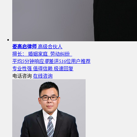
娄高启律师
高级合伙人
擅长： 婚姻家庭 劳动纠纷
平均
5
分钟响应
零
差评
516
位用户推荐
专业性强
值得信赖
极速回复
电话咨询
在线咨询