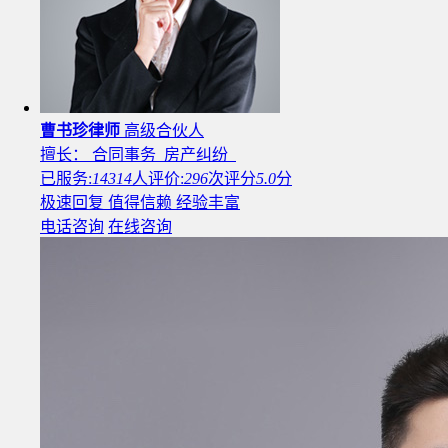
曹书珍律师
高级合伙人
擅长： 合同事务 房产纠纷
已服务:
14314
人
评价:
296
次
评分
5.0
分
极速回复
值得信赖
经验丰富
电话咨询
在线咨询