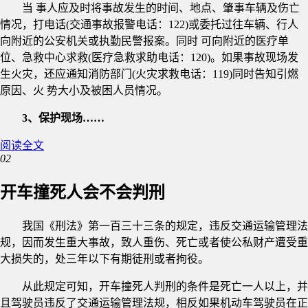
当 事人应及时将事故发生的时间、地点、肇事车辆及伤亡
情况，打电话(交通事故报警电话：122)或委托过往车辆、行人
向附近的公安机关或执勤民警报案。同时 可向附近的医疗单
位、急救中心求救(医疗急救求助电话：120)。如果事故现场发
生火灾，还应通知消防部门(火灾求救电话：119)同时告知引燃
原因、火 势大小及被困人员情况。
3、保护现场……
阅读全文
02
开车撞死人会不会判刑
我国《刑法》第一百三十三条的规定，违反交通运输管理法
规，因而发生重大事故，致人重伤、死亡或者使公私财产遭受重
大损失的，处三年以下有期徒刑或者拘役。
从此规定可知，开车撞死人判刑的条件是死亡一人以上，并
且驾驶员违反了交通运输管理法规，相反如果机动车驾驶员在正