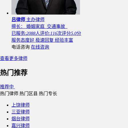
吕律师
主办律师
擅长： 婚姻家庭 交通事故
已服务:
2088
人
评价:
116
次
评分
5.0
分
服务态度好
极速回复
经验丰富
电话咨询
在线咨询
查看更多律师
热门推荐
推荐中
热门律师
热门区县
热门专长
上饶律师
三亚律师
烟台律师
嘉兴律师