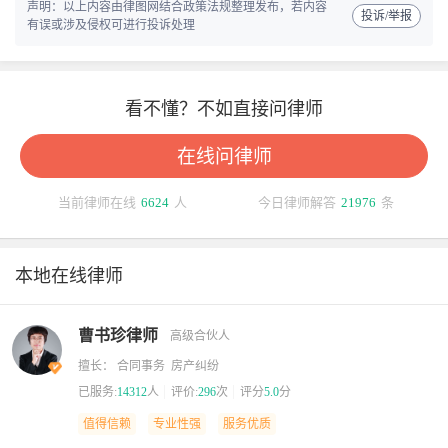
声明：以上内容由律图网结合政策法规整理发布，若内容
投诉/举报
有误或涉及侵权可进行投诉处理
看不懂？不如直接问律师
在线问律师
当前律师在线
6624
人
今日律师解答
21976
条
本地在线律师
曹书珍律师
高级合伙人
擅长： 合同事务 房产纠纷
已服务:
14312
人
评价:
296
次
评分
5.0
分
值得信赖
专业性强
服务优质