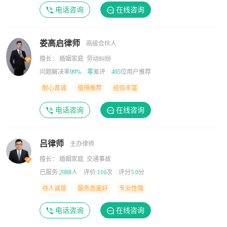
电话咨询
在线咨询
娄高启律师
高级合伙人
擅长： 婚姻家庭 劳动纠纷
问题解决率
99%
零
差评
495
位用户推荐
耐心真诚
值得推荐
经验丰富
电话咨询
在线咨询
吕律师
主办律师
擅长： 婚姻家庭 交通事故
已服务:
2088
人
评价:
116
次
评分
5.0
分
待人诚恳
服务态度好
专业性强
电话咨询
在线咨询