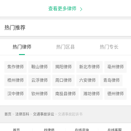
查看更多律师
热门推荐
热门律师
热门区县
热门专长
焦作律师
鞍山律师
揭阳律师
新北市律师
亳州律师
梧州律师
云浮律师
周口律师
六安律师
青岛律师
汉中律师
钦州律师
南投县律师
潍坊律师
德州律师
首页
>
法律百科
>
交通事故诉讼
>
交通事故起诉书
首页
找律师
在线咨询
在线客服