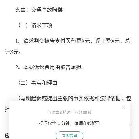
案由：
交通事故赔偿
（一）请求事项
1。请求判令被告支付医药费X元，
误工费
X元，总
计X元。
2。本案诉讼费用由被告承担。
（二）事实和理由
（写明起诉或提出主张的事实依据和法律依据，包
括证据情况和证人姓名及联系地址）
阅读本文耗时：00 分 08 秒
提问仅需 1 分钟，律师在线解答
于X年X月X日，原因，牌照，经交通队认定，对方
应承担全部责任。现原告已支付医疗费X元……
立即提问