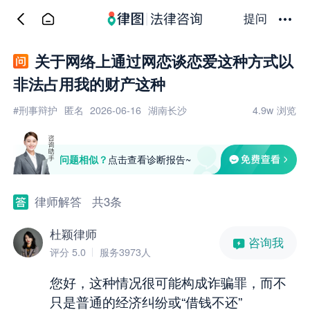
提问
关于网络上通过网恋谈恋爱这种方式以
非法占用我的财产这种
#刑事辩护
匿名
2026-06-16
湖南长沙
4.9w
浏览
问题相似？
点击查看诊断报告~
律师解答
共3条
杜颖律师
咨询我
评分 5.0
服务3973人
您好，这种情况很可能构成诈骗罪，而不
只是普通的经济纠纷或“借钱不还”