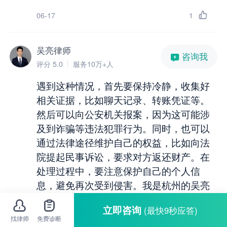
06-17
1
吴亮律师
咨询我
评分 5.0
服务10万+人
遇到这种情况，首先要保持冷静，收集好
相关证据，比如聊天记录、转账凭证等。
然后可以向公安机关报案，因为这可能涉
及到诈骗等违法犯罪行为。同时，也可以
通过法律途径维护自己的权益，比如向法
院提起民事诉讼，要求对方返还财产。在
处理过程中，要注意保护自己的个人信
息，避免再次受到侵害。我是杭州的吴亮
律师，如果仍有疑问，欢迎追问或一对一
立即咨询
(最快9秒应答)
咨询。
找律师
免费诊断